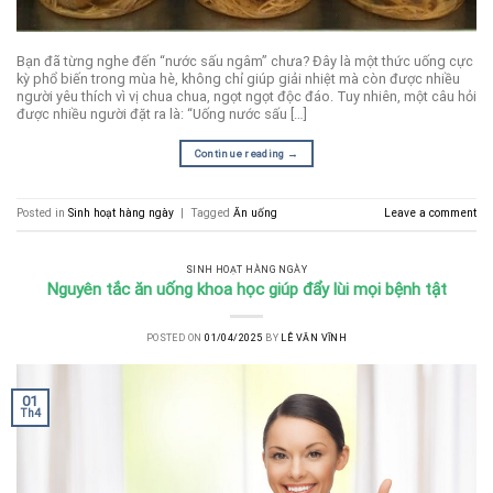
Bạn đã từng nghe đến “nước sấu ngâm” chưa? Đây là một thức uống cực
kỳ phổ biến trong mùa hè, không chỉ giúp giải nhiệt mà còn được nhiều
người yêu thích vì vị chua chua, ngọt ngọt độc đáo. Tuy nhiên, một câu hỏi
được nhiều người đặt ra là: “Uống nước sấu […]
Continue reading
→
Posted in
Sinh hoạt hàng ngày
|
Tagged
Ăn uống
Leave a comment
SINH HOẠT HÀNG NGÀY
Nguyên tắc ăn uống khoa học giúp đẩy lùi mọi bệnh tật
POSTED ON
01/04/2025
BY
LÊ VĂN VĨNH
01
Th4