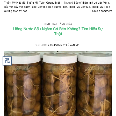
Thẩm Mỹ Hút Mỡ
,
Thẩm Mỹ Toàn Gương Mặt
|
Tagged
Bác sĩ thẩm mỹ Lê Văn Vĩnh
,
cấy mỡ
,
cấy mỡ Baby Face
,
Cấy mỡ toàn gương mặt
,
Thẩm Mỹ Cấy Mỡ
,
Thẩm Mỹ Toàn
Gương Mặt
,
trẻ hóa
Leave a comment
SINH HOẠT HÀNG NGÀY
Uống Nước Sấu Ngâm Có Béo Không? Tìm Hiểu Sự
Thật
POSTED ON
29/04/2025
BY
LÊ VĂN VĨNH
29
Th4