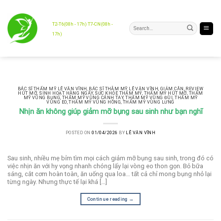
Skip
to
content
T2-T6(08h - 17h) T7-CN(08h -
17h)
BÁC SĨ THẨM MỸ LÊ VĂN VĨNH
,
BÁC SĨ THẪM MỸ LÊ VĂN VĨNH
,
GIẢM CÂN
,
REVIEW
HÚT MỠ
,
SINH HOẠT HÀNG NGÀY
,
SỨC KHỎE THẨM MỸ
,
THẨM MỸ HÚT MỠ
,
THẨM
MỸ VÙNG BỤNG
,
THẨM MỸ VÙNG CÁNH TAY
,
THẨM MỸ VÙNG ĐÙI
,
THẨM MỸ
VÙNG EO
,
THẨM MỸ VÙNG HÔNG
,
THẨM MỸ VÙNG LƯNG
Nhịn ăn không giúp giảm mỡ bụng sau sinh như bạn nghĩ
POSTED ON
01/04/2026
BY
LÊ VĂN VĨNH
Sau sinh, nhiều mẹ bỉm tìm mọi cách giảm mỡ bụng sau sinh, trong đó có
việc nhịn ăn với hy vọng nhanh chóng lấy lại vòng eo thon gọn. Bỏ bữa
sáng, cắt cơm hoàn toàn, ăn uống qua loa… tất cả chỉ mong bụng nhỏ lại
từng ngày. Nhưng thực tế lại khá […]
Continue reading
→