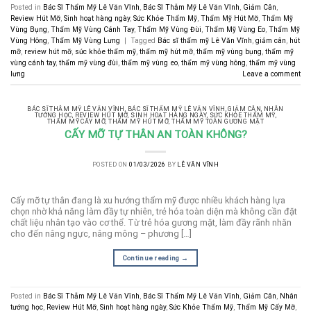
Posted in
Bác Sĩ Thẩm Mỹ Lê Văn Vĩnh
,
Bác Sĩ Thẫm Mỹ Lê Văn Vĩnh
,
Giảm Cân
,
Review Hút Mỡ
,
Sinh hoạt hàng ngày
,
Sức Khỏe Thẩm Mỹ
,
Thẩm Mỹ Hút Mỡ
,
Thẩm Mỹ
Vùng Bụng
,
Thẩm Mỹ Vùng Cánh Tay
,
Thẩm Mỹ Vùng Đùi
,
Thẩm Mỹ Vùng Eo
,
Thẩm Mỹ
Vùng Hông
,
Thẩm Mỹ Vùng Lưng
|
Tagged
Bác sĩ thẩm mỹ Lê Văn Vĩnh
,
giảm cân
,
hút
mỡ
,
review hút mỡ
,
sức khỏe thẩm mỹ
,
thẩm mỹ hút mỡ
,
thẩm mỹ vùng bụng
,
thẩm mỹ
vùng cánh tay
,
thẩm mỹ vùng đùi
,
thẩm mỹ vùng eo
,
thẩm mỹ vùng hông
,
thẩm mỹ vùng
lưng
Leave a comment
BÁC SĨ THẪM MỸ LÊ VĂN VĨNH
,
BÁC SĨ THẨM MỸ LÊ VĂN VĨNH
,
GIẢM CÂN
,
NHÂN
TƯỚNG HỌC
,
REVIEW HÚT MỠ
,
SINH HOẠT HÀNG NGÀY
,
SỨC KHỎE THẨM MỸ
,
THẨM MỸ CẤY MỠ
,
THẨM MỸ HÚT MỠ
,
THẨM MỸ TOÀN GƯƠNG MẶT
CẤY MỠ TỰ THÂN AN TOÀN KHÔNG?
POSTED ON
01/03/2026
BY
LÊ VĂN VĨNH
Cấy mỡ tự thân đang là xu hướng thẩm mỹ được nhiều khách hàng lựa
chọn nhờ khả năng làm đầy tự nhiên, trẻ hóa toàn diện mà không cần đặt
chất liệu nhân tạo vào cơ thể. Từ trẻ hóa gương mặt, làm đầy rãnh nhăn
cho đến nâng ngực, nâng mông – phương […]
Continue reading
→
Posted in
Bác Sĩ Thẫm Mỹ Lê Văn Vĩnh
,
Bác Sĩ Thẩm Mỹ Lê Văn Vĩnh
,
Giảm Cân
,
Nhân
tướng học
,
Review Hút Mỡ
,
Sinh hoạt hàng ngày
,
Sức Khỏe Thẩm Mỹ
,
Thẩm Mỹ Cấy Mỡ
,