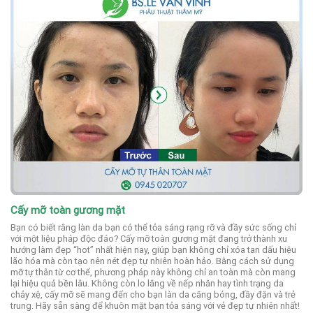
Cấy mỡ toàn gương mặt
Bạn có biết rằng làn da bạn có thể tỏa sáng rạng rỡ và đầy sức sống chỉ
với một liệu pháp độc đáo? Cấy mỡ toàn gương mặt đang trở thành xu
hướng làm đẹp “hot” nhất hiện nay, giúp bạn không chỉ xóa tan dấu hiệu
lão hóa mà còn tạo nên nét đẹp tự nhiên hoàn hảo. Bằng cách sử dụng
mỡ tự thân từ cơ thể, phương pháp này không chỉ an toàn mà còn mang
lại hiệu quả bền lâu. Không còn lo lắng về nếp nhăn hay tình trạng da
chảy xệ, cấy mỡ sẽ mang đến cho bạn làn da căng bóng, đầy đặn và trẻ
trung. Hãy sẵn sàng để khuôn mặt bạn tỏa sáng với vẻ đẹp tự nhiên nhất!