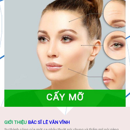
CẤY MỠ
GIỚI THIỆU
BÁC SĨ LÊ VĂN VĨNH
Sự thành công của một ca phẫu thuật nói chung và thẩm mỹ nói riêng