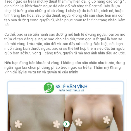
Treo ngực sa trễ là một kỹ thuật thẩm mỹ hiện đại, giúp nâng cao vòng 1,
định hình lại kích thước ngực để cân đối với tổng thể cơ thể. Đây là lựa
chọn lý tưởng cho những ai có vòng 1 chảy xệ do tuổi tác, sinh nở, hoặc
tình trạng lão hóa. Sau phẫu thuật, ngực không chỉ săn chắc hơn mà còn
tạo nên đường cong quyến rũ, khắc phục hoàn toàn tình trạng nhão, kém
săn.
Cụ thể, bác sĩ sẽ tiến hành các đường mổ tinh tế ở vùng ngực, loại bỏ mô
thừa và tạo dáng lại ngực sao cho cân đối, thon gọn. Kết quả là bạn sẽ
có một vòng 1 vừa vặn, cân đối và tràn đầy sức sống. Đặc biệt, nếu bạn
muốn tăng kích thước ngực, bác sĩ có thể kết hợp thêm việc đặt túi ngực,
giúp bạn sở hữu vòng 1 căng tròn, quyến rũ mà mọi ánh nhìn đều ao ước.
Nếu bạn đang băn khoăn vì vòng 1 không còn săn chắc như trước, đừng
ngần ngại lựa chọn phương pháp treo ngực sa trễ tại Thẩm mỹ Khang
Vĩnh để lấy lại vẻ tự tin và quyến rũ của mình!