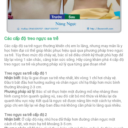
Các cấp độ treo ngực sa trễ
Các cấp độ sa trễ ngực thường khiến chị em lo lắng, nhưng may mắn là y
học hiện đại có thể giúp khắc phục hiệu quả qua phương pháp treo ngực
sa trễ. Tùy theo mức độ chảy xệ, bác sĩ sẽ điều chỉnh kỹ thuật phù hợp để
lấy lại vòng 1 săn chắc, căng tràn sức sống. Hãy cùng khám phá 4 cấp độ
treo ngực sa trễ và phương pháp xử lý qua từng giai đoạn nhé!
Treo ngực sa trễ cấp độ 1
Nhận biết:
Đây là giai đoạn sa trễ nhẹ nhất, khi vòng 1 chỉ hơi chảy xệ.
Đầu ti bắt đầu hơi hướng xuống và chân ngực chỉ hạ thấp hơn mức bình
thường khoảng 2-3 cm.
Phương pháp xử lý:
Bác sĩ sẽ thực hiện một đường mổ nhẹ nhàng theo
hình cung tròn quanh quầng vú, sau đó cắt bỏ mô thừa và khâu lại da
quanh khu vực này. Kết quả là ngực sẽ được nâng lên một cách tự nhiên,
giúp chị em lấy lại vẻ đẹp ban đầu mà không cần phải lo lắng quá nhiều.
Treo ngực sa trễ cấp độ 2
Nhận biết:
Ở cấp độ này, nhũ hoa đã thấp hơn đường chân ngực một
cách rõ rệt, với mức hạ trễ khoảng 3-5 cm.