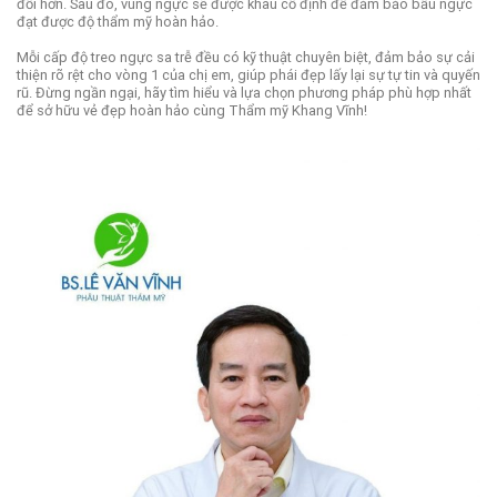
đối hơn. Sau đó, vùng ngực sẽ được khâu cố định để đảm bảo bầu ngực
đạt được độ thẩm mỹ hoàn hảo.
Mỗi cấp độ treo ngực sa trễ đều có kỹ thuật chuyên biệt, đảm bảo sự cải
thiện rõ rệt cho vòng 1 của chị em, giúp phái đẹp lấy lại sự tự tin và quyến
rũ. Đừng ngần ngại, hãy tìm hiểu và lựa chọn phương pháp phù hợp nhất
để sở hữu vẻ đẹp hoàn hảo cùng Thẩm mỹ Khang Vĩnh!