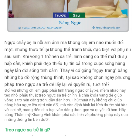
Ngực chảy xệ là nỗi ám ảnh mà không chị em nào muốn đối
mặt, nhưng thực tế lại không thể tránh khỏi, đặc biệt với phụ nữ
sau sinh. Khi vòng 1 trở nên sa trễ, hình dáng cơ thể mất đi sự
hấp dẫn, khiến phái đẹp thiếu tự tin cả trong cuộc sống hàng
ngày lẫn đời sống tình cảm. Thay vì cố gắng “ngụy trang” bằng
những bộ đồ rộng thùng thình, tại sao không chọn ngay phương
pháp treo ngực sa trễ để lấy lại vẻ quyến rũ, tươi trẻ?
Đối với những chị em gặp phải tình trạng ngực chảy xệ, mềm nhão hay
teo nhỏ, phẫu thuật treo ngực sa trễ chính là chìa khóa vàng để giúp
vòng 1 trở nên căng tròn, đầy đặn hơn. Thủ thuật này không chỉ giúp
nâng bầu ngực lên vị trí cân đối, mà còn định hình lại kích thước hài hòa
với cơ thể, mang đến cho bạn vóc dáng thon gọn và quyến rũ hơn. Hãy
cùng Thẩm mỹ Khang Vĩnh khám phá sâu hơn về phương pháp này qua
những thông tin bên dưới!
Treo ngực sa trễ là gì?