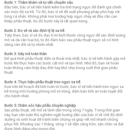
Bước 1: Thăm khám và tư vấn chuyên sâu
Đầu tiên, bác sĩ sẽ tiến hành kiểm tra tình trạng ngực để đánh giá chính
xác mức độ sa trễ. Từ đó, bác sĩ sẽ đề xuất phương pháp phù hợp với
từng cá nhân. Không phải mọi trường hợp ngực chảy xệ đều cần can
thiệp phẫu thuật, do đó bước này là rất quan trọng.
Bước 2: Đo vẽ và xác định tỷ lệ sa trễ
Tiếp theo, bác sĩ sẽ đo đạc tỉ mỉ kích thước vòng ngực để xác định lượng
mô và da cần loại bỏ, từ đó đảm bảo sau phẫu thuật ngực sẽ có hình
dáng cân đối và tự nhiên nhất.
Bước 3: Gây mê toàn thân
Để quá trình phẫu thuật diễn ra thoải mái nhất, bác sĩ sẽ tiến hành gây mê
trước khi thực hiện các bước cắt mô và tạo hình. Nhờ đó, bạn sẽ hoàn
toàn không cảm thấy đau đớn hay khó chịu trong suốt thời gian phẫu
thuật.
Bước 4: Thực hiện phẫu thuật treo ngực sa trễ
Dựa trên kế hoạch đã tính toán từ trước, bác sĩ sẽ tiến hành treo ngực sa
trễ trong môi trường phòng mổ vô trùng, đảm bảo tính an toàn tuyệt đối
cho bệnh nhân.
Bước 5: Chăm sóc hậu phẫu chuyên nghiệp
Sau phẫu thuật, vết mổ sẽ lành dần trong vòng 7 ngày. Trong thời gian
này, bạn cần tuân thủ nghiêm ngặt hướng dẫn của bác sĩ về chế độ dinh
dưỡng và sinh hoạt để tránh biến chứng và giúp vết mổ nhanh chóng
phục hồi. Khoảng sau 1 tháng, vòng 1 sẽ dần căng tròn, săn chắc và đạt
được hình dáng như mong đợi.