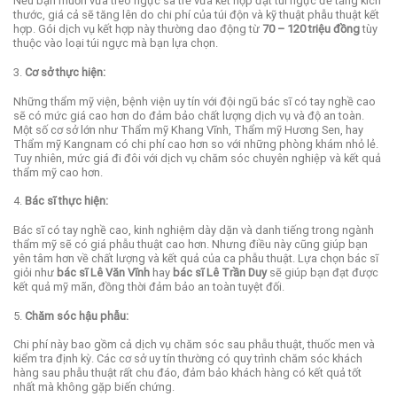
Nếu bạn muốn vừa treo ngực sa trễ vừa kết hợp đặt túi ngực để tăng kích
thước, giá cả sẽ tăng lên do chi phí của túi độn và kỹ thuật phẫu thuật kết
hợp. Gói dịch vụ kết hợp này thường dao động từ
70 – 120 triệu đồng
tùy
thuộc vào loại túi ngực mà bạn lựa chọn.
3.
Cơ sở thực hiện:
Những thẩm mỹ viện, bệnh viện uy tín với đội ngũ bác sĩ có tay nghề cao
sẽ có mức giá cao hơn do đảm bảo chất lượng dịch vụ và độ an toàn.
Một số cơ sở lớn như Thẩm mỹ Khang Vĩnh, Thẩm mỹ Hương Sen, hay
Thẩm mỹ Kangnam có chi phí cao hơn so với những phòng khám nhỏ lẻ.
Tuy nhiên, mức giá đi đôi với dịch vụ chăm sóc chuyên nghiệp và kết quả
thẩm mỹ cao hơn.
4.
Bác sĩ thực hiện:
Bác sĩ có tay nghề cao, kinh nghiệm dày dặn và danh tiếng trong ngành
thẩm mỹ sẽ có giá phẫu thuật cao hơn. Nhưng điều này cũng giúp bạn
yên tâm hơn về chất lượng và kết quả của ca phẫu thuật. Lựa chọn bác sĩ
giỏi như
bác sĩ Lê Văn Vĩnh
hay
bác sĩ Lê Trần Duy
sẽ giúp bạn đạt được
kết quả mỹ mãn, đồng thời đảm bảo an toàn tuyệt đối.
5.
Chăm sóc hậu phẫu:
Chi phí này bao gồm cả dịch vụ chăm sóc sau phẫu thuật, thuốc men và
kiểm tra định kỳ. Các cơ sở uy tín thường có quy trình chăm sóc khách
hàng sau phẫu thuật rất chu đáo, đảm bảo khách hàng có kết quả tốt
nhất mà không gặp biến chứng.