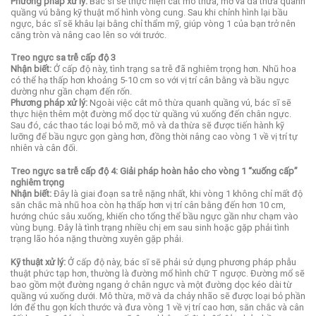
Phương pháp xử lý:
Bác sĩ sẽ thực hiện cắt mô thừa, mỡ và da thừa quanh
quầng vú bằng kỹ thuật mổ hình vòng cung. Sau khi chỉnh hình lại bầu
ngực, bác sĩ sẽ khâu lại bằng chỉ thẩm mỹ, giúp vòng 1 của bạn trở nên
căng tròn và nâng cao lên so với trước.
Treo ngực sa trễ cấp độ 3
Nhận biết:
Ở cấp độ này, tình trạng sa trễ đã nghiêm trọng hơn. Nhũ hoa
có thể hạ thấp hơn khoảng 5-10 cm so với vị trí cân bằng và bầu ngực
dường như gần chạm đến rốn.
Phương pháp xử lý:
Ngoài việc cắt mô thừa quanh quầng vú, bác sĩ sẽ
thực hiện thêm một đường mổ dọc từ quầng vú xuống đến chân ngực.
Sau đó, các thao tác loại bỏ mỡ, mô và da thừa sẽ được tiến hành kỹ
lưỡng để bầu ngực gọn gàng hơn, đồng thời nâng cao vòng 1 về vị trí tự
nhiên và cân đối.
Treo ngực sa trễ cấp độ 4: Giải pháp hoàn hảo cho vòng 1 “xuống cấp”
nghiêm trọng
Nhận biết:
Đây là giai đoạn sa trễ nặng nhất, khi vòng 1 không chỉ mất độ
săn chắc mà nhũ hoa còn hạ thấp hơn vị trí cân bằng đến hơn 10 cm,
hướng chúc sâu xuống, khiến cho tổng thể bầu ngực gần như chạm vào
vùng bụng. Đây là tình trạng nhiều chị em sau sinh hoặc gặp phải tình
trạng lão hóa nặng thường xuyên gặp phải.
Kỹ thuật xử lý:
Ở cấp độ này, bác sĩ sẽ phải sử dụng phương pháp phẫu
thuật phức tạp hơn, thường là đường mổ hình chữ T ngược. Đường mổ sẽ
bao gồm một đường ngang ở chân ngực và một đường dọc kéo dài từ
quầng vú xuống dưới. Mô thừa, mỡ và da chảy nhão sẽ được loại bỏ phần
lớn để thu gọn kích thước và đưa vòng 1 về vị trí cao hơn, săn chắc và cân