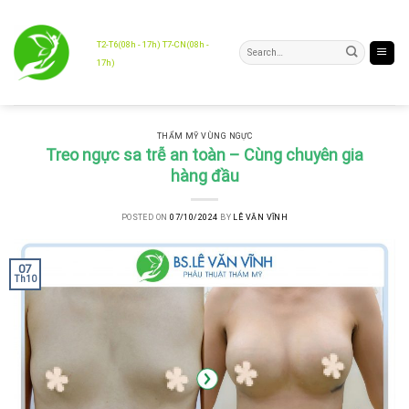
Skip
to
content
T2-T6(08h - 17h) T7-CN(08h -
17h)
THẨM MỸ VÙNG NGỰC
Treo ngực sa trễ an toàn – Cùng chuyên gia
hàng đầu
POSTED ON
07/10/2024
BY
LÊ VĂN VĨNH
07
Th10