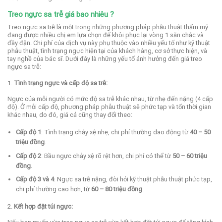
Treo ngực sa trễ giá bao nhiêu ?
Treo ngực sa trễ là một trong những phương pháp phẫu thuật thẩm mỹ
đang được nhiều chị em lựa chọn để khôi phục lại vòng 1 săn chắc và
đầy đặn. Chi phí của dịch vụ này phụ thuộc vào nhiều yếu tố như kỹ thuật
phẫu thuật, tình trạng ngực hiện tại của khách hàng, cơ sở thực hiện, và
tay nghề của bác sĩ. Dưới đây là những yếu tố ảnh hưởng đến giá treo
ngực sa trễ:
1.
Tình trạng ngực và cấp độ sa trễ:
Ngực của mỗi người có mức độ sa trễ khác nhau, từ nhẹ đến nặng (4 cấp
độ). Ở mỗi cấp độ, phương pháp phẫu thuật sẽ phức tạp và tốn thời gian
khác nhau, do đó, giá cả cũng thay đổi theo:
Cấp độ 1
: Tình trạng chảy xệ nhẹ, chi phí thường dao động từ
40 – 50
triệu đồng
.
Cấp độ 2
: Bầu ngực chảy xệ rõ rệt hơn, chi phí có thể từ
50 – 60 triệu
đồng
.
Cấp độ 3 và 4
: Ngực sa trễ nặng, đòi hỏi kỹ thuật phẫu thuật phức tạp,
chi phí thường cao hơn, từ
60 – 80 triệu đồng
.
2.
Kết hợp đặt túi ngực: