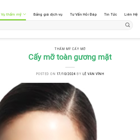
h Vụ thẩm mỹ
Bảng giá dịch vụ
Tư Vấn Hỏi Đáp
Tin Tức
Liên Hệ
THẨM MỸ CẤY MỠ
Cấy mỡ toàn gương mặt
POSTED ON
17/10/2024
BY
LÊ VĂN VĨNH