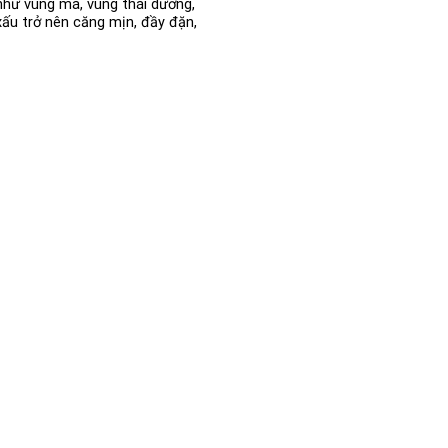
như vùng má, vùng thái dương,
ấu trở nên căng mịn, đầy đặn,