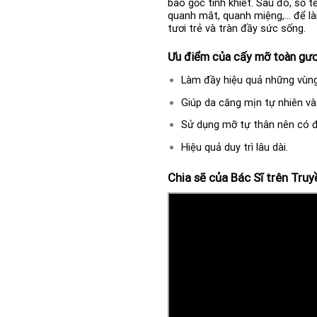
bào gốc tinh khiết. Sau đó, số
quanh mắt, quanh miệng,… để làm
tươi trẻ và tràn đầy sức sống.
Ưu điểm của cấy mỡ toàn gư
Làm đầy hiệu quả những vùng
Giúp da căng mịn tự nhiên và
Sử dụng mỡ tự thân nên có độ
Hiệu quả duy trì lâu dài.
Chia sẽ của Bác Sĩ trên Tru