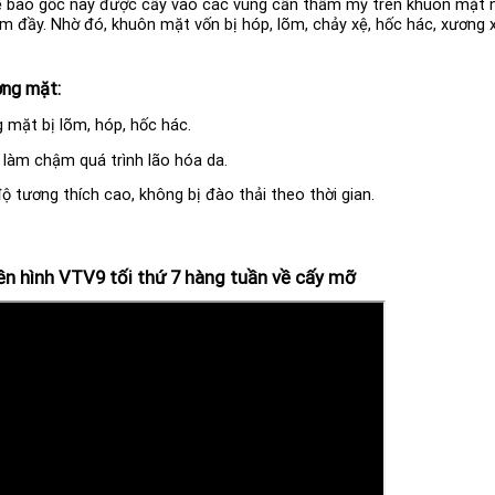
 tế bào gốc này được cấy vào các vùng cần thẩm mỹ trên khuôn mặt 
 đầy. Nhờ đó, khuôn mặt vốn bị hóp, lõm, chảy xệ, hốc hác, xương x
ơng mặt:
 mặt bị lõm, hóp, hốc hác.
 làm chậm quá trình lão hóa da.
 tương thích cao, không bị đào thải theo thời gian.
yền hình VTV9 tối thứ 7 hàng tuần về cấy mỡ