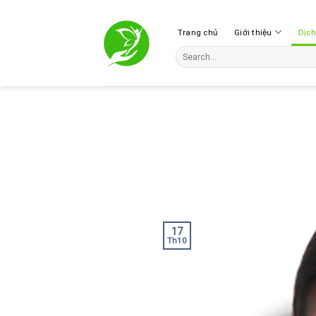
Skip
to
Trang chủ
Giới thiệu
Dịc
content
17
Th10