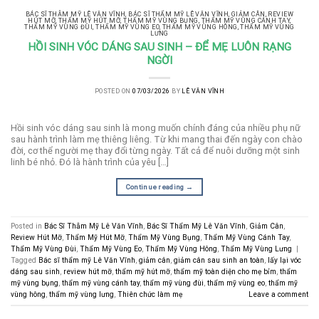
BÁC SĨ THẪM MỸ LÊ VĂN VĨNH
,
BÁC SĨ THẨM MỸ LÊ VĂN VĨNH
,
GIẢM CÂN
,
REVIEW
HÚT MỠ
,
THẨM MỸ HÚT MỠ
,
THẨM MỸ VÙNG BỤNG
,
THẨM MỸ VÙNG CÁNH TAY
,
THẨM MỸ VÙNG ĐÙI
,
THẨM MỸ VÙNG EO
,
THẨM MỸ VÙNG HÔNG
,
THẨM MỸ VÙNG
LƯNG
HỒI SINH VÓC DÁNG SAU SINH – ĐỂ MẸ LUÔN RẠNG
NGỜI
POSTED ON
07/03/2026
BY
LÊ VĂN VĨNH
Hồi sinh vóc dáng sau sinh là mong muốn chính đáng của nhiều phụ nữ
sau hành trình làm mẹ thiêng liêng. Từ khi mang thai đến ngày con chào
đời, cơ thể người mẹ thay đổi từng ngày. Tất cả để nuôi dưỡng một sinh
linh bé nhỏ. Đó là hành trình của yêu […]
Continue reading
→
Posted in
Bác Sĩ Thẫm Mỹ Lê Văn Vĩnh
,
Bác Sĩ Thẩm Mỹ Lê Văn Vĩnh
,
Giảm Cân
,
Review Hút Mỡ
,
Thẩm Mỹ Hút Mỡ
,
Thẩm Mỹ Vùng Bụng
,
Thẩm Mỹ Vùng Cánh Tay
,
Thẩm Mỹ Vùng Đùi
,
Thẩm Mỹ Vùng Eo
,
Thẩm Mỹ Vùng Hông
,
Thẩm Mỹ Vùng Lưng
|
Tagged
Bác sĩ thẩm mỹ Lê Văn Vĩnh
,
giảm cân
,
giảm cân sau sinh an toàn
,
lấy lại vóc
dáng sau sinh
,
review hút mỡ
,
thẩm mỹ hút mỡ
,
thẩm mỹ toàn diện cho mẹ bỉm
,
thẩm
mỹ vùng bụng
,
thẩm mỹ vùng cánh tay
,
thẩm mỹ vùng đùi
,
thẩm mỹ vùng eo
,
thẩm mỹ
vùng hông
,
thẩm mỹ vùng lưng
,
Thiên chức làm mẹ
Leave a comment