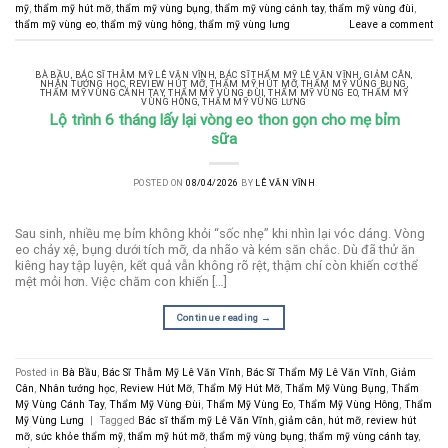
mỹ
,
thẩm mỹ hút mỡ
,
thẩm mỹ vùng bụng
,
thẩm mỹ vùng cánh tay
,
thẩm mỹ vùng đùi
,
thẩm mỹ vùng eo
,
thẩm mỹ vùng hông
,
thẩm mỹ vùng lưng
Leave a comment
BÀ BẦU
,
BÁC SĨ THẪM MỸ LÊ VĂN VĨNH
,
BÁC SĨ THẨM MỸ LÊ VĂN VĨNH
,
GIẢM CÂN
,
NHÂN TƯỚNG HỌC
,
REVIEW HÚT MỠ
,
THẨM MỸ HÚT MỠ
,
THẨM MỸ VÙNG BỤNG
,
THẨM MỸ VÙNG CÁNH TAY
,
THẨM MỸ VÙNG ĐÙI
,
THẨM MỸ VÙNG EO
,
THẨM MỸ
VÙNG HÔNG
,
THẨM MỸ VÙNG LƯNG
Lộ trình 6 tháng lấy lại vòng eo thon gọn cho mẹ bỉm
sữa
POSTED ON
08/04/2026
BY
LÊ VĂN VĨNH
Sau sinh, nhiều mẹ bỉm không khỏi “sốc nhẹ” khi nhìn lại vóc dáng. Vòng
eo chảy xệ, bụng dưới tích mỡ, da nhão và kém săn chắc. Dù đã thử ăn
kiêng hay tập luyện, kết quả vẫn không rõ rệt, thậm chí còn khiến cơ thể
mệt mỏi hơn. Việc chăm con khiến […]
Continue reading
→
Posted in
Bà Bầu
,
Bác Sĩ Thẫm Mỹ Lê Văn Vĩnh
,
Bác Sĩ Thẩm Mỹ Lê Văn Vĩnh
,
Giảm
Cân
,
Nhân tướng học
,
Review Hút Mỡ
,
Thẩm Mỹ Hút Mỡ
,
Thẩm Mỹ Vùng Bụng
,
Thẩm
Mỹ Vùng Cánh Tay
,
Thẩm Mỹ Vùng Đùi
,
Thẩm Mỹ Vùng Eo
,
Thẩm Mỹ Vùng Hông
,
Thẩm
Mỹ Vùng Lưng
|
Tagged
Bác sĩ thẩm mỹ Lê Văn Vĩnh
,
giảm cân
,
hút mỡ
,
review hút
mỡ
,
sức khỏe thẩm mỹ
,
thẩm mỹ hút mỡ
,
thẩm mỹ vùng bụng
,
thẩm mỹ vùng cánh tay
,