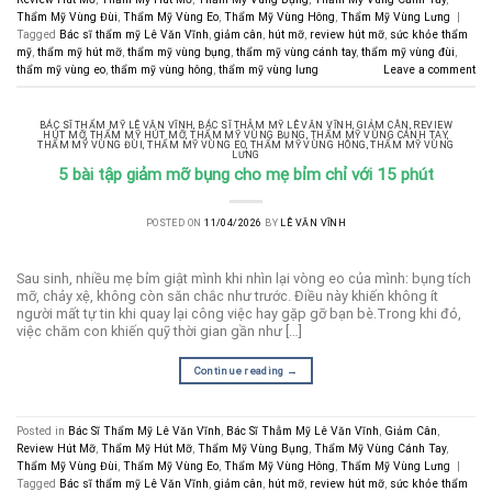
Thẩm Mỹ Vùng Đùi
,
Thẩm Mỹ Vùng Eo
,
Thẩm Mỹ Vùng Hông
,
Thẩm Mỹ Vùng Lưng
|
Tagged
Bác sĩ thẩm mỹ Lê Văn Vĩnh
,
giảm cân
,
hút mỡ
,
review hút mỡ
,
sức khỏe thẩm
mỹ
,
thẩm mỹ hút mỡ
,
thẩm mỹ vùng bụng
,
thẩm mỹ vùng cánh tay
,
thẩm mỹ vùng đùi
,
thẩm mỹ vùng eo
,
thẩm mỹ vùng hông
,
thẩm mỹ vùng lưng
Leave a comment
BÁC SĨ THẨM MỸ LÊ VĂN VĨNH
,
BÁC SĨ THẪM MỸ LÊ VĂN VĨNH
,
GIẢM CÂN
,
REVIEW
HÚT MỠ
,
THẨM MỸ HÚT MỠ
,
THẨM MỸ VÙNG BỤNG
,
THẨM MỸ VÙNG CÁNH TAY
,
THẨM MỸ VÙNG ĐÙI
,
THẨM MỸ VÙNG EO
,
THẨM MỸ VÙNG HÔNG
,
THẨM MỸ VÙNG
LƯNG
5 bài tập giảm mỡ bụng cho mẹ bỉm chỉ với 15 phút
POSTED ON
11/04/2026
BY
LÊ VĂN VĨNH
Sau sinh, nhiều mẹ bỉm giật mình khi nhìn lại vòng eo của mình: bụng tích
mỡ, chảy xệ, không còn săn chắc như trước. Điều này khiến không ít
người mất tự tin khi quay lại công việc hay gặp gỡ bạn bè.Trong khi đó,
việc chăm con khiến quỹ thời gian gần như […]
Continue reading
→
Posted in
Bác Sĩ Thẩm Mỹ Lê Văn Vĩnh
,
Bác Sĩ Thẫm Mỹ Lê Văn Vĩnh
,
Giảm Cân
,
Review Hút Mỡ
,
Thẩm Mỹ Hút Mỡ
,
Thẩm Mỹ Vùng Bụng
,
Thẩm Mỹ Vùng Cánh Tay
,
Thẩm Mỹ Vùng Đùi
,
Thẩm Mỹ Vùng Eo
,
Thẩm Mỹ Vùng Hông
,
Thẩm Mỹ Vùng Lưng
|
Tagged
Bác sĩ thẩm mỹ Lê Văn Vĩnh
,
giảm cân
,
hút mỡ
,
review hút mỡ
,
sức khỏe thẩm