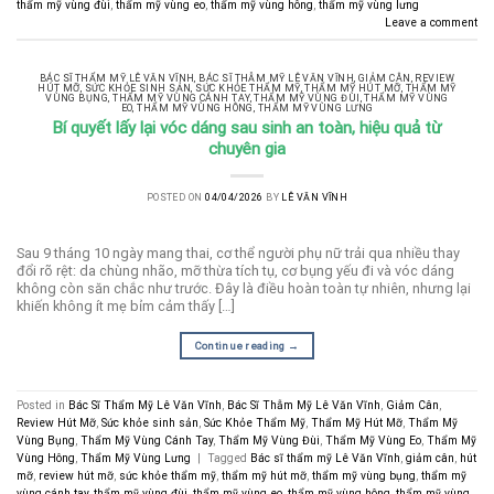
thẩm mỹ vùng đùi
,
thẩm mỹ vùng eo
,
thẩm mỹ vùng hông
,
thẩm mỹ vùng lưng
Leave a comment
BÁC SĨ THẨM MỸ LÊ VĂN VĨNH
,
BÁC SĨ THẪM MỸ LÊ VĂN VĨNH
,
GIẢM CÂN
,
REVIEW
HÚT MỠ
,
SỨC KHỎE SINH SẢN
,
SỨC KHỎE THẨM MỸ
,
THẨM MỸ HÚT MỠ
,
THẨM MỸ
VÙNG BỤNG
,
THẨM MỸ VÙNG CÁNH TAY
,
THẨM MỸ VÙNG ĐÙI
,
THẨM MỸ VÙNG
EO
,
THẨM MỸ VÙNG HÔNG
,
THẨM MỸ VÙNG LƯNG
Bí quyết lấy lại vóc dáng sau sinh an toàn, hiệu quả từ
chuyên gia
POSTED ON
04/04/2026
BY
LÊ VĂN VĨNH
Sau 9 tháng 10 ngày mang thai, cơ thể người phụ nữ trải qua nhiều thay
đổi rõ rệt: da chùng nhão, mỡ thừa tích tụ, cơ bụng yếu đi và vóc dáng
không còn săn chắc như trước. Đây là điều hoàn toàn tự nhiên, nhưng lại
khiến không ít mẹ bỉm cảm thấy […]
Continue reading
→
Posted in
Bác Sĩ Thẩm Mỹ Lê Văn Vĩnh
,
Bác Sĩ Thẫm Mỹ Lê Văn Vĩnh
,
Giảm Cân
,
Review Hút Mỡ
,
Sức khỏe sinh sản
,
Sức Khỏe Thẩm Mỹ
,
Thẩm Mỹ Hút Mỡ
,
Thẩm Mỹ
Vùng Bụng
,
Thẩm Mỹ Vùng Cánh Tay
,
Thẩm Mỹ Vùng Đùi
,
Thẩm Mỹ Vùng Eo
,
Thẩm Mỹ
Vùng Hông
,
Thẩm Mỹ Vùng Lưng
|
Tagged
Bác sĩ thẩm mỹ Lê Văn Vĩnh
,
giảm cân
,
hút
mỡ
,
review hút mỡ
,
sức khỏe thẩm mỹ
,
thẩm mỹ hút mỡ
,
thẩm mỹ vùng bụng
,
thẩm mỹ
vùng cánh tay
,
thẩm mỹ vùng đùi
,
thẩm mỹ vùng eo
,
thẩm mỹ vùng hông
,
thẩm mỹ vùng