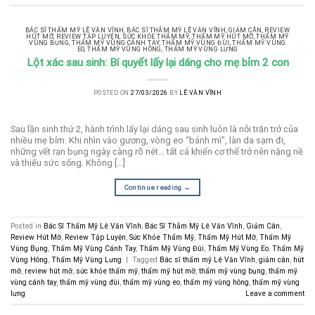
BÁC SĨ THẨM MỸ LÊ VĂN VĨNH
,
BÁC SĨ THẪM MỸ LÊ VĂN VĨNH
,
GIẢM CÂN
,
REVIEW
HÚT MỠ
,
REVIEW TẬP LUYỆN
,
SỨC KHỎE THẨM MỸ
,
THẨM MỸ HÚT MỠ
,
THẨM MỸ
VÙNG BỤNG
,
THẨM MỸ VÙNG CÁNH TAY
,
THẨM MỸ VÙNG ĐÙI
,
THẨM MỸ VÙNG
EO
,
THẨM MỸ VÙNG HÔNG
,
THẨM MỸ VÙNG LƯNG
Lột xác sau sinh: Bí quyết lấy lại dáng cho mẹ bỉm 2 con
POSTED ON
27/03/2026
BY
LÊ VĂN VĨNH
Sau lần sinh thứ 2, hành trình lấy lại dáng sau sinh luôn là nỗi trăn trở của
nhiều mẹ bỉm. Khi nhìn vào gương, vòng eo “bánh mì”, làn da sạm đi,
những vết rạn bụng ngày càng rõ nét… tất cả khiến cơ thể trở nên nặng nề
và thiếu sức sống. Không […]
Continue reading
→
Posted in
Bác Sĩ Thẩm Mỹ Lê Văn Vĩnh
,
Bác Sĩ Thẫm Mỹ Lê Văn Vĩnh
,
Giảm Cân
,
Review Hút Mỡ
,
Review Tập Luyện
,
Sức Khỏe Thẩm Mỹ
,
Thẩm Mỹ Hút Mỡ
,
Thẩm Mỹ
Vùng Bụng
,
Thẩm Mỹ Vùng Cánh Tay
,
Thẩm Mỹ Vùng Đùi
,
Thẩm Mỹ Vùng Eo
,
Thẩm Mỹ
Vùng Hông
,
Thẩm Mỹ Vùng Lưng
|
Tagged
Bác sĩ thẩm mỹ Lê Văn Vĩnh
,
giảm cân
,
hút
mỡ
,
review hút mỡ
,
sức khỏe thẩm mỹ
,
thẩm mỹ hút mỡ
,
thẩm mỹ vùng bụng
,
thẩm mỹ
vùng cánh tay
,
thẩm mỹ vùng đùi
,
thẩm mỹ vùng eo
,
thẩm mỹ vùng hông
,
thẩm mỹ vùng
lưng
Leave a comment