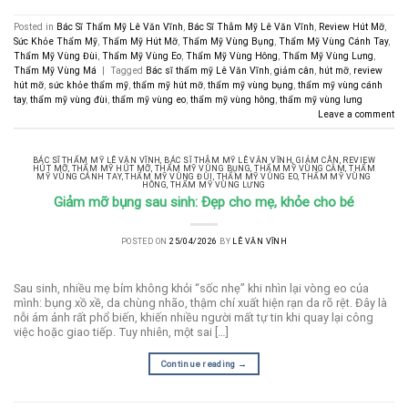
Posted in
Bác Sĩ Thẩm Mỹ Lê Văn Vĩnh
,
Bác Sĩ Thẫm Mỹ Lê Văn Vĩnh
,
Review Hút Mỡ
,
Sức Khỏe Thẩm Mỹ
,
Thẩm Mỹ Hút Mỡ
,
Thẩm Mỹ Vùng Bụng
,
Thẩm Mỹ Vùng Cánh Tay
,
Thẩm Mỹ Vùng Đùi
,
Thẩm Mỹ Vùng Eo
,
Thẩm Mỹ Vùng Hông
,
Thẩm Mỹ Vùng Lưng
,
Thẩm Mỹ Vùng Má
|
Tagged
Bác sĩ thẩm mỹ Lê Văn Vĩnh
,
giảm cân
,
hút mỡ
,
review
hút mỡ
,
sức khỏe thẩm mỹ
,
thẩm mỹ hút mỡ
,
thẩm mỹ vùng bụng
,
thẩm mỹ vùng cánh
tay
,
thẩm mỹ vùng đùi
,
thẩm mỹ vùng eo
,
thẩm mỹ vùng hông
,
thẩm mỹ vùng lưng
Leave a comment
BÁC SĨ THẨM MỸ LÊ VĂN VĨNH
,
BÁC SĨ THẪM MỸ LÊ VĂN VĨNH
,
GIẢM CÂN
,
REVIEW
HÚT MỠ
,
THẨM MỸ HÚT MỠ
,
THẨM MỸ VÙNG BỤNG
,
THẨM MỸ VÙNG CẰM
,
THẨM
MỸ VÙNG CÁNH TAY
,
THẨM MỸ VÙNG ĐÙI
,
THẨM MỸ VÙNG EO
,
THẨM MỸ VÙNG
HÔNG
,
THẨM MỸ VÙNG LƯNG
Giảm mỡ bụng sau sinh: Đẹp cho mẹ, khỏe cho bé
POSTED ON
25/04/2026
BY
LÊ VĂN VĨNH
Sau sinh, nhiều mẹ bỉm không khỏi “sốc nhẹ” khi nhìn lại vòng eo của
mình: bụng xồ xề, da chùng nhão, thậm chí xuất hiện rạn da rõ rệt. Đây là
nỗi ám ảnh rất phổ biến, khiến nhiều người mất tự tin khi quay lại công
việc hoặc giao tiếp. Tuy nhiên, một sai […]
Continue reading
→