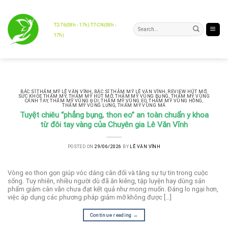
Skip
to
content
T2-T6(08h - 17h) T7-CN(08h -
17h)
BÁC SĨ THẨM MỸ LÊ VĂN VĨNH
,
BÁC SĨ THẪM MỸ LÊ VĂN VĨNH
,
REVIEW HÚT MỠ
,
SỨC KHỎE THẨM MỸ
,
THẨM MỸ HÚT MỠ
,
THẨM MỸ VÙNG BỤNG
,
THẨM MỸ VÙNG
CÁNH TAY
,
THẨM MỸ VÙNG ĐÙI
,
THẨM MỸ VÙNG EO
,
THẨM MỸ VÙNG HÔNG
,
THẨM MỸ VÙNG LƯNG
,
THẨM MỸ VÙNG MÁ
Tuyệt chiêu “phẳng bụng, thon eo” an toàn chuẩn y khoa
từ đôi tay vàng của Chuyên gia Lê Văn Vĩnh
POSTED ON
29/06/2026
BY
LÊ VĂN VĨNH
Vòng eo thon gọn giúp vóc dáng cân đối và tăng sự tự tin trong cuộc
sống. Tuy nhiên, nhiều người dù đã ăn kiêng, tập luyện hay dùng sản
phẩm giảm cân vẫn chưa đạt kết quả như mong muốn. Đáng lo ngại hơn,
việc áp dụng các phương pháp giảm mỡ không được […]
Continue reading
→