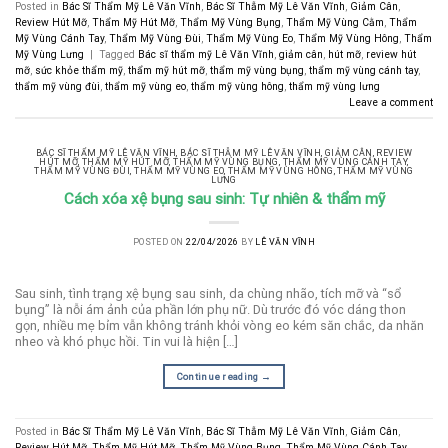
Posted in
Bác Sĩ Thẩm Mỹ Lê Văn Vĩnh
,
Bác Sĩ Thẫm Mỹ Lê Văn Vĩnh
,
Giảm Cân
,
Review Hút Mỡ
,
Thẩm Mỹ Hút Mỡ
,
Thẩm Mỹ Vùng Bụng
,
Thẩm Mỹ Vùng Cằm
,
Thẩm
Mỹ Vùng Cánh Tay
,
Thẩm Mỹ Vùng Đùi
,
Thẩm Mỹ Vùng Eo
,
Thẩm Mỹ Vùng Hông
,
Thẩm
Mỹ Vùng Lưng
|
Tagged
Bác sĩ thẩm mỹ Lê Văn Vĩnh
,
giảm cân
,
hút mỡ
,
review hút
mỡ
,
sức khỏe thẩm mỹ
,
thẩm mỹ hút mỡ
,
thẩm mỹ vùng bụng
,
thẩm mỹ vùng cánh tay
,
thẩm mỹ vùng đùi
,
thẩm mỹ vùng eo
,
thẩm mỹ vùng hông
,
thẩm mỹ vùng lưng
Leave a comment
BÁC SĨ THẨM MỸ LÊ VĂN VĨNH
,
BÁC SĨ THẪM MỸ LÊ VĂN VĨNH
,
GIẢM CÂN
,
REVIEW
HÚT MỠ
,
THẨM MỸ HÚT MỠ
,
THẨM MỸ VÙNG BỤNG
,
THẨM MỸ VÙNG CÁNH TAY
,
THẨM MỸ VÙNG ĐÙI
,
THẨM MỸ VÙNG EO
,
THẨM MỸ VÙNG HÔNG
,
THẨM MỸ VÙNG
LƯNG
Cách xóa xệ bụng sau sinh: Tự nhiên & thẩm mỹ
POSTED ON
22/04/2026
BY
LÊ VĂN VĨNH
Sau sinh, tình trạng xệ bụng sau sinh, da chùng nhão, tích mỡ và “sổ
bụng” là nỗi ám ảnh của phần lớn phụ nữ. Dù trước đó vóc dáng thon
gọn, nhiều mẹ bỉm vẫn không tránh khỏi vòng eo kém săn chắc, da nhăn
nheo và khó phục hồi. Tin vui là hiện […]
Continue reading
→
Posted in
Bác Sĩ Thẩm Mỹ Lê Văn Vĩnh
,
Bác Sĩ Thẫm Mỹ Lê Văn Vĩnh
,
Giảm Cân
,
Review Hút Mỡ
,
Thẩm Mỹ Hút Mỡ
,
Thẩm Mỹ Vùng Bụng
,
Thẩm Mỹ Vùng Cánh Tay
,