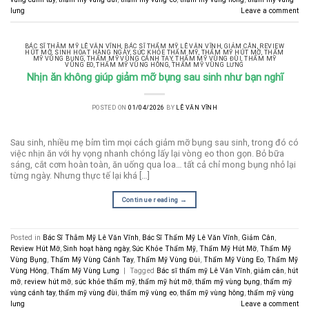
lưng
Leave a comment
BÁC SĨ THẪM MỸ LÊ VĂN VĨNH
,
BÁC SĨ THẨM MỸ LÊ VĂN VĨNH
,
GIẢM CÂN
,
REVIEW
HÚT MỠ
,
SINH HOẠT HÀNG NGÀY
,
SỨC KHỎE THẨM MỸ
,
THẨM MỸ HÚT MỠ
,
THẨM
MỸ VÙNG BỤNG
,
THẨM MỸ VÙNG CÁNH TAY
,
THẨM MỸ VÙNG ĐÙI
,
THẨM MỸ
VÙNG EO
,
THẨM MỸ VÙNG HÔNG
,
THẨM MỸ VÙNG LƯNG
Nhịn ăn không giúp giảm mỡ bụng sau sinh như bạn nghĩ
POSTED ON
01/04/2026
BY
LÊ VĂN VĨNH
Sau sinh, nhiều mẹ bỉm tìm mọi cách giảm mỡ bụng sau sinh, trong đó có
việc nhịn ăn với hy vọng nhanh chóng lấy lại vòng eo thon gọn. Bỏ bữa
sáng, cắt cơm hoàn toàn, ăn uống qua loa… tất cả chỉ mong bụng nhỏ lại
từng ngày. Nhưng thực tế lại khá […]
Continue reading
→
Posted in
Bác Sĩ Thẫm Mỹ Lê Văn Vĩnh
,
Bác Sĩ Thẩm Mỹ Lê Văn Vĩnh
,
Giảm Cân
,
Review Hút Mỡ
,
Sinh hoạt hàng ngày
,
Sức Khỏe Thẩm Mỹ
,
Thẩm Mỹ Hút Mỡ
,
Thẩm Mỹ
Vùng Bụng
,
Thẩm Mỹ Vùng Cánh Tay
,
Thẩm Mỹ Vùng Đùi
,
Thẩm Mỹ Vùng Eo
,
Thẩm Mỹ
Vùng Hông
,
Thẩm Mỹ Vùng Lưng
|
Tagged
Bác sĩ thẩm mỹ Lê Văn Vĩnh
,
giảm cân
,
hút
mỡ
,
review hút mỡ
,
sức khỏe thẩm mỹ
,
thẩm mỹ hút mỡ
,
thẩm mỹ vùng bụng
,
thẩm mỹ
vùng cánh tay
,
thẩm mỹ vùng đùi
,
thẩm mỹ vùng eo
,
thẩm mỹ vùng hông
,
thẩm mỹ vùng
lưng
Leave a comment