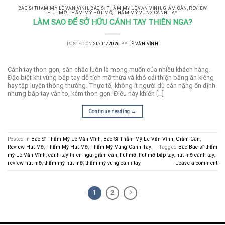
BÁC SĨ THẨM MỸ LÊ VĂN VĨNH
,
BÁC SĨ THẪM MỸ LÊ VĂN VĨNH
,
GIẢM CÂN
,
REVIEW
HÚT MỠ
,
THẨM MỸ HÚT MỠ
,
THẨM MỸ VÙNG CÁNH TAY
LÀM SAO ĐỂ SỞ HỮU CÁNH TAY THIÊN NGA?
POSTED ON
20/01/2026
BY
LÊ VĂN VĨNH
Cánh tay thon gọn, săn chắc luôn là mong muốn của nhiều khách hàng.
Đặc biệt khi vùng bắp tay dễ tích mỡ thừa và khó cải thiện bằng ăn kiêng
hay tập luyện thông thường. Thực tế, không ít người dù cân nặng ổn định
nhưng bắp tay vẫn to, kém thon gọn. Điều này khiến […]
Continue reading
→
Posted in
Bác Sĩ Thẩm Mỹ Lê Văn Vĩnh
,
Bác Sĩ Thẫm Mỹ Lê Văn Vĩnh
,
Giảm Cân
,
Review Hút Mỡ
,
Thẩm Mỹ Hút Mỡ
,
Thẩm Mỹ Vùng Cánh Tay
|
Tagged
Bác Bác sĩ thẩm
mỹ Lê Văn Vĩnh
,
cánh tay thiên nga
,
giảm cân
,
hút mỡ
,
hút mỡ bắp tay
,
hút mỡ cánh tay
,
review hút mỡ
,
thẩm mỹ hút mỡ
,
thẩm mỹ vùng cánh tay
Leave a comment
1
2