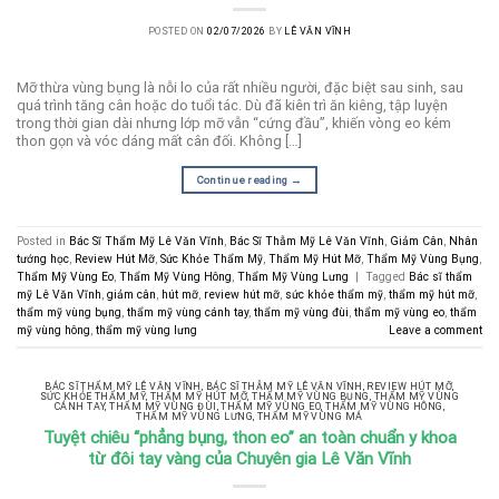
POSTED ON
02/07/2026
BY
LÊ VĂN VĨNH
Mỡ thừa vùng bụng là nỗi lo của rất nhiều người, đặc biệt sau sinh, sau
quá trình tăng cân hoặc do tuổi tác. Dù đã kiên trì ăn kiêng, tập luyện
trong thời gian dài nhưng lớp mỡ vẫn “cứng đầu”, khiến vòng eo kém
thon gọn và vóc dáng mất cân đối. Không […]
Continue reading
→
Posted in
Bác Sĩ Thẩm Mỹ Lê Văn Vĩnh
,
Bác Sĩ Thẫm Mỹ Lê Văn Vĩnh
,
Giảm Cân
,
Nhân
tướng học
,
Review Hút Mỡ
,
Sức Khỏe Thẩm Mỹ
,
Thẩm Mỹ Hút Mỡ
,
Thẩm Mỹ Vùng Bụng
,
Thẩm Mỹ Vùng Eo
,
Thẩm Mỹ Vùng Hông
,
Thẩm Mỹ Vùng Lưng
|
Tagged
Bác sĩ thẩm
mỹ Lê Văn Vĩnh
,
giảm cân
,
hút mỡ
,
review hút mỡ
,
sức khỏe thẩm mỹ
,
thẩm mỹ hút mỡ
,
thẩm mỹ vùng bụng
,
thẩm mỹ vùng cánh tay
,
thẩm mỹ vùng đùi
,
thẩm mỹ vùng eo
,
thẩm
mỹ vùng hông
,
thẩm mỹ vùng lưng
Leave a comment
BÁC SĨ THẨM MỸ LÊ VĂN VĨNH
,
BÁC SĨ THẪM MỸ LÊ VĂN VĨNH
,
REVIEW HÚT MỠ
,
SỨC KHỎE THẨM MỸ
,
THẨM MỸ HÚT MỠ
,
THẨM MỸ VÙNG BỤNG
,
THẨM MỸ VÙNG
CÁNH TAY
,
THẨM MỸ VÙNG ĐÙI
,
THẨM MỸ VÙNG EO
,
THẨM MỸ VÙNG HÔNG
,
THẨM MỸ VÙNG LƯNG
,
THẨM MỸ VÙNG MÁ
Tuyệt chiêu “phẳng bụng, thon eo” an toàn chuẩn y khoa
từ đôi tay vàng của Chuyên gia Lê Văn Vĩnh