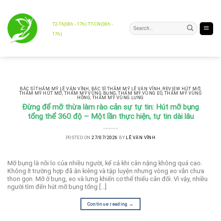
Skip
to
content
T2-T6(08h - 17h) T7-CN(08h -
17h)
BÁC SĨ THẨM MỸ LÊ VĂN VĨNH
,
BÁC SĨ THẪM MỸ LÊ VĂN VĨNH
,
REVIEW HÚT MỠ
,
THẨM MỸ HÚT MỠ
,
THẨM MỸ VÙNG BỤNG
,
THẨM MỸ VÙNG EO
,
THẨM MỸ VÙNG
HÔNG
,
THẨM MỸ VÙNG LƯNG
Đừng để mỡ thừa làm rào cản sự tự tin: Hút mỡ bụng
tổng thể 360 độ – Một lần thực hiện, tự tin dài lâu
POSTED ON
27/07/2026
BY
LÊ VĂN VĨNH
Mỡ bụng là nỗi lo của nhiều người, kể cả khi cân nặng không quá cao.
Không ít trường hợp đã ăn kiêng và tập luyện nhưng vòng eo vẫn chưa
thon gọn. Mỡ ở bụng, eo và lưng khiến cơ thể thiếu cân đối. Vì vậy, nhiều
người tìm đến hút mỡ bụng tổng […]
Continue reading
→