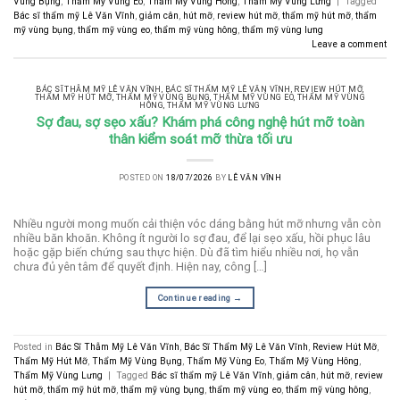
Vùng Bụng
,
Thẩm Mỹ Vùng Eo
,
Thẩm Mỹ Vùng Hông
,
Thẩm Mỹ Vùng Lưng
|
Tagged
Bác sĩ thẩm mỹ Lê Văn Vĩnh
,
giảm cân
,
hút mỡ
,
review hút mỡ
,
thẩm mỹ hút mỡ
,
thẩm
mỹ vùng bụng
,
thẩm mỹ vùng eo
,
thẩm mỹ vùng hông
,
thẩm mỹ vùng lưng
Leave a comment
BÁC SĨ THẪM MỸ LÊ VĂN VĨNH
,
BÁC SĨ THẨM MỸ LÊ VĂN VĨNH
,
REVIEW HÚT MỠ
,
THẨM MỸ HÚT MỠ
,
THẨM MỸ VÙNG BỤNG
,
THẨM MỸ VÙNG EO
,
THẨM MỸ VÙNG
HÔNG
,
THẨM MỸ VÙNG LƯNG
Sợ đau, sợ sẹo xấu? Khám phá công nghệ hút mỡ toàn
thân kiểm soát mỡ thừa tối ưu
POSTED ON
18/07/2026
BY
LÊ VĂN VĨNH
Nhiều người mong muốn cải thiện vóc dáng bằng hút mỡ nhưng vẫn còn
nhiều băn khoăn. Không ít người lo sợ đau, để lại sẹo xấu, hồi phục lâu
hoặc gặp biến chứng sau thực hiện. Dù đã tìm hiểu nhiều nơi, họ vẫn
chưa đủ yên tâm để quyết định. Hiện nay, công […]
Continue reading
→
Posted in
Bác Sĩ Thẫm Mỹ Lê Văn Vĩnh
,
Bác Sĩ Thẩm Mỹ Lê Văn Vĩnh
,
Review Hút Mỡ
,
Thẩm Mỹ Hút Mỡ
,
Thẩm Mỹ Vùng Bụng
,
Thẩm Mỹ Vùng Eo
,
Thẩm Mỹ Vùng Hông
,
Thẩm Mỹ Vùng Lưng
|
Tagged
Bác sĩ thẩm mỹ Lê Văn Vĩnh
,
giảm cân
,
hút mỡ
,
review
hút mỡ
,
thẩm mỹ hút mỡ
,
thẩm mỹ vùng bụng
,
thẩm mỹ vùng eo
,
thẩm mỹ vùng hông
,