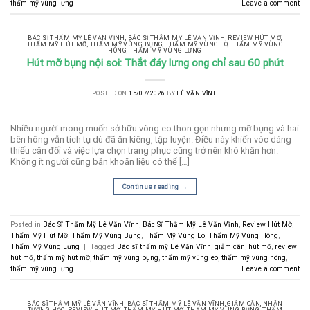
thẩm mỹ vùng lưng
Leave a comment
BÁC SĨ THẨM MỸ LÊ VĂN VĨNH
,
BÁC SĨ THẪM MỸ LÊ VĂN VĨNH
,
REVIEW HÚT MỠ
,
THẨM MỸ HÚT MỠ
,
THẨM MỸ VÙNG BỤNG
,
THẨM MỸ VÙNG EO
,
THẨM MỸ VÙNG
HÔNG
,
THẨM MỸ VÙNG LƯNG
Hút mỡ bụng nội soi: Thắt đáy lưng ong chỉ sau 60 phút
POSTED ON
15/07/2026
BY
LÊ VĂN VĨNH
Nhiều người mong muốn sở hữu vòng eo thon gọn nhưng mỡ bụng và hai
bên hông vẫn tích tụ dù đã ăn kiêng, tập luyện. Điều này khiến vóc dáng
thiếu cân đối và việc lựa chọn trang phục cũng trở nên khó khăn hơn.
Không ít người cũng băn khoăn liệu có thể […]
Continue reading
→
Posted in
Bác Sĩ Thẩm Mỹ Lê Văn Vĩnh
,
Bác Sĩ Thẫm Mỹ Lê Văn Vĩnh
,
Review Hút Mỡ
,
Thẩm Mỹ Hút Mỡ
,
Thẩm Mỹ Vùng Bụng
,
Thẩm Mỹ Vùng Eo
,
Thẩm Mỹ Vùng Hông
,
Thẩm Mỹ Vùng Lưng
|
Tagged
Bác sĩ thẩm mỹ Lê Văn Vĩnh
,
giảm cân
,
hút mỡ
,
review
hút mỡ
,
thẩm mỹ hút mỡ
,
thẩm mỹ vùng bụng
,
thẩm mỹ vùng eo
,
thẩm mỹ vùng hông
,
thẩm mỹ vùng lưng
Leave a comment
BÁC SĨ THẪM MỸ LÊ VĂN VĨNH
,
BÁC SĨ THẨM MỸ LÊ VĂN VĨNH
,
GIẢM CÂN
,
NHÂN
TƯỚNG HỌC
,
REVIEW HÚT MỠ
,
THẨM MỸ HÚT MỠ
,
THẨM MỸ VÙNG BỤNG
,
THẨM