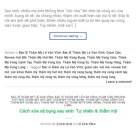
Sau sinh, nhiều mẹ bỉm không khỏi “sốc nhẹ” khi nhìn lại vòng eo của
mình: bụng xồ xề, da chùng nhão, thậm chí xuất hiện rạn da rõ rệt. Đây là
nỗi ám ảnh rất phổ biến, khiến nhiều người mất tự tin khi quay lại công
việc hoặc giao tiếp. Tuy nhiên, một sai […]
Continue reading
→
Posted in
Bác Sĩ Thẩm Mỹ Lê Văn Vĩnh
,
Bác Sĩ Thẫm Mỹ Lê Văn Vĩnh
,
Giảm Cân
,
Review Hút Mỡ
,
Thẩm Mỹ Hút Mỡ
,
Thẩm Mỹ Vùng Bụng
,
Thẩm Mỹ Vùng Cằm
,
Thẩm
Mỹ Vùng Cánh Tay
,
Thẩm Mỹ Vùng Đùi
,
Thẩm Mỹ Vùng Eo
,
Thẩm Mỹ Vùng Hông
,
Thẩm
Mỹ Vùng Lưng
|
Tagged
Bác sĩ thẩm mỹ Lê Văn Vĩnh
,
giảm cân
,
hút mỡ
,
review hút
mỡ
,
sức khỏe thẩm mỹ
,
thẩm mỹ hút mỡ
,
thẩm mỹ vùng bụng
,
thẩm mỹ vùng cánh tay
,
thẩm mỹ vùng đùi
,
thẩm mỹ vùng eo
,
thẩm mỹ vùng hông
,
thẩm mỹ vùng lưng
Leave a comment
BÁC SĨ THẨM MỸ LÊ VĂN VĨNH
,
BÁC SĨ THẪM MỸ LÊ VĂN VĨNH
,
GIẢM CÂN
,
REVIEW
HÚT MỠ
,
THẨM MỸ HÚT MỠ
,
THẨM MỸ VÙNG BỤNG
,
THẨM MỸ VÙNG CÁNH TAY
,
THẨM MỸ VÙNG ĐÙI
,
THẨM MỸ VÙNG EO
,
THẨM MỸ VÙNG HÔNG
,
THẨM MỸ VÙNG
LƯNG
Cách xóa xệ bụng sau sinh: Tự nhiên & thẩm mỹ
POSTED ON
22/04/2026
BY
LÊ VĂN VĨNH