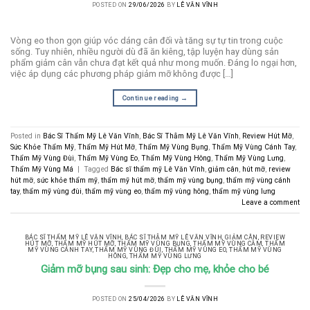
POSTED ON
29/06/2026
BY
LÊ VĂN VĨNH
Vòng eo thon gọn giúp vóc dáng cân đối và tăng sự tự tin trong cuộc
sống. Tuy nhiên, nhiều người dù đã ăn kiêng, tập luyện hay dùng sản
phẩm giảm cân vẫn chưa đạt kết quả như mong muốn. Đáng lo ngại hơn,
việc áp dụng các phương pháp giảm mỡ không được […]
Continue reading
→
Posted in
Bác Sĩ Thẩm Mỹ Lê Văn Vĩnh
,
Bác Sĩ Thẫm Mỹ Lê Văn Vĩnh
,
Review Hút Mỡ
,
Sức Khỏe Thẩm Mỹ
,
Thẩm Mỹ Hút Mỡ
,
Thẩm Mỹ Vùng Bụng
,
Thẩm Mỹ Vùng Cánh Tay
,
Thẩm Mỹ Vùng Đùi
,
Thẩm Mỹ Vùng Eo
,
Thẩm Mỹ Vùng Hông
,
Thẩm Mỹ Vùng Lưng
,
Thẩm Mỹ Vùng Má
|
Tagged
Bác sĩ thẩm mỹ Lê Văn Vĩnh
,
giảm cân
,
hút mỡ
,
review
hút mỡ
,
sức khỏe thẩm mỹ
,
thẩm mỹ hút mỡ
,
thẩm mỹ vùng bụng
,
thẩm mỹ vùng cánh
tay
,
thẩm mỹ vùng đùi
,
thẩm mỹ vùng eo
,
thẩm mỹ vùng hông
,
thẩm mỹ vùng lưng
Leave a comment
BÁC SĨ THẨM MỸ LÊ VĂN VĨNH
,
BÁC SĨ THẪM MỸ LÊ VĂN VĨNH
,
GIẢM CÂN
,
REVIEW
HÚT MỠ
,
THẨM MỸ HÚT MỠ
,
THẨM MỸ VÙNG BỤNG
,
THẨM MỸ VÙNG CẰM
,
THẨM
MỸ VÙNG CÁNH TAY
,
THẨM MỸ VÙNG ĐÙI
,
THẨM MỸ VÙNG EO
,
THẨM MỸ VÙNG
HÔNG
,
THẨM MỸ VÙNG LƯNG
Giảm mỡ bụng sau sinh: Đẹp cho mẹ, khỏe cho bé
POSTED ON
25/04/2026
BY
LÊ VĂN VĨNH