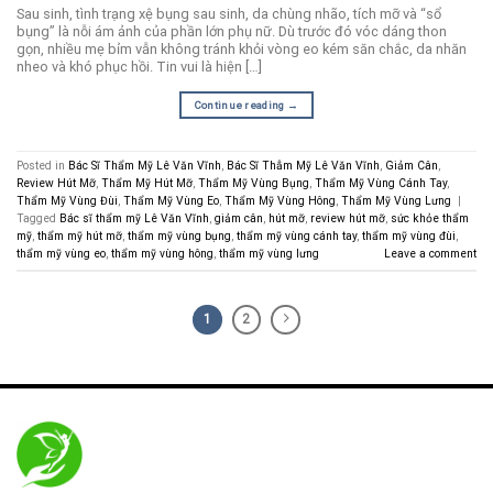
Sau sinh, tình trạng xệ bụng sau sinh, da chùng nhão, tích mỡ và “sổ
bụng” là nỗi ám ảnh của phần lớn phụ nữ. Dù trước đó vóc dáng thon
gọn, nhiều mẹ bỉm vẫn không tránh khỏi vòng eo kém săn chắc, da nhăn
nheo và khó phục hồi. Tin vui là hiện […]
Continue reading
→
Posted in
Bác Sĩ Thẩm Mỹ Lê Văn Vĩnh
,
Bác Sĩ Thẫm Mỹ Lê Văn Vĩnh
,
Giảm Cân
,
Review Hút Mỡ
,
Thẩm Mỹ Hút Mỡ
,
Thẩm Mỹ Vùng Bụng
,
Thẩm Mỹ Vùng Cánh Tay
,
Thẩm Mỹ Vùng Đùi
,
Thẩm Mỹ Vùng Eo
,
Thẩm Mỹ Vùng Hông
,
Thẩm Mỹ Vùng Lưng
|
Tagged
Bác sĩ thẩm mỹ Lê Văn Vĩnh
,
giảm cân
,
hút mỡ
,
review hút mỡ
,
sức khỏe thẩm
mỹ
,
thẩm mỹ hút mỡ
,
thẩm mỹ vùng bụng
,
thẩm mỹ vùng cánh tay
,
thẩm mỹ vùng đùi
,
thẩm mỹ vùng eo
,
thẩm mỹ vùng hông
,
thẩm mỹ vùng lưng
Leave a comment
1
2