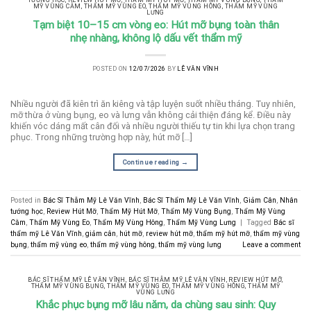
MỸ VÙNG CẰM
,
THẨM MỸ VÙNG EO
,
THẨM MỸ VÙNG HÔNG
,
THẨM MỸ VÙNG
LƯNG
Tạm biệt 10–15 cm vòng eo: Hút mỡ bụng toàn thân
nhẹ nhàng, không lộ dấu vết thẩm mỹ
POSTED ON
12/07/2026
BY
LÊ VĂN VĨNH
Nhiều người đã kiên trì ăn kiêng và tập luyện suốt nhiều tháng. Tuy nhiên,
mỡ thừa ở vùng bụng, eo và lưng vẫn không cải thiện đáng kể. Điều này
khiến vóc dáng mất cân đối và nhiều người thiếu tự tin khi lựa chọn trang
phục. Trong những trường hợp này, hút mỡ […]
Continue reading
→
Posted in
Bác Sĩ Thẫm Mỹ Lê Văn Vĩnh
,
Bác Sĩ Thẩm Mỹ Lê Văn Vĩnh
,
Giảm Cân
,
Nhân
tướng học
,
Review Hút Mỡ
,
Thẩm Mỹ Hút Mỡ
,
Thẩm Mỹ Vùng Bụng
,
Thẩm Mỹ Vùng
Cằm
,
Thẩm Mỹ Vùng Eo
,
Thẩm Mỹ Vùng Hông
,
Thẩm Mỹ Vùng Lưng
|
Tagged
Bác sĩ
thẩm mỹ Lê Văn Vĩnh
,
giảm cân
,
hút mỡ
,
review hút mỡ
,
thẩm mỹ hút mỡ
,
thẩm mỹ vùng
bụng
,
thẩm mỹ vùng eo
,
thẩm mỹ vùng hông
,
thẩm mỹ vùng lưng
Leave a comment
BÁC SĨ THẨM MỸ LÊ VĂN VĨNH
,
BÁC SĨ THẪM MỸ LÊ VĂN VĨNH
,
REVIEW HÚT MỠ
,
THẨM MỸ VÙNG BỤNG
,
THẨM MỸ VÙNG EO
,
THẨM MỸ VÙNG HÔNG
,
THẨM MỸ
VÙNG LƯNG
Khắc phục bụng mỡ lâu năm, da chùng sau sinh: Quy