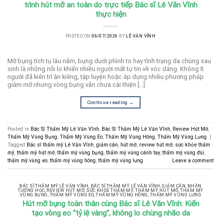
trình hút mỡ an toàn do trực tiếp Bác sĩ Lê Văn Vĩnh
thực hiện
POSTED ON
06/07/2026
BY
LÊ VĂN VĨNH
Mỡ bụng tích tụ lâu năm, bụng dưới phình to hay tình trạng da chùng sau
sinh là những nỗi lo khiến nhiều người mất tự tin về vóc dáng. Không ít
người đã kiên trì ăn kiêng, tập luyện hoặc áp dụng nhiều phương pháp
giảm mỡ nhưng vòng bụng vẫn chưa cải thiện […]
Continue reading
→
Posted in
Bác Sĩ Thẩm Mỹ Lê Văn Vĩnh
,
Bác Sĩ Thẫm Mỹ Lê Văn Vĩnh
,
Review Hút Mỡ
,
Thẩm Mỹ Vùng Bụng
,
Thẩm Mỹ Vùng Eo
,
Thẩm Mỹ Vùng Hông
,
Thẩm Mỹ Vùng Lưng
|
Tagged
Bác sĩ thẩm mỹ Lê Văn Vĩnh
,
giảm cân
,
hút mỡ
,
review hút mỡ
,
sức khỏe thẩm
mỹ
,
thẩm mỹ hút mỡ
,
thẩm mỹ vùng bụng
,
thẩm mỹ vùng cánh tay
,
thẩm mỹ vùng đùi
,
thẩm mỹ vùng eo
,
thẩm mỹ vùng hông
,
thẩm mỹ vùng lưng
Leave a comment
BÁC SĨ THẨM MỸ LÊ VĂN VĨNH
,
BÁC SĨ THẪM MỸ LÊ VĂN VĨNH
,
GIẢM CÂN
,
NHÂN
TƯỚNG HỌC
,
REVIEW HÚT MỠ
,
SỨC KHỎE THẨM MỸ
,
THẨM MỸ HÚT MỠ
,
THẨM MỸ
VÙNG BỤNG
,
THẨM MỸ VÙNG EO
,
THẨM MỸ VÙNG HÔNG
,
THẨM MỸ VÙNG LƯNG
Hút mỡ bụng toàn thân cùng Bác sĩ Lê Văn Vĩnh: Kiến
tạo vòng eo “tỷ lệ vàng”, không lo chùng nhão da