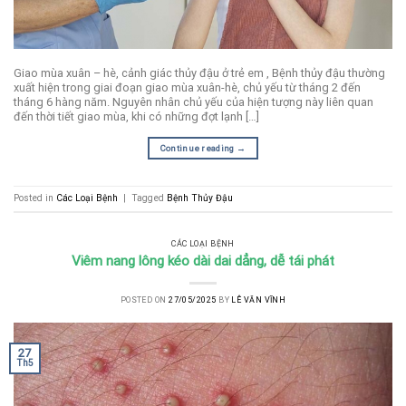
Giao mùa xuân – hè, cảnh giác thủy đậu ở trẻ em , Bệnh thủy đậu thường
xuất hiện trong giai đoạn giao mùa xuân-hè, chủ yếu từ tháng 2 đến
tháng 6 hàng năm. Nguyên nhân chủ yếu của hiện tượng này liên quan
đến thời tiết giao mùa, khi có những đợt lạnh […]
Continue reading
→
Posted in
Các Loại Bệnh
|
Tagged
Bệnh Thủy Đậu
CÁC LOẠI BỆNH
Viêm nang lông kéo dài dai dẳng, dễ tái phát
POSTED ON
27/05/2025
BY
LÊ VĂN VĨNH
27
Th5