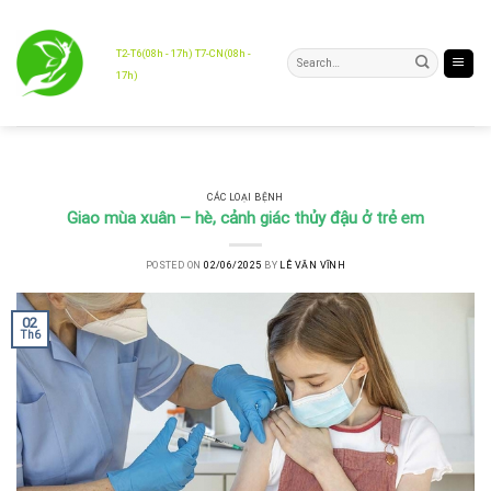
Skip
to
content
T2-T6(08h - 17h) T7-CN(08h -
17h)
CÁC LOẠI BỆNH
Giao mùa xuân – hè, cảnh giác thủy đậu ở trẻ em
POSTED ON
02/06/2025
BY
LÊ VĂN VĨNH
02
Th6