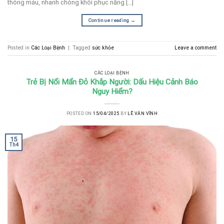
thông máu, nhanh chóng khôi phục năng […]
Continue reading
→
Posted in
Các Loại Bệnh
|
Tagged
sức khỏe
Leave a comment
CÁC LOẠI BỆNH
Trẻ Bị Nổi Mẩn Đỏ Khắp Người: Dấu Hiệu Cảnh Báo
Nguy Hiểm?
POSTED ON
15/04/2025
BY
LÊ VĂN VĨNH
15
Th4