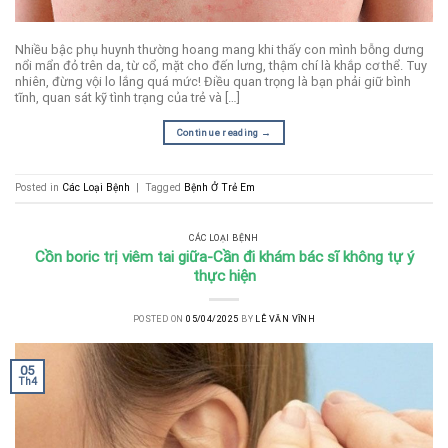
Nhiều bậc phụ huynh thường hoang mang khi thấy con mình bỗng dưng
nổi mẩn đỏ trên da, từ cổ, mặt cho đến lưng, thậm chí là khắp cơ thể. Tuy
nhiên, đừng vội lo lắng quá mức! Điều quan trọng là bạn phải giữ bình
tĩnh, quan sát kỹ tình trạng của trẻ và […]
Continue reading
→
Posted in
Các Loại Bệnh
|
Tagged
Bệnh Ở Trẻ Em
CÁC LOẠI BỆNH
Cồn boric trị viêm tai giữa-Cần đi khám bác sĩ không tự ý
thực hiện
POSTED ON
05/04/2025
BY
LÊ VĂN VĨNH
05
Th4