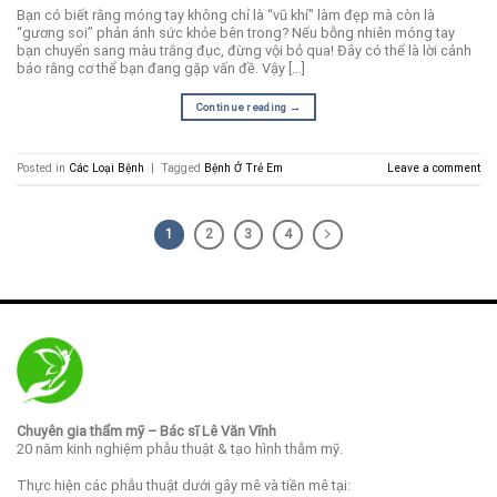
Bạn có biết rằng móng tay không chỉ là “vũ khí” làm đẹp mà còn là
“gương soi” phản ánh sức khỏe bên trong? Nếu bỗng nhiên móng tay
bạn chuyển sang màu trắng đục, đừng vội bỏ qua! Đây có thể là lời cảnh
báo rằng cơ thể bạn đang gặp vấn đề. Vậy […]
Continue reading
→
Posted in
Các Loại Bệnh
|
Tagged
Bệnh Ở Trẻ Em
Leave a comment
1
2
3
4
Chuyên gia thẩm mỹ – Bác sĩ Lê Văn Vĩnh
20 năm kinh nghiệm phẫu thuật & tạo hình thẫm mỹ.
Thực hiện các phẫu thuật dưới gây mê và tiền mê tại: