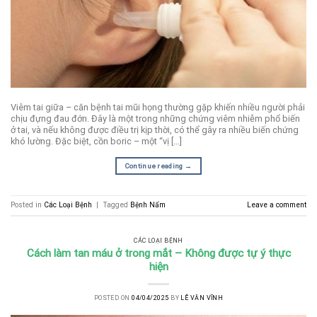
Viêm tai giữa – căn bệnh tai mũi họng thường gặp khiến nhiều người phải
chịu đựng đau đớn. Đây là một trong những chứng viêm nhiễm phổ biến
ở tai, và nếu không được điều trị kịp thời, có thể gây ra nhiều biến chứng
khó lường. Đặc biệt, cồn boric – một “vị […]
Continue reading
→
Posted in
Các Loại Bệnh
|
Tagged
Bệnh Nấm
Leave a comment
CÁC LOẠI BỆNH
Cách làm tan máu ở trong mắt – Không được tự ý thực
hiện
POSTED ON
04/04/2025
BY
LÊ VĂN VĨNH