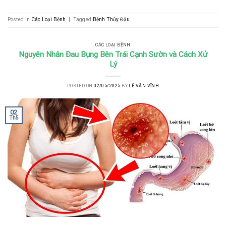
Posted in
Các Loại Bệnh
|
Tagged
Bệnh Thủy Đậu
CÁC LOẠI BỆNH
Nguyên Nhân Đau Bụng Bên Trái Cạnh Sườn và Cách Xử
Lý
POSTED ON
02/05/2025
BY
LÊ VĂN VĨNH
02
Th5