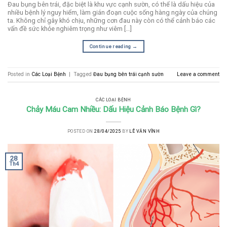
Đau bụng bên trái, đặc biệt là khu vực cạnh sườn, có thể là dấu hiệu của
nhiều bệnh lý nguy hiểm, làm gián đoạn cuộc sống hàng ngày của chúng
ta. Không chỉ gây khó chịu, những cơn đau này còn có thể cảnh báo các
vấn đề sức khỏe nghiêm trọng như viêm […]
Continue reading
→
Posted in
Các Loại Bệnh
|
Tagged
Đau bụng bên trái cạnh sườn
Leave a comment
CÁC LOẠI BỆNH
Chảy Máu Cam Nhiều: Dấu Hiệu Cảnh Báo Bệnh Gì?
POSTED ON
28/04/2025
BY
LÊ VĂN VĨNH
28
Th4