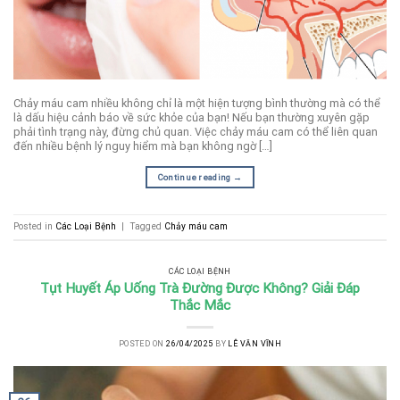
Chảy máu cam nhiều không chỉ là một hiện tượng bình thường mà có thể
là dấu hiệu cảnh báo về sức khỏe của bạn! Nếu bạn thường xuyên gặp
phải tình trạng này, đừng chủ quan. Việc chảy máu cam có thể liên quan
đến nhiều bệnh lý nguy hiểm mà bạn không ngờ […]
Continue reading
→
Posted in
Các Loại Bệnh
|
Tagged
Chảy máu cam
CÁC LOẠI BỆNH
Tụt Huyết Áp Uống Trà Đường Được Không? Giải Đáp
Thắc Mắc
POSTED ON
26/04/2025
BY
LÊ VĂN VĨNH