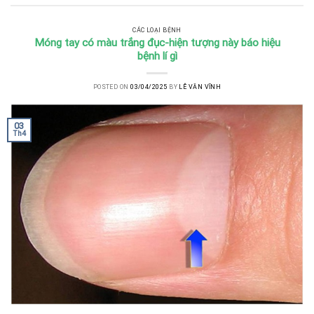
CÁC LOẠI BỆNH
Móng tay có màu trắng đục-hiện tượng này báo hiệu
bệnh lí gì
POSTED ON
03/04/2025
BY
LÊ VĂN VĨNH
03
Th4