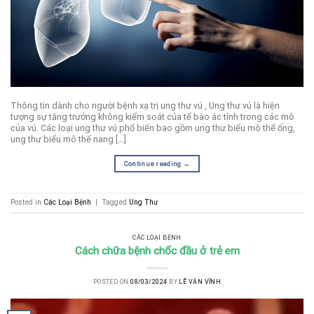
Thông tin dành cho người bệnh xạ trị ung thư vú , Ung thư vú là hiện
tượng sự tăng trưởng không kiểm soát của tế bào ác tính trong các mô
của vú. Các loại ung thư vú phổ biến bao gồm ung thư biểu mô thể ống,
ung thư biểu mô thể nang […]
Continue reading
→
Posted in
Các Loại Bệnh
|
Tagged
Ung Thư
CÁC LOẠI BỆNH
Cách chữa bệnh chốc đầu ở trẻ em
POSTED ON
08/03/2024
BY
LÊ VĂN VĨNH