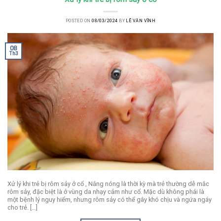
POSTED ON
08/03/2024
BY
LÊ VĂN VĨNH
08
Th3
Xử lý khi trẻ bị rôm sảy ở cổ , Nắng nóng là thời kỳ mà trẻ thường dễ mắc
rôm sảy, đặc biệt là ở vùng da nhạy cảm như cổ. Mặc dù không phải là
một bệnh lý nguy hiểm, nhưng rôm sảy có thể gây khó chịu và ngứa ngáy
cho trẻ. […]