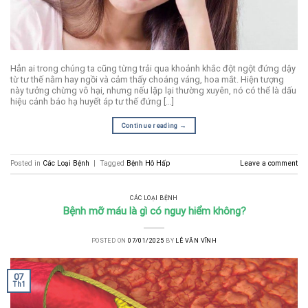
Hẳn ai trong chúng ta cũng từng trải qua khoảnh khắc đột ngột đứng dậy
từ tư thế nằm hay ngồi và cảm thấy choáng váng, hoa mắt. Hiện tượng
này tưởng chừng vô hại, nhưng nếu lặp lại thường xuyên, nó có thể là dấu
hiệu cảnh báo hạ huyết áp tư thế đứng […]
Continue reading
→
Posted in
Các Loại Bệnh
|
Tagged
Bệnh Hô Hấp
Leave a comment
CÁC LOẠI BỆNH
Bệnh mỡ máu là gì có nguy hiểm không?
POSTED ON
07/01/2025
BY
LÊ VĂN VĨNH
07
Th1