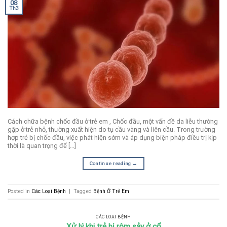
08
Th3
Cách chữa bệnh chốc đầu ở trẻ em , Chốc đầu, một vấn đề da liễu thường
gặp ở trẻ nhỏ, thường xuất hiện do tụ cầu vàng và liên cầu. Trong trường
hợp trẻ bị chốc đầu, việc phát hiện sớm và áp dụng biện pháp điều trị kịp
thời là quan trọng để […]
Continue reading
→
Posted in
Các Loại Bệnh
|
Tagged
Bệnh Ở Trẻ Em
CÁC LOẠI BỆNH
Xử lý khi trẻ bị rôm sảy ở cổ