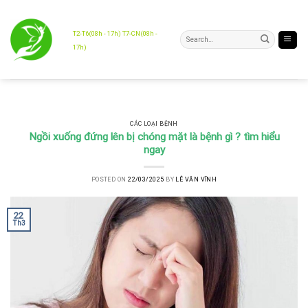
Skip
to
content
T2-T6(08h - 17h) T7-CN(08h -
17h)
CÁC LOẠI BỆNH
Ngồi xuống đứng lên bị chóng mặt là bệnh gì ? tìm hiểu
ngay
POSTED ON
22/03/2025
BY
LÊ VĂN VĨNH
22
Th3