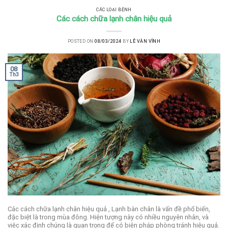
CÁC LOẠI BỆNH
Các cách chữa lạnh chân hiệu quả
POSTED ON
08/03/2024
BY
LÊ VĂN VĨNH
08
Th3
Các cách chữa lạnh chân hiệu quả , Lạnh bàn chân là vấn đề phổ biến,
đặc biệt là trong mùa đông. Hiện tượng này có nhiều nguyên nhân, và
việc xác định chúng là quan trọng để có biện pháp phòng tránh hiệu quả.