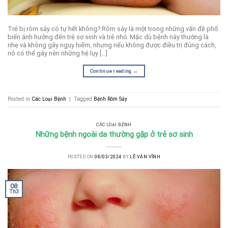
Trẻ bị rôm sảy có tự hết không? Rôm sảy là một trong những vấn đề phổ
biến ảnh hưởng đến trẻ sơ sinh và trẻ nhỏ. Mặc dù bệnh này thường là
nhẹ và không gây nguy hiểm, nhưng nếu không được điều trị đúng cách,
nó có thể gây nên những hệ lụy […]
Continue reading
→
Posted in
Các Loại Bệnh
|
Tagged
Bệnh Rôm Sảy
CÁC LOẠI BỆNH
Những bệnh ngoài da thường gặp ở trẻ sơ sinh
POSTED ON
08/03/2024
BY
LÊ VĂN VĨNH
08
Th3