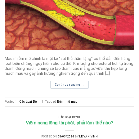
Máu nhiễm mỡ chính là một kẻ “sát thủ thầm lặng” có thể dẫn đến hàng
loạt biến chứng nguy hiểm cho cơ thể. Khi lượng cholesterol tích tụ trong
thành động mạch, chúng sẽ tạo thành các mảng xơ vữa, thu hẹp lòng
mạch máu và gây ảnh hưởng nghiêm trọng đến quá trình […]
Continue reading
→
Posted in
Các Loại Bệnh
|
Tagged
Bệnh mỡ máu
CÁC LOẠI BỆNH
Viêm nang lông tái phát, phải làm thế nào?
POSTED ON
08/03/2024
BY
LÊ VĂN VĨNH