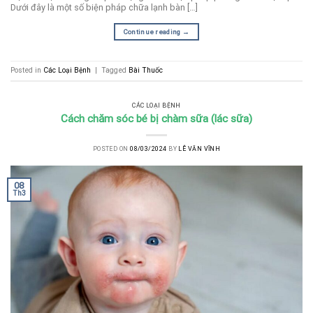
Dưới đây là một số biện pháp chữa lạnh bàn […]
Continue reading
→
Posted in
Các Loại Bệnh
|
Tagged
Bài Thuốc
CÁC LOẠI BỆNH
Cách chăm sóc bé bị chàm sữa (lác sữa)
POSTED ON
08/03/2024
BY
LÊ VĂN VĨNH
08
Th3