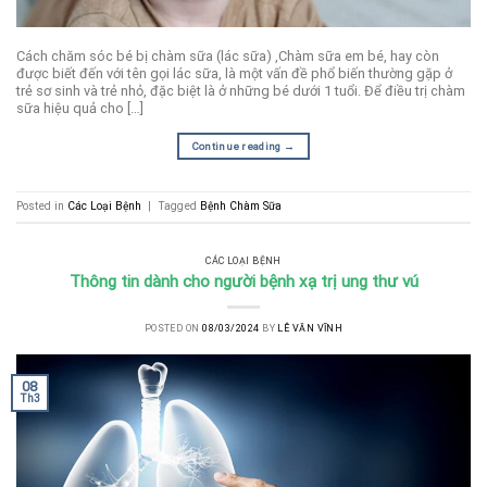
Cách chăm sóc bé bị chàm sữa (lác sữa) ,Chàm sữa em bé, hay còn
được biết đến với tên gọi lác sữa, là một vấn đề phổ biến thường gặp ở
trẻ sơ sinh và trẻ nhỏ, đặc biệt là ở những bé dưới 1 tuổi. Để điều trị chàm
sữa hiệu quả cho […]
Continue reading
→
Posted in
Các Loại Bệnh
|
Tagged
Bệnh Chàm Sữa
CÁC LOẠI BỆNH
Thông tin dành cho người bệnh xạ trị ung thư vú
POSTED ON
08/03/2024
BY
LÊ VĂN VĨNH
08
Th3