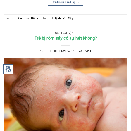
Continue reading
→
Posted in
Các Loại Bệnh
|
Tagged
Bệnh Rôm Sảy
CÁC LOẠI BỆNH
Trẻ bị rôm sảy có tự hết không?
POSTED ON
08/03/2024
BY
LÊ VĂN VĨNH
08
Th3