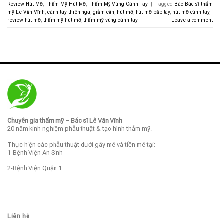
Review Hút Mỡ
,
Thẩm Mỹ Hút Mỡ
,
Thẩm Mỹ Vùng Cánh Tay
|
Tagged
Bác Bác sĩ thẩm
mỹ Lê Văn Vĩnh
,
cánh tay thiên nga
,
giảm cân
,
hút mỡ
,
hút mỡ bắp tay
,
hút mỡ cánh tay
,
review hút mỡ
,
thẩm mỹ hút mỡ
,
thẩm mỹ vùng cánh tay
Leave a comment
Chuyên gia thẩm mỹ – Bác sĩ Lê Văn Vĩnh
20 năm kinh nghiệm phẫu thuật & tạo hình thẫm mỹ.
Thực hiện các phẫu thuật dưới gây mê và tiền mê tại:
1-Bệnh Viện An Sinh
2-Bệnh Viện Quận 1
Liên hệ