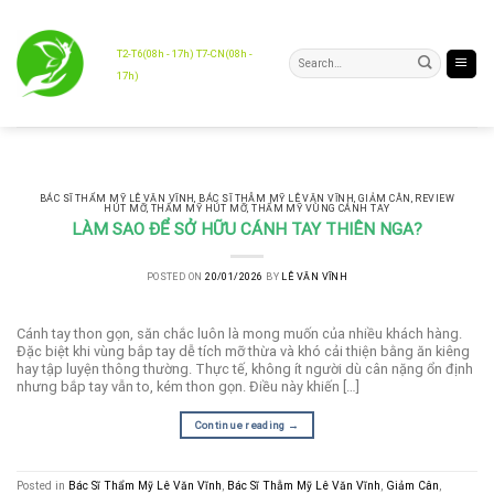
Skip
to
content
T2-T6(08h - 17h) T7-CN(08h -
17h)
BÁC SĨ THẨM MỸ LÊ VĂN VĨNH
,
BÁC SĨ THẪM MỸ LÊ VĂN VĨNH
,
GIẢM CÂN
,
REVIEW
HÚT MỠ
,
THẨM MỸ HÚT MỠ
,
THẨM MỸ VÙNG CÁNH TAY
LÀM SAO ĐỂ SỞ HỮU CÁNH TAY THIÊN NGA?
POSTED ON
20/01/2026
BY
LÊ VĂN VĨNH
Cánh tay thon gọn, săn chắc luôn là mong muốn của nhiều khách hàng.
Đặc biệt khi vùng bắp tay dễ tích mỡ thừa và khó cải thiện bằng ăn kiêng
hay tập luyện thông thường. Thực tế, không ít người dù cân nặng ổn định
nhưng bắp tay vẫn to, kém thon gọn. Điều này khiến […]
Continue reading
→
Posted in
Bác Sĩ Thẩm Mỹ Lê Văn Vĩnh
,
Bác Sĩ Thẫm Mỹ Lê Văn Vĩnh
,
Giảm Cân
,