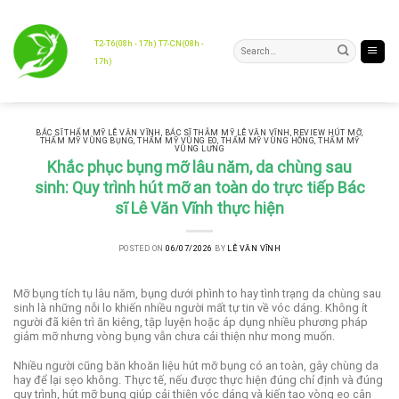
Skip
to
content
T2-T6(08h - 17h) T7-CN(08h -
17h)
BÁC SĨ THẨM MỸ LÊ VĂN VĨNH
,
BÁC SĨ THẪM MỸ LÊ VĂN VĨNH
,
REVIEW HÚT MỠ
,
THẨM MỸ VÙNG BỤNG
,
THẨM MỸ VÙNG EO
,
THẨM MỸ VÙNG HÔNG
,
THẨM MỸ
VÙNG LƯNG
Khắc phục bụng mỡ lâu năm, da chùng sau
sinh: Quy trình hút mỡ an toàn do trực tiếp Bác
sĩ Lê Văn Vĩnh thực hiện
POSTED ON
06/07/2026
BY
LÊ VĂN VĨNH
Mỡ bụng tích tụ lâu năm, bụng dưới phình to hay tình trạng da chùng sau
sinh là những nỗi lo khiến nhiều người mất tự tin về vóc dáng. Không ít
người đã kiên trì ăn kiêng, tập luyện hoặc áp dụng nhiều phương pháp
giảm mỡ nhưng vòng bụng vẫn chưa cải thiện như mong muốn.
Nhiều người cũng băn khoăn liệu hút mỡ bụng có an toàn, gây chùng da
hay để lại sẹo không. Thực tế, nếu được thực hiện đúng chỉ định và đúng
quy trình, hút mỡ bụng giúp cải thiện vóc dáng và kiến tạo vòng eo cân