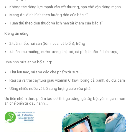
Không tác động lực mạnh vào vết thương, hạn chế vận động mạnh.
Mang đai định hình theo hướng dẫn của bác sĩ.
Tuân thủ theo đơn thuốc và lịch hẹn tái khám của bác sĩ
Kiêng ăn uống:
2 tuần: nếp, hải sản (tôm, cua, cá biển), trứng
4 tuần: rau muống, nước tương, thịt bò, cà phê, thuốc lá, bia rượu,…
Chia nhỏ bữa ăn và bổ sung:
Thịt lợn nạc, sữa và các chế phẩm từ sữa,…
Rau củ và trái cây tươi giàu vitamin C: kiwi, bông cải xanh, đu đủ, cam
Uống nhiều nước và bổ sung lượng calo vừa phải
Ưu tiên nhóm thực phẩm tạo cơ: thịt gà trắng, gà tây, bột yến mạch, món
ăn chế biến từ đậu nành,…