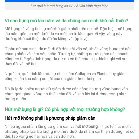
Kết quả hút mỡ bụng do BS Lê Văn Vĩnh thực hiện.
Vì sao bụng mỡ lâu năm và da chùng sau sinh khó cải thiện?
Mỡ bụng là vùng tích tụ mỡ khó giảm nhất trên cơ thể. Đặc biệt, mỡ bụng
lâu năm gồm cả mỡ dưới da và mỡ tích tụ lâu ngày. Vì vậy, vùng này
thường khó cải thiện dù đã ăn kiêng và tập luyện.
Ở phụ nữ sau sinh, da mất đi độ đàn hồi vốn có, khiến vùng bụng trở nên
chùng nhão và kém săn chắc. Tương tự, những người giảm cân nhanh
cũng có thể gặp tình trạng da dư do cơ thể chưa kịp thích nghi với sự
thay đổi về thể tích.
Ngoài ra, quá trình lão hóa tự nhiên làm Collagen và Elastin suy giảm
cũng khiến khả năng co hồi của da giảm theo thời gian.
Đó là lý do nhiều người dù giảm được cân nặng nhưng vùng bụng vẫn
chưa gọn gàng, vòng eo thiếu cân đối và khó lấy lại đường cong như
mong muốn.
Hút mỡ bụng là gì? Có phù hợp với mọi trường hợp không?
Hút mỡ không phải là phương pháp giảm cân
Nhiều người nhầm lẫn giữa giảm cân và
hút mỡ bụng
. Thực tế, hút mỡ là
phương pháp loại bỏ lượng mỡ thừa dưới da nhằm cải thiện đường nét cơ
thể, tạo vòng eo hài hòa và cân đối hơn.