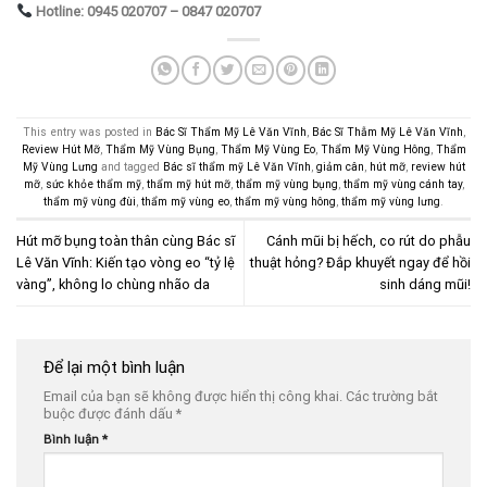
Hotline: 0945 020707 – 0847 020707
This entry was posted in
Bác Sĩ Thẩm Mỹ Lê Văn Vĩnh
,
Bác Sĩ Thẫm Mỹ Lê Văn Vĩnh
,
Review Hút Mỡ
,
Thẩm Mỹ Vùng Bụng
,
Thẩm Mỹ Vùng Eo
,
Thẩm Mỹ Vùng Hông
,
Thẩm
Mỹ Vùng Lưng
and tagged
Bác sĩ thẩm mỹ Lê Văn Vĩnh
,
giảm cân
,
hút mỡ
,
review hút
mỡ
,
sức khỏe thẩm mỹ
,
thẩm mỹ hút mỡ
,
thẩm mỹ vùng bụng
,
thẩm mỹ vùng cánh tay
,
thẩm mỹ vùng đùi
,
thẩm mỹ vùng eo
,
thẩm mỹ vùng hông
,
thẩm mỹ vùng lưng
.
Hút mỡ bụng toàn thân cùng Bác sĩ
Cánh mũi bị hếch, co rút do phẫu
Lê Văn Vĩnh: Kiến tạo vòng eo “tỷ lệ
thuật hỏng? Đắp khuyết ngay để hồi
vàng”, không lo chùng nhão da
sinh dáng mũi!
Để lại một bình luận
Email của bạn sẽ không được hiển thị công khai.
Các trường bắt
buộc được đánh dấu
*
Bình luận
*