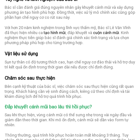
Bác sĩ cần đánh giá đúng nguyên nhân gây khuyết cánh mũi và xây dựng
phương án tạo hình phù hợp. Đồng thời, việc xử lý mô chính xác cũng góp
phần hạn chế nguy cơ co rút sau này.
Với hơn 20 năm kinh nghiệm trong lĩnh vực thẩm mỹ, Bác sĩ Lê Văn Vĩnh
đã thực hiện nhiều ca
tạo hình mũi
, đắp khuyết và
cuộn cánh mũi
. Kinh
nghiệm thực tiễn giúp bác sĩ đánh giá chính xác tình trạng và lựa chọn
phương pháp phù hợp cho từng trường hợp.
Vật liệu sử dụng
Sụn tự thân có độ tương thích cao, hạn chế nguy cơ đào thải và hỗ trợ duy
trì kết quả ổn định trong thời gian dài nếu được chỉ định đúng.
Chăm sóc sau thực hiện
Bên cạnh kỹ thuật của bác sĩ, việc chăm sóc sau thực hiện cũng rất quan
trọng. Khách hàng cần vệ sinh đúng cách, kiêng cữ theo chỉ định và tái
khám đúng lịch để hỗ trợ quá trình hồi phục.
Đắp khuyết cánh mũi bao lâu thì hồi phục?
Sau khi thực hiện, vùng cánh mũi có thể sưng nhẹ trong vài ngày đầu và
giảm dần theo thời gian. Khi mô ổn định, cánh mũi sẽ dần vào form tự
nhiên.
Thông thường, quá trình hồi phục hoàn toàn mất khoảng 3 tháng. Tuy