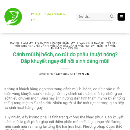
Skip
to
content
T2-T6(08h - 17h) T7-CN(08h -
17h)
BÁC SĨ THẪM MỸ LÊ VĂN VĨNH
,
BÁC SĨ THẨM MỸ LÊ VĂN VĨNH
,
ĐẮP KHUYẾT CÁNH
MŨI
,
GHÉP KHUYẾT CÁNH MŨI
,
LÀM ĐẦY CÁNH MŨI
,
REVIEW THẨM MỸ MŨI
,
THẨM MỸ VÙNG MŨI
Cánh mũi bị hếch, co rút do phẫu thuật hỏng?
Đắp khuyết ngay để hồi sinh dáng mũi!
POSTED ON
09/07/2026
BY
LÊ VĂN VĨNH
Không ít khách hàng gặp tình trạng cánh mũi bị hếch, co rút hoặc xuất
hiện vùng khuyết sau khi nâng mũi hay chỉnh sửa cánh mũi tại những cơ
sở thiếu chuyên môn. Điều này ảnh hưởng đến tính thẩm mỹ và khiến tổng
thể gương mặt thiếu cân đối. Nhiều người vì thế mất tự tin trong giao tiếp
và sinh hoạt hằng ngày.
Tuy nhiên, đây không phải là tình trạng không thể khắc phục. Đắp khuyết
cánh mũi là giải pháp giúp cải thiện phần mô thiếu hụt, phục hồi đường
viền cánh mũi và mang lại tổng thể hài hòa hơn. Phương pháp được
Bác