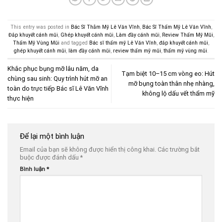
This entry was posted in
Bác Sĩ Thẫm Mỹ Lê Văn Vĩnh
,
Bác Sĩ Thẩm Mỹ Lê Văn Vĩnh
,
Đắp khuyết cánh mũi
,
Ghép khuyết cánh mũi
,
Làm đầy cánh mũi
,
Review Thẩm Mỹ Mũi
,
Thẩm Mỹ Vùng Mũi
and tagged
Bác sĩ thẩm mỹ Lê Văn Vĩnh
,
đắp khuyết cánh mũi
,
ghép khuyết cánh mũi
,
làm đầy cánh mũi
,
review thẩm mỹ mũi
,
thẩm mỹ vùng mũi
.
Khắc phục bụng mỡ lâu năm, da
Tạm biệt 10–15 cm vòng eo: Hút
chùng sau sinh: Quy trình hút mỡ an
mỡ bụng toàn thân nhẹ nhàng,
toàn do trực tiếp Bác sĩ Lê Văn Vĩnh
không lộ dấu vết thẩm mỹ
thực hiện
Để lại một bình luận
Email của bạn sẽ không được hiển thị công khai.
Các trường bắt
buộc được đánh dấu
*
Bình luận
*