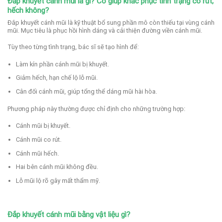
Đắp khuyết cánh mũi là gì? Có giúp khắc phục tình trạng co rút,
hếch không?
Đắp khuyết cánh mũi là kỹ thuật bổ sung phần mô còn thiếu tại vùng cánh
mũi. Mục tiêu là phục hồi hình dáng và cải thiện đường viền cánh mũi.
Tùy theo từng tình trạng, bác sĩ sẽ tạo hình để:
Làm kín phần cánh mũi bị khuyết.
Giảm hếch, hạn chế lộ lỗ mũi.
Cân đối cánh mũi, g
iúp tổng thể dáng mũi hài hòa.
Phương pháp này thường được chỉ định cho những trường hợp:
Cánh mũi bị khuyết.
Cánh mũi co rút.
Cánh mũi hếch.
Hai bên cánh mũi không đều.
Lỗ mũi lộ rõ gây mất thẩm mỹ.
Đắp khuyết cánh mũi bằng vật liệu gì?