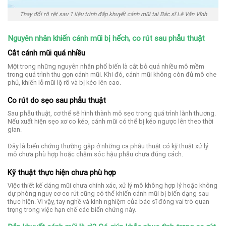
Thay đổi rõ rệt sau 1 liệu trình đắp khuyết cánh mũi tại Bác sĩ Lê Văn Vĩnh
Nguyên nhân khiến cánh mũi bị hếch, co rút sau phẫu thuật
Cắt cánh mũi quá nhiều
Một trong những nguyên nhân phổ biến là cắt bỏ quá nhiều mô mềm
trong quá trình thu gọn cánh mũi. Khi đó, cánh mũi không còn đủ mô che
phủ, khiến lỗ mũi lộ rõ và bị kéo lên cao.
Co rút do sẹo sau phẫu thuật
Sau phẫu thuật, cơ thể sẽ hình thành mô sẹo trong quá trình lành thương.
Nếu xuất hiện sẹo xơ co kéo, cánh mũi có thể bị kéo ngược lên theo thời
gian.
Đây là biến chứng thường gặp ở những ca phẫu thuật có kỹ thuật xử lý
mô chưa phù hợp hoặc chăm sóc hậu phẫu chưa đúng cách.
Kỹ thuật thực hiện chưa phù hợp
Việc thiết kế dáng mũi chưa chính xác, xử lý mô không hợp lý hoặc không
dự phòng nguy cơ co rút cũng có thể khiến cánh mũi bị biến dạng sau
thực hiện. Vì vậy, tay nghề và kinh nghiệm của bác sĩ đóng vai trò quan
trọng trong việc hạn chế các biến chứng này.