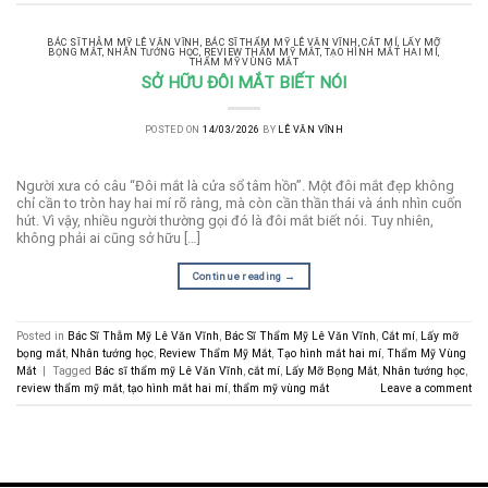
BÁC SĨ THẪM MỸ LÊ VĂN VĨNH
,
BÁC SĨ THẨM MỸ LÊ VĂN VĨNH
,
CẮT MÍ
,
LẤY MỠ
BỌNG MẮT
,
NHÂN TƯỚNG HỌC
,
REVIEW THẨM MỸ MẮT
,
TẠO HÌNH MẮT HAI MÍ
,
THẨM MỸ VÙNG MẮT
SỞ HỮU ĐÔI MẮT BIẾT NÓI
POSTED ON
14/03/2026
BY
LÊ VĂN VĨNH
Người xưa có câu “Đôi mắt là cửa sổ tâm hồn”. Một đôi mắt đẹp không
chỉ cần to tròn hay hai mí rõ ràng, mà còn cần thần thái và ánh nhìn cuốn
hút. Vì vậy, nhiều người thường gọi đó là đôi mắt biết nói. Tuy nhiên,
không phải ai cũng sở hữu […]
Continue reading
→
Posted in
Bác Sĩ Thẫm Mỹ Lê Văn Vĩnh
,
Bác Sĩ Thẩm Mỹ Lê Văn Vĩnh
,
Cắt mí
,
Lấy mỡ
bọng mắt
,
Nhân tướng học
,
Review Thẩm Mỹ Mắt
,
Tạo hình mắt hai mí
,
Thẩm Mỹ Vùng
Mắt
|
Tagged
Bác sĩ thẩm mỹ Lê Văn Vĩnh
,
cắt mí
,
Lấy Mỡ Bọng Mắt
,
Nhân tướng học
,
review thẩm mỹ mắt
,
tạo hình mắt hai mí
,
thẩm mỹ vùng mắt
Leave a comment