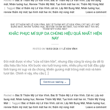
Posted in
Bác Sĩ Thẩm Mỹ Lê Văn Vĩnh
,
Bác Sĩ Thẫm Mỹ Lê Văn Vĩnh
,
Lấy mỡ bọng
mắt
,
Nhân tướng học
,
Review Thẩm Mỹ Mắt
,
Tạo hình mắt hai mí
,
Thẩm Mỹ Vùng Mắt
|
Tagged
Bác sĩ thẩm mỹ Lê Văn Vĩnh
,
cắt mí
,
Lấy Mỡ Bọng Mắt
,
Nhân tướng học
,
review thẩm mỹ mắt
,
tạo hình mắt hai mí
,
thẩm mỹ vùng mắt
Leave a comment
BÁC SĨ THẨM MỸ LÊ VĂN VĨNH
,
BÁC SĨ THẪM MỸ LÊ VĂN VĨNH
,
CẮT MÍ
,
LẤY MỠ
BỌNG MẮT
,
NHÂN TƯỚNG HỌC
,
REVIEW THẨM MỸ MẮT
,
TẠO HÌNH MẮT HAI MÍ
,
THẨM MỸ VÙNG MẮT
KHẮC PHỤC MÍ SỤP DA CHÙNG HIỆU QUẢ NHẤT HIỆN
NAY
POSTED ON
18/03/2026
BY
LÊ VĂN VĨNH
Đôi mắt được ví như “cửa sổ tâm hồn”, nhưng đây cũng là vùng da dễ lộ
dấu hiệu lão hóa. Khi bước vào tuổi trung niên, nhiều phụ nữ bắt đầu gặp
tình trạng mí sụp và da chùng, khiến gương mặt trông mệt mỏi và kém
tươi tắn. Chính vì vậy, nhu cầu […]
Continue reading
→
Posted in
Bác Sĩ Thẩm Mỹ Lê Văn Vĩnh
,
Bác Sĩ Thẫm Mỹ Lê Văn Vĩnh
,
Cắt mí
,
Lấy mỡ
bọng mắt
,
Nhân tướng học
,
Review Thẩm Mỹ Mắt
,
Tạo hình mắt hai mí
,
Thẩm Mỹ Vùng
Mắt
|
Tagged
Bác sĩ thẩm mỹ Lê Văn Vĩnh
,
cắt mí
,
Lấy Mỡ Bọng Mắt
,
Nhân tướng học
,
review thẩm mỹ mắt
,
tạo hình mắt hai mí
,
thẩm mỹ vùng mắt
Leave a comment