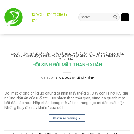
Skip
to
content
T2-T6(08h - 17h) T7-CN(08h -
17h)
BÁC SĨ THẨM MỸ LÊ VĂN VĨNH
,
BÁC SĨ THẪM MỸ LÊ VĂN VĨNH
,
LẤY MỠ BỌNG MẮT
,
NHÂN TƯỚNG HỌC
,
REVIEW THẨM MỸ MẮT
,
TẠO HÌNH MẮT HAI MÍ
,
THẨM MỸ
VÙNG MẮT
HỒI SINH ĐÔI MẮT THANH XUÂN
POSTED ON
21/03/2026
BY
LÊ VĂN VĨNH
Đôi mắt không chỉ giúp chúng ta nhìn thấy thế giới. Đây còn là nơi lưu giữ
những dấu ấn của tuổi trẻ. Tuy nhiên theo thời gian, vùng da quanh mắt
bắt đầu lão hóa. Nếp nhăn, bọng mỡ và tình trạng sụp mí dần xuất hiện.
Những thay đổi này khiến “cửa sổ […]
Continue reading
→