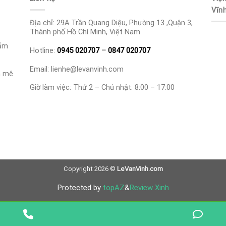
Vĩn
Địa chỉ: 29A Trần Quang Diệu, Phường 13 ,Quận 3,
Thành phố Hồ Chí Minh, Việt Nam
hẫm
Hotline:
0945 020707
–
0847 020707
Email: lienhe@levanvinh.com
n mê
Giờ làm việc: Thứ 2 – Chủ nhật: 8:00 – 17:00
Copyright 2026 ©
LeVanVinh.com
Protected by
topAZ
&
Review Xinh
Phone
Pho