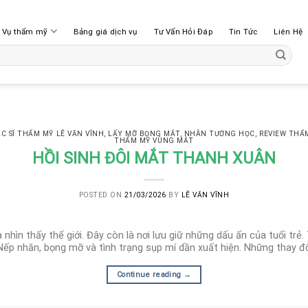
h Vụ thẩm mỹ
Bảng giá dịch vụ
Tư Vấn Hỏi Đáp
Tin Tức
Liên Hệ
C SĨ THẨM MỸ LÊ VĂN VĨNH
,
LẤY MỠ BỌNG MẮT
,
NHÂN TƯỚNG HỌC
,
REVIEW THẨ
THẨM MỸ VÙNG MẮT
HỒI SINH ĐÔI MẮT THANH XUÂN
POSTED ON
21/03/2026
BY
LÊ VĂN VĨNH
nhìn thấy thế giới. Đây còn là nơi lưu giữ những dấu ấn của tuổi trẻ.
ếp nhăn, bọng mỡ và tình trạng sụp mí dần xuất hiện. Những thay đổi
Continue reading
→