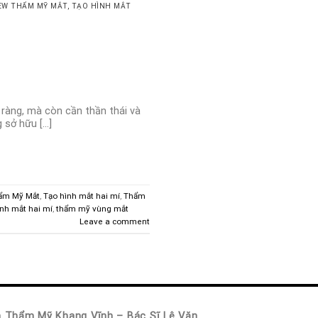
EW THẨM MỸ MẮT
,
TẠO HÌNH MẮT
 ràng, mà còn cần thần thái và
g sở hữu […]
ẩm Mỹ Mắt
,
Tạo hình mắt hai mí
,
Thẩm
ình mắt hai mí
,
thẩm mỹ vùng mắt
Leave a comment
n Thẩm Mỹ Khang Vĩnh – Bác Sĩ Lê Văn