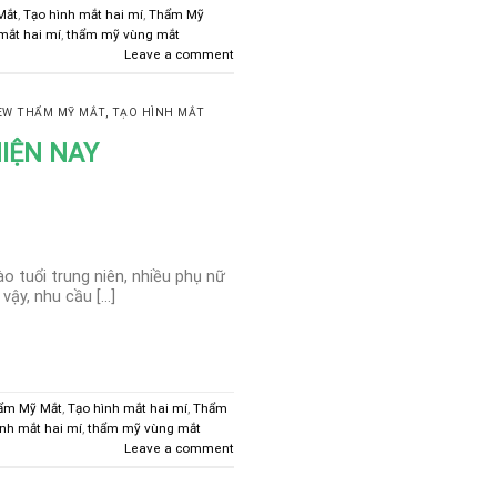
Mắt
,
Tạo hình mắt hai mí
,
Thẩm Mỹ
mắt hai mí
,
thẩm mỹ vùng mắt
Leave a comment
EW THẨM MỸ MẮT
,
TẠO HÌNH MẮT
IỆN NAY
o tuổi trung niên, nhiều phụ nữ
vậy, nhu cầu […]
ẩm Mỹ Mắt
,
Tạo hình mắt hai mí
,
Thẩm
ình mắt hai mí
,
thẩm mỹ vùng mắt
Leave a comment