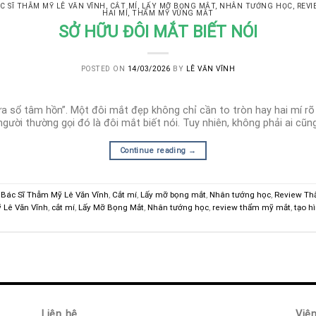
C SĨ THẪM MỸ LÊ VĂN VĨNH
,
CẮT MÍ
,
LẤY MỠ BỌNG MẮT
,
NHÂN TƯỚNG HỌC
,
REVI
HAI MÍ
,
THẨM MỸ VÙNG MẮT
SỞ HỮU ĐÔI MẮT BIẾT NÓI
POSTED ON
14/03/2026
BY
LÊ VĂN VĨNH
a sổ tâm hồn”. Một đôi mắt đẹp không chỉ cần to tròn hay hai mí rõ
 người thường gọi đó là đôi mắt biết nói. Tuy nhiên, không phải ai cũn
Continue reading
→
,
Bác Sĩ Thẫm Mỹ Lê Văn Vĩnh
,
Cắt mí
,
Lấy mỡ bọng mắt
,
Nhân tướng học
,
Review Th
 Lê Văn Vĩnh
,
cắt mí
,
Lấy Mỡ Bọng Mắt
,
Nhân tướng học
,
review thẩm mỹ mắt
,
tạo h
Liên hệ
Việ