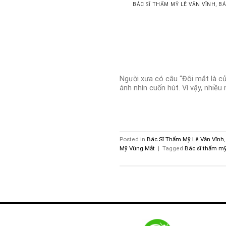
BÁC SĨ THẨM MỸ LÊ VĂN VĨNH
,
BÁ
Người xưa có câu “Đôi mắt là cử
ánh nhìn cuốn hút. Vì vậy, nhiều
Posted in
Bác Sĩ Thẩm Mỹ Lê Văn Vĩnh
Mỹ Vùng Mắt
|
Tagged
Bác sĩ thẩm mỹ