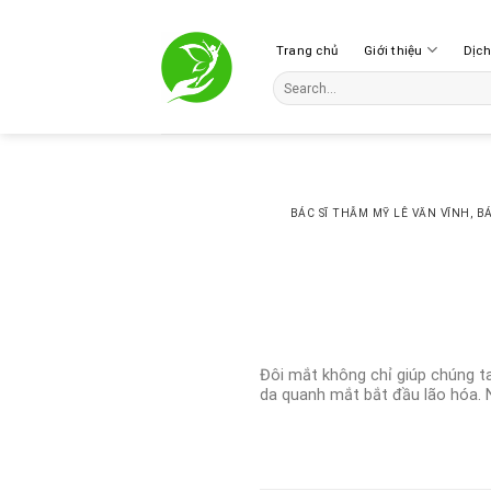
Skip
to
Trang chủ
Giới thiệu
Dịc
content
BÁC SĨ THẪM MỸ LÊ VĂN VĨNH
,
BÁ
Đôi mắt không chỉ giúp chúng ta 
da quanh mắt bắt đầu lão hóa. N