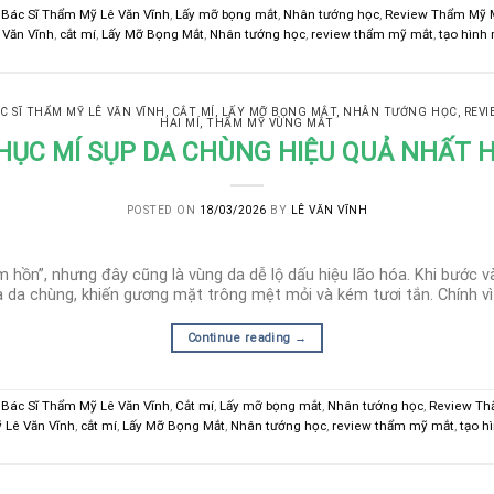
,
Bác Sĩ Thẩm Mỹ Lê Văn Vĩnh
,
Lấy mỡ bọng mắt
,
Nhân tướng học
,
Review Thẩm Mỹ 
 Văn Vĩnh
,
cắt mí
,
Lấy Mỡ Bọng Mắt
,
Nhân tướng học
,
review thẩm mỹ mắt
,
tạo hình 
C SĨ THẨM MỸ LÊ VĂN VĨNH
,
CẮT MÍ
,
LẤY MỠ BỌNG MẮT
,
NHÂN TƯỚNG HỌC
,
REVI
HAI MÍ
,
THẨM MỸ VÙNG MẮT
HỤC MÍ SỤP DA CHÙNG HIỆU QUẢ NHẤT H
POSTED ON
18/03/2026
BY
LÊ VĂN VĨNH
 hồn”, nhưng đây cũng là vùng da dễ lộ dấu hiệu lão hóa. Khi bước và
à da chùng, khiến gương mặt trông mệt mỏi và kém tươi tắn. Chính vì 
Continue reading
→
,
Bác Sĩ Thẩm Mỹ Lê Văn Vĩnh
,
Cắt mí
,
Lấy mỡ bọng mắt
,
Nhân tướng học
,
Review Th
 Lê Văn Vĩnh
,
cắt mí
,
Lấy Mỡ Bọng Mắt
,
Nhân tướng học
,
review thẩm mỹ mắt
,
tạo h