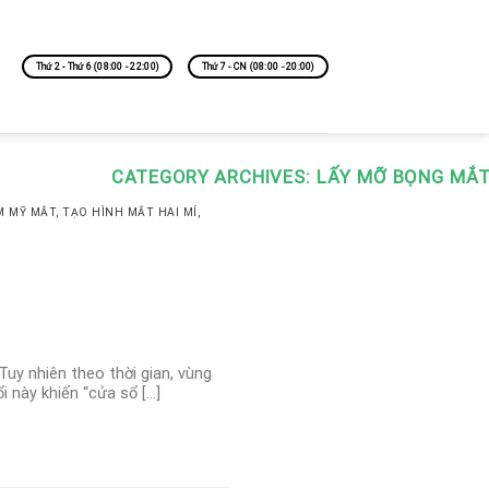
Thứ 2 - Thứ 6 (08:00 - 22:00)
Thứ 7 - CN (08:00 - 20:00)
CATEGORY ARCHIVES:
LẤY MỠ BỌNG MẮ
M MỸ MẮT
,
TẠO HÌNH MẮT HAI MÍ
,
 Tuy nhiên theo thời gian, vùng
 này khiến “cửa sổ […]