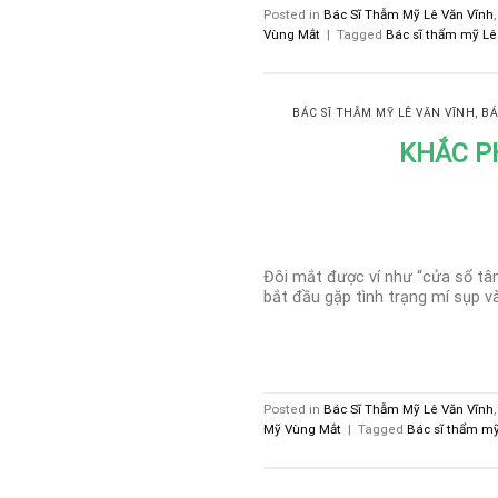
Posted in
Bác Sĩ Thẫm Mỹ Lê Văn Vĩnh
Vùng Mắt
|
Tagged
Bác sĩ thẩm mỹ Lê
BÁC SĨ THẪM MỸ LÊ VĂN VĨNH
,
BÁ
KHẮC P
Đôi mắt được ví như “cửa sổ tâm
bắt đầu gặp tình trạng mí sụp v
Posted in
Bác Sĩ Thẫm Mỹ Lê Văn Vĩnh
Mỹ Vùng Mắt
|
Tagged
Bác sĩ thẩm mỹ