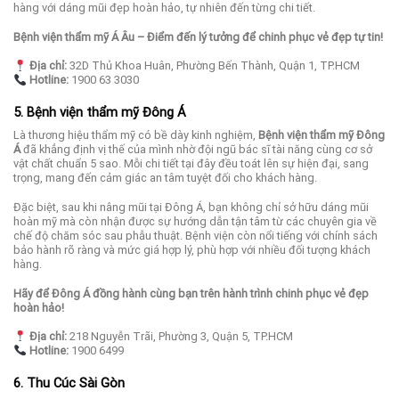
hàng với dáng mũi đẹp hoàn hảo, tự nhiên đến từng chi tiết.
Bệnh viện thẩm mỹ Á Âu – Điểm đến lý tưởng để chinh phục vẻ đẹp tự tin!
Địa chỉ:
32D Thủ Khoa Huân, Phường Bến Thành, Quận 1, TP.HCM
Hotline:
1900 63 3030
5. Bệnh viện thẩm mỹ Đông Á
Là thương hiệu thẩm mỹ có bề dày kinh nghiệm,
Bệnh viện thẩm mỹ Đông
Á
đã khẳng định vị thế của mình nhờ đội ngũ bác sĩ tài năng cùng cơ sở
vật chất chuẩn 5 sao. Mỗi chi tiết tại đây đều toát lên sự hiện đại, sang
trọng, mang đến cảm giác an tâm tuyệt đối cho khách hàng.
Đặc biệt, sau khi nâng mũi tại Đông Á, bạn không chỉ sở hữu dáng mũi
hoàn mỹ mà còn nhận được sự hướng dẫn tận tâm từ các chuyên gia về
chế độ chăm sóc sau phẫu thuật. Bệnh viện còn nổi tiếng với chính sách
bảo hành rõ ràng và mức giá hợp lý, phù hợp với nhiều đối tượng khách
hàng.
Hãy để Đông Á đồng hành cùng bạn trên hành trình chinh phục vẻ đẹp
hoàn hảo!
Địa chỉ:
218 Nguyễn Trãi, Phường 3, Quận 5, TP.HCM
Hotline:
1900 6499
6. Thu Cúc Sài Gòn