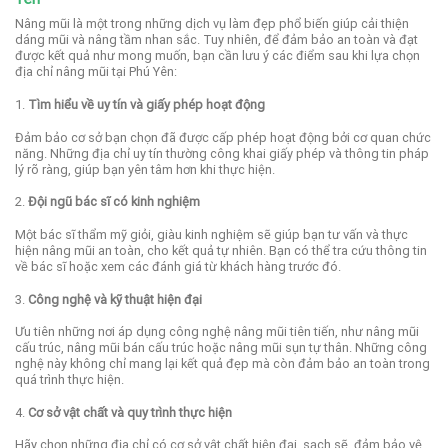
Nâng mũi là một trong những dịch vụ làm đẹp phổ biến giúp cải thiện
dáng mũi và nâng tầm nhan sắc. Tuy nhiên, để đảm bảo an toàn và đạt
được kết quả như mong muốn, bạn cần lưu ý các điểm sau khi lựa chọn
địa chỉ nâng mũi tại Phú Yên:
1.
Tìm hiểu về uy tín và giấy phép hoạt động
Đảm bảo cơ sở bạn chọn đã được cấp phép hoạt động bởi cơ quan chức
năng. Những địa chỉ uy tín thường công khai giấy phép và thông tin pháp
lý rõ ràng, giúp bạn yên tâm hơn khi thực hiện.
2.
Đội ngũ bác sĩ có kinh nghiệm
Một bác sĩ thẩm mỹ giỏi, giàu kinh nghiệm sẽ giúp bạn tư vấn và thực
hiện nâng mũi an toàn, cho kết quả tự nhiên. Bạn có thể tra cứu thông tin
về bác sĩ hoặc xem các đánh giá từ khách hàng trước đó.
3.
Công nghệ và kỹ thuật hiện đại
Ưu tiên những nơi áp dụng công nghệ nâng mũi tiên tiến, như nâng mũi
cấu trúc, nâng mũi bán cấu trúc hoặc nâng mũi sụn tự thân. Những công
nghệ này không chỉ mang lại kết quả đẹp mà còn đảm bảo an toàn trong
quá trình thực hiện.
4.
Cơ sở vật chất và quy trình thực hiện
Hãy chọn những địa chỉ có cơ sở vật chất hiện đại, sạch sẽ, đảm bảo vệ