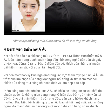
Tấm là địa chỉ nâng mũi được nhiều tín đồ làm đẹp ưa chuộng
4. Bệnh viện thẩm mỹ Á Âu
Khi nói đến các địa chỉ nâng mũi uy tín tại TP.HCM,
Bệnh viện thẩm mỹ Á
Âu
luôn nằm trong danh sách hàng đầu nhờ công nghệ tiên tiến và giấy
phép hoạt động rõ ràng. Đây là điểm đến yêu thích của những ai muốn
cải thiện nhan sắc với sự an tâm tuyệt đối.
Với hơn một thập kỷ kinh nghiệm trong lĩnh vực thẩm mỹ tạo hình, Á Âu đã
trở thành lựa chọn của hàng loạt người nổi tiếng khi tìm kiếm một nơi
chỉnh sửa dáng mũi cũng như các dịch vụ làm đẹp cao cấp.
Điểm sáng tạo nên sức hút của Á Âu chính là hệ thống cơ sở vật chất đạt
chuẩn quốc tế, không gian sang trọng và hiện đại. Đội ngũ nhân viên tại
đây không chỉ thân thiện mà còn chu đáo, sẵn sàng hỗ trợ khách hàng
mọi lúc. Đặc biệt, bệnh viện quy tụ nhiều bác sĩ thẩm mỹ xuất sắc, những
người đã mang đến sự hài lòng vượt mong đợi cho hàng ngàn khách