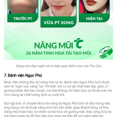
Dáng mũi đẹp tuyệt vời từ hiệu quả chỉnh sửa của Thu Cúc
7. Bệnh viện Ngọc Phú
Nhắc đến những địa chỉ nâng mũi uy tín, Bệnh viện Ngọc Phú luôn được
xem là “ngôi sao sáng” tại TP.HCM. Với cơ sở vật chất hiện đại, gồm 21
giường bệnh đạt tiêu chuẩn, nơi đây không chỉ đảm bảo sự thoải mái mà
còn mang lại chất lượng dịch vụ vượt trội.
Đội ngũ bác sĩ chuyên khoa tài năng tại Ngọc Phú luôn đi đầu trong việc
ứng dụng các kỹ thuật nâng mũi tiên tiến nhất, giúp khách hàng sở hữu
dáng mũi hoàn hảo, tự nhiên và hài hòa với gương mặt. Đây cũng là lý do
mà hàng ngàn tín đồ làm đẹp lựa chọn nơi đây để gửi gắm niềm tin.