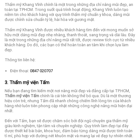
Thẩm mỹ Khang Vĩnh chính là một trong những địa chỉ nâng mũi đẹp, an
toàn tại TPHCM. Trong suốt quá trình hoạt động, Khang Vĩnh luôn tạo
niềm tin cho khách hàng với quy trình thẩm mỹ chuẩn y khoa, dáng mũi
được chỉnh sửa chuẩn tỷ lệ, hài hòa với gương mặt.
Thẩm mỹ Khang Vĩnh được nhiều khách hàng tìm đến với mong muốn sở
hữu một dáng mũi đẹp nhẹ nhàng, thanh thoát, sang trọng và dài lâu. Đây
là một trong những địa chỉ nâng mũi rất tốt, được review tích cực từ nhiều
khách hàng. Do đó, các bạn có thể hoàn toàn an tâm khi chọn lựa làm
đẹp.
Thông tin liên hệ:
Điện thoại:
0847 020707
3. Thẩm mỹ viện Tấm
Nếu bạn đang tìm kiếm một nơi nâng mũi đẹp và đẳng cấp tại TP.HCM,
Thẩm mỹ viện Tấm
chính là cái tên không thể bỏ qua. Dù là một thương
hiệu còn trẻ, nhưng Tấm đã nhanh chóng chiếm lĩnh lòng tin của khách
hàng nhờ luôn tiên phong cập nhật những công nghệ nâng mũi hiện đại
nhất.
Đến với Tấm, bạn sẽ được chăm sóc bởi đội ngũ chuyên gia thẩm mỹ
giàu kinh nghiệm, tận tâm và chuyên nghiệp. Quy trình làm đẹp tại đây
được thiết kế bài bản, khoa học, đảm bảo từng dáng mũi được tính toán
tỉ mỉ, phù hợp với đường nét khuôn mặt và mang lại vẻ đẹp tự nhiên nhất.