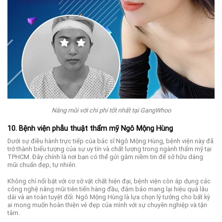
Nâng mũi với chi phí tốt nhất tại GangWhoo
10. Bệnh viện phẫu thuật thẩm mỹ Ngô Mộng Hùng
Dưới sự điều hành trực tiếp của bác sĩ Ngô Mộng Hùng, bệnh viện này đã
trở thành biểu tượng của sự uy tín và chất lượng trong ngành thẩm mỹ tại
TPHCM. Đây chính là nơi bạn có thể gửi gắm niềm tin để sở hữu dáng
mũi chuẩn đẹp, tự nhiên.
Không chỉ nổi bật với cơ sở vật chất hiện đại, bệnh viện còn áp dụng các
công nghệ nâng mũi tiên tiến hàng đầu, đảm bảo mang lại hiệu quả lâu
dài và an toàn tuyệt đối. Ngô Mộng Hùng là lựa chọn lý tưởng cho bất kỳ
ai mong muốn hoàn thiện vẻ đẹp của mình với sự chuyên nghiệp và tận
tâm.