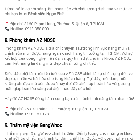
Đừng bỏ lỡ cơ hội nâng tầm nhan sắc với chất lượng đỉnh cao và mức chi
phí hợp lý tại
Bệnh viện Ngọc Phú
!
Địa chỉ:
316C Phạm Hùng, Phường 5, Quận 8, TP.HCM
Hotline:
0913 358 800
8. Phòng khám AZ NOSE
Phòng khám AZ NOSE là địa chỉ chuyên sâu trong lĩnh vực nâng mũi và
chỉnh sửa mũi, được hàng ngàn khách hàng tin tưởng tại TP.HCM. Với sự
kết hợp của công nghệ hiện đại và quy trình đạt chuẩn y khoa, AZ NOSE
cam kết mang lại dáng mũi đẹp chuẩn từng chi tiết.
Điều đặc biệt làm nên tên tuổi của AZ NOSE chính là sự chú trọng đến vẻ
đẹp tự nhiên và hài hòa cho từng khách hàng. Tại đây, mỗi dáng mũi
không chỉ đẹp mà còn được “may đo” để phù hợp hoàn hảo với gương
mặt, giúp bạn tỏa sáng với diện mạo đầy sức hút.
Hãy để AZ NOSE đồng hành cùng bạn trên hành trình nâng tầm nhan sắc!
Địa chỉ:
263 Ba tháng Hai, Phường 10, Quận 10, TP.HCM
Hotline:
0903 167 178
9. Thẩm mỹ viện GangWhoo
Thẩm mỹ viện GangWhoo chính là điểm đến lý tưởng cho những ai khao
khát sở hữu chiếc mũi thanh tú, đậm chất Hàn Quốc. Với công nghệ và kỹ