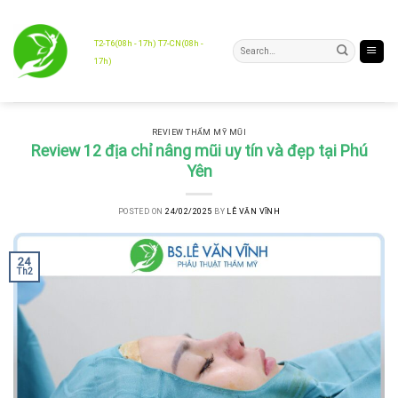
Skip
to
content
T2-T6(08h - 17h) T7-CN(08h -
17h)
REVIEW THẨM MỸ MŨI
Review 12 địa chỉ nâng mũi uy tín và đẹp tại Phú
Yên
POSTED ON
24/02/2025
BY
LÊ VĂN VĨNH
24
Th2