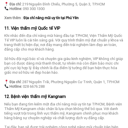
Địa chỉ:
219 Nguyễn Đình Chiểu, Phường 5, Quận 3, TP.HCM
Hotline:
093 300 1300
Xem thêm :
Địa chỉ nâng mũi uy tín tại Phú Yên
11. Viện thẩm mỹ Quốc tế VIP
Khi nhắc đến địa chỉ nâng mũi hàng đầu tại TPHCM, Viện Thẩm Mỹ Quốc
Tế VIP luôn là cái tên sáng giá. Với quy trình thẩm mỹ đạt chuẩn y khoa và
trang thiết bị hiện đại, nơi đây mang đến trải nghiệm làm đẹp an toàn,
đẳng cấp cho mọi khách hàng.
Sở hữu đội ngũ bác sĩ và chuyên gia giàu kinh nghiệm, VIP không chỉ giúp
bạn có được dáng mũi thanh thoát, tự nhiên mà còn đảm bảo mức chi
phí cực kỳ hợp lý. Đây chính là địa điểm lý tưởng để bạn hiện thực hóa
giấc mơ sở hữu vẻ đẹp hoàn hảo.
Địa chỉ:
287 Nguyễn Trãi, Phường Nguyễn Cư Trinh, Quận 1, TP.HCM
Hotline:
028 6676 288
12. Bệnh viện thẩm mỹ Kangnam
Nếu bạn đang tìm kiếm một địa chỉ nâng mũi uy tín tại TPHCM, Bệnh viện
Thẩm Mỹ Kangnam chắc chắn là lựa chọn không thể bỏ qua. Với danh
tiếng vượt trội trong lĩnh vực thẩm mỹ, Kangnam chinh phục mọi khách
hàng bằng sự chuyên nghiệp và chất lượng dịch vụ đẳng cấp.
Tại đây, bạn sẽ được trải nghiệm công nghệ nâng mũi chuẩn Hàn hiện