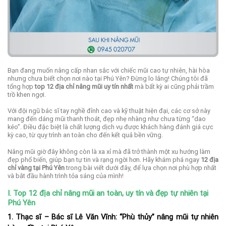
Bạn đang muốn nâng cấp nhan sắc với chiếc mũi cao tự nhiên, hài hòa
nhưng chưa biết chọn nơi nào tại Phú Yên? Đừng lo lắng! Chúng tôi đã
tổng hợp
top 12 địa chỉ nâng mũi uy tín nhất
mà bất kỳ ai cũng phải trầm
trồ khen ngợi.
Với đội ngũ bác sĩ tay nghề đỉnh cao và kỹ thuật hiện đại, các cơ sở này
mang đến dáng mũi thanh thoát, đẹp nhẹ nhàng như chưa từng “dao
kéo”. Điều đặc biệt là chất lượng dịch vụ được khách hàng đánh giá cực
kỳ cao, từ quy trình an toàn cho đến kết quả bền vững.
Nâng mũi giờ đây không còn là xa xỉ mà đã trở thành một xu hướng làm
đẹp phổ biến, giúp bạn tự tin và rạng ngời hơn. Hãy khám phá ngay
12 địa
chỉ vàng tại Phú Yên
trong bài viết dưới đây, để lựa chọn nơi phù hợp nhất
và bắt đầu hành trình tỏa sáng của mình!
I. Top 12 địa chỉ nâng mũi an toàn, uy tín và đẹp tự nhiên tại
Phú Yên
1. Thạc sĩ – Bác sĩ Lê Văn Vĩnh: “Phù thủy” nâng mũi tự nhiên