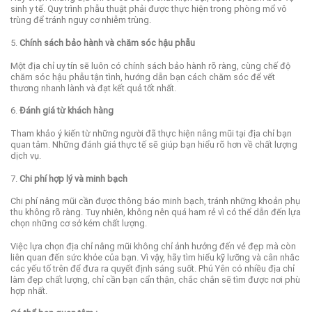
sinh y tế. Quy trình phẫu thuật phải được thực hiện trong phòng mổ vô
trùng để tránh nguy cơ nhiễm trùng.
5.
Chính sách bảo hành và chăm sóc hậu phẫu
Một địa chỉ uy tín sẽ luôn có chính sách bảo hành rõ ràng, cùng chế độ
chăm sóc hậu phẫu tận tình, hướng dẫn bạn cách chăm sóc để vết
thương nhanh lành và đạt kết quả tốt nhất.
6.
Đánh giá từ khách hàng
Tham khảo ý kiến từ những người đã thực hiện nâng mũi tại địa chỉ bạn
quan tâm. Những đánh giá thực tế sẽ giúp bạn hiểu rõ hơn về chất lượng
dịch vụ.
7.
Chi phí hợp lý và minh bạch
Chi phí nâng mũi cần được thông báo minh bạch, tránh những khoản phụ
thu không rõ ràng. Tuy nhiên, không nên quá ham rẻ vì có thể dẫn đến lựa
chọn những cơ sở kém chất lượng.
Việc lựa chọn địa chỉ nâng mũi không chỉ ảnh hưởng đến vẻ đẹp mà còn
liên quan đến sức khỏe của bạn. Vì vậy, hãy tìm hiểu kỹ lưỡng và cân nhắc
các yếu tố trên để đưa ra quyết định sáng suốt. Phú Yên có nhiều địa chỉ
làm đẹp chất lượng, chỉ cần bạn cẩn thận, chắc chắn sẽ tìm được nơi phù
hợp nhất.