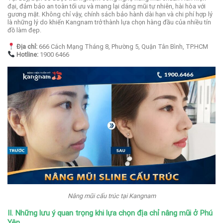
đại, đảm bảo an toàn tối ưu và mang lại dáng mũi tự nhiên, hài hòa với
gương mặt. Không chỉ vậy, chính sách bảo hành dài hạn và chi phí hợp lý
là những lý do khiến Kangnam trở thành lựa chọn hàng đầu của nhiều tín
đồ làm đẹp.
Địa chỉ:
666 Cách Mạng Tháng 8, Phường 5, Quận Tân Bình, TP.HCM
Hotline:
1900 6466
Nâng mũi cấu trúc tại Kangnam
II.
Những lưu ý quan trọng khi lựa chọn địa chỉ nâng mũi ở Phú
Yên