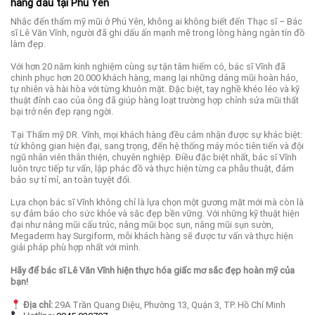
hàng đầu tại Phú Yên
Nhắc đến thẩm mỹ mũi ở Phú Yên, không ai không biết đến Thạc sĩ – Bác
sĩ Lê Văn Vĩnh, người đã ghi dấu ấn mạnh mẽ trong lòng hàng ngàn tín đồ
làm đẹp.
Với hơn 20 năm kinh nghiệm cùng sự tận tâm hiếm có, bác sĩ Vĩnh đã
chinh phục hơn 20.000 khách hàng, mang lại những dáng mũi hoàn hảo,
tự nhiên và hài hòa với từng khuôn mặt. Đặc biệt, tay nghề khéo léo và kỹ
thuật đỉnh cao của ông đã giúp hàng loạt trường hợp chỉnh sửa mũi thất
bại trở nên đẹp rạng ngời.
Tại Thẩm mỹ DR. Vĩnh, mọi khách hàng đều cảm nhận được sự khác biệt:
từ không gian hiện đại, sang trọng, đến hệ thống máy móc tiên tiến và đội
ngũ nhân viên thân thiện, chuyên nghiệp. Điều đặc biệt nhất, bác sĩ Vĩnh
luôn trực tiếp tư vấn, lập phác đồ và thực hiện từng ca phẫu thuật, đảm
bảo sự tỉ mỉ, an toàn tuyệt đối.
Lựa chọn bác sĩ Vĩnh không chỉ là lựa chọn một gương mặt mới mà còn là
sự đảm bảo cho sức khỏe và sắc đẹp bền vững. Với những kỹ thuật hiện
đại như nâng mũi cấu trúc, nâng mũi bọc sụn, nâng mũi sụn sườn,
Megaderm hay Surgiform, mỗi khách hàng sẽ được tư vấn và thực hiện
giải pháp phù hợp nhất với mình.
Hãy để bác sĩ Lê Văn Vĩnh hiện thực hóa giấc mơ sắc đẹp hoàn mỹ của
bạn!
Địa chỉ:
29A Trần Quang Diệu, Phường 13, Quận 3, TP. Hồ Chí Minh