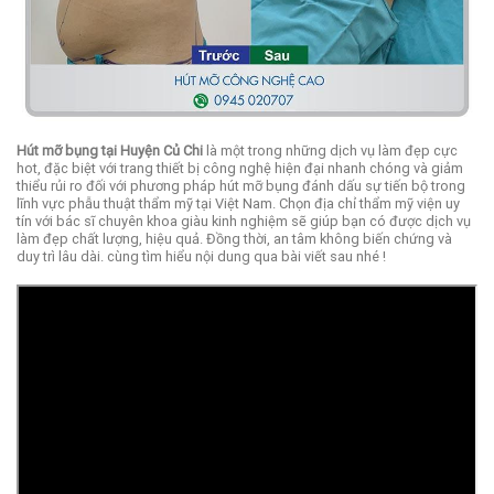
Hút mỡ bụng tại Huyện Củ Chi
là một trong những dịch vụ làm đẹp cực
hot, đặc biệt với trang thiết bị công nghệ hiện đại nhanh chóng và giảm
thiểu rủi ro đối với phương pháp hút mỡ bụng đánh dấu sự tiến bộ trong
lĩnh vực phẫu thuật thẩm mỹ tại Việt Nam.
Chọn địa chỉ thẩm mỹ viện uy
tín với bác sĩ chuyên khoa giàu kinh nghiệm sẽ giúp bạn có được dịch vụ
làm đẹp chất lượng, hiệu quả. Đồng thời, an tâm không biến chứng và
duy trì lâu dài. cùng tìm hiểu nội dung qua bài viết sau nhé !