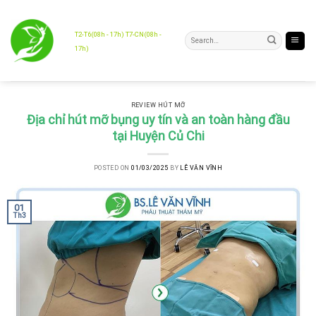
Skip
to
content
T2-T6(08h - 17h) T7-CN(08h -
17h)
REVIEW HÚT MỠ
Địa chỉ hút mỡ bụng uy tín và an toàn hàng đầu
tại Huyện Củ Chi
POSTED ON
01/03/2025
BY
LÊ VĂN VĨNH
01
Th3