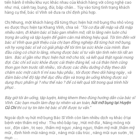
tiến hành ở nhiều khu vực khác nhau của khách hàng với công nghệ cao
như: má, cánh tay, bụng, đùi, bắp chân… Tùy vào từng tình trạng khách
hàng cụ thể, bác sĩ Vĩnh sẽ đưa ra chỉ định phù hợp.
Chị Nhung, một khách hàng đã từng thực hiện hút mỡ bụng thu nhỏ vòng
eo được thực hiện tại Khang Vĩnh, chia sẻ:
“Tôi cơ địa dễ mập và đã mập
nhiều năm, đi khám bác sĩ bảo gan nhiễm mỡ, rất lo lắng nên luôn chú
trọng ăn uống và tập luyện để giảm cân mà không hiệu quả.
Tôi tìm đến với
bác sĩ Vĩnh qua giới thiệu của chị bạn đồng nghiệp đã từng hút mỡ bụng,
với hy vọng bác sĩ sẽ có giải pháp để tôi tìm lại sức khỏe của mình.
Ban
đầu cũng có chút lo lắng, nhưng được bác sĩ tư vấn tận tình nên tôi rất an
tâm.
Bác sĩ gần như thực hiện hút mỡ cho tôi, và kết quả thật ngoài mong
đợi. Các chỉ số sức khỏe được cải thiện đáng kể, và cả thân hình cũng
thon gọn hơn trước rất nhiều , tôi được các điều dưỡng ở đây theo dỏi
chăm sóc một cách tỉ mỉ sau hậu phẫu , tôi được theo dỏi hàng ngày , và
đảm bảo chế độ tập thể dục đều đặn và trong ăn uống không được sử
dụng thực phẩm gì ? như thế nào ? để có kết quả tốt trong quá trình hồi
phục .
Bây giờ tôi ăn uống, tập luyện, kiêng khem theo đúng hướng dẫn của bác sĩ
Vĩnh. Các bạn muốn làm đẹp tự nhiên và an toàn,
hút mỡ bụng tại Huyện
Củ Chi
thì cứ tự tin liên hệ bác sĩ để được tư vấn.”
Ngoài dịch vụ hút mỡ bụng Bác Sĩ Vĩnh còn làm nhiều dịch vụ khác ở tại
bệnh viện thẩm mỹ như : Thu nhỏ bắp tay , Hút mỡ đùi , Nâng mông nội
soi , độn cằm , trị sẹo , thẩm mỹ ngực ,nâng ngực, thẩm mỹ mắt ,thẩm mỹ
mũi , định hình mũi nâng mũi , nâng mũi cấu trúc , nâng mũi sụn sườn , trị
mụn …..