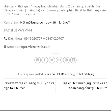
Hiện tại vì thời gian 1 ngày bác chỉ nhận đúng 2 ca nên quý bệnh nhân
đăng ký tư vấn ( miễn phí) và có mong muốn phẫu thuật tại thẫm mỹ viện
trước 1 tuần xin cảm ơn !
Xem thêm :
Hút mỡ bụng có nguy hiểm không?
BÁC SĨ LÊ VĂN VĨNH
Điện thoại: 0945 020707 – 0847 020707
🖥 Website:
https://levanvinh.com
This entry was posted in
Review Hút Mỡ
and tagged
hút mỡ bụng
.
Review 12 địa chỉ nâng mũi uy tín và
Địa chỉ hút mỡ bụng uy tín và an
đẹp tại Phú Yên
toàn hàng đầu tại Thủ Đức