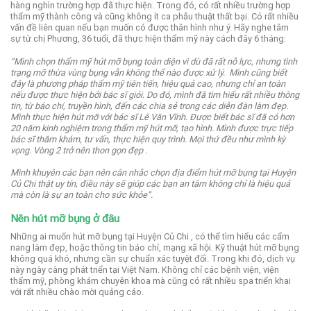
hàng nghìn trường hợp đã thực hiện.
Trong đó, có rất nhiều trường hợp
thẩm mỹ thành công và cũng không ít ca phẫu thuật thất bại.
Có rất nhiều
vấn đề liên quan nếu bạn muốn có được thân hình như ý. Hãy nghe tâm
sự từ chị Phương, 36 tuổi, đã thực hiện thẩm mỹ này cách đây 6 tháng:
“Mình chọn thẩm mỹ hút mỡ bụng toàn diện vì dù đã rất nỗ lực, nhưng tình
trạng mỡ thừa vùng bụng vẫn không thể nào được xử lý.
Mình cũng biết
đây là phương pháp thẩm mỹ tiên tiến, hiệu quả cao, nhưng chỉ an toàn
nếu được thực hiện bởi bác sĩ giỏi.
Do đó, mình đã tìm hiểu rất nhiều thông
tin, từ báo chí, truyền hình, đến các chia sẻ trong các diễn đàn làm đẹp.
Mình thực hiện hút mỡ với bác sĩ Lê Văn Vĩnh. Được biết bác sĩ đã có hơn
20 năm kinh nghiệm trong thẩm mỹ hút mỡ, tạo hình.
Mình được trực tiếp
bác sĩ thăm khám, tư vấn, thực hiện quy trình. Mọi thứ đều như mình kỳ
vọng. Vòng 2 trở nên thon gọn đẹp .
Mình khuyên các bạn nên cân nhắc chọn địa điểm hút mỡ bụng tại Huyện
Củ Chi thật uy tín, điều này sẽ giúp các bạn an tâm không chỉ là hiệu quả
mà còn là sự an toàn cho sức khỏe”.
Nên hút mỡ bụng ở đâu
Những ai muốn hút mỡ bụng tại Huyện Củ Chi , có thể tìm hiểu các cẩm
nang làm đẹp, hoặc thông tin báo chí, mạng xã hội.
Kỹ thuật hút mỡ bụng
không quá khó, nhưng cần sự chuẩn xác tuyệt đối.
Trong khi đó, dịch vụ
này ngày càng phát triển tại Việt Nam. Không chỉ các bệnh viện, viện
thẩm mỹ, phòng khám chuyên khoa mà cũng có rất nhiều spa triển khai
với rất nhiều chào mời quảng cáo.