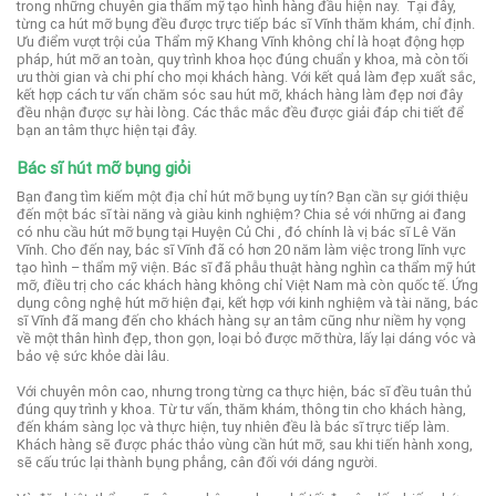
trong những chuyên gia thẩm mỹ tạo hình hàng đầu hiện nay.
Tại đây,
từng ca hút mỡ bụng đều được trực tiếp bác sĩ Vĩnh thăm khám, chỉ định.
Ưu điểm vượt trội của Thẩm mỹ Khang Vĩnh không chỉ là hoạt động hợp
pháp, hút mỡ an toàn, quy trình khoa học đúng chuẩn y khoa, mà còn tối
ưu thời gian và chi phí cho mọi khách hàng.
Với kết quả làm đẹp xuất sắc,
kết hợp cách tư vấn chăm sóc sau hút mỡ, khách hàng làm đẹp nơi đây
đều nhận được sự hài lòng. Các thắc mắc đều được giải đáp chi tiết để
bạn an tâm thực hiện tại đây.
Bác sĩ hút mỡ bụng giỏi
Bạn đang tìm kiếm một địa chỉ hút mỡ bụng uy tín? Bạn cần sự giới thiệu
đến một bác sĩ tài năng và giàu kinh nghiệm? Chia sẻ với những ai đang
có nhu cầu hút mỡ bụng tại Huyện Củ Chi , đó chính là vị bác sĩ Lê Văn
Vĩnh.
Cho đến nay, bác sĩ Vĩnh đã có hơn 20 năm làm việc trong lĩnh vực
tạo hình – thẩm mỹ viện. Bác sĩ đã phẫu thuật hàng nghìn ca thẩm mỹ hút
mỡ, điều trị cho các khách hàng không chỉ Việt Nam mà còn quốc tế.
Ứng
dụng công nghệ hút mỡ hiện đại, kết hợp với kinh nghiệm và tài năng, bác
sĩ Vĩnh đã mang đến cho khách hàng sự an tâm cũng như niềm hy vọng
về một thân hình đẹp, thon gọn, loại bỏ được mỡ thừa, lấy lại dáng vóc và
bảo vệ sức khỏe dài lâu.
Với chuyên môn cao, nhưng trong từng ca thực hiện, bác sĩ đều tuân thủ
đúng quy trình y khoa. Từ tư vấn, thăm khám, thông tin cho khách hàng,
đến khám sàng lọc và thực hiện, tuy nhiên đều là bác sĩ trực tiếp làm.
Khách hàng sẽ được phác thảo vùng cần hút mỡ, sau khi tiến hành xong,
sẽ cấu trúc lại thành bụng phẳng, cân đối với dáng người.