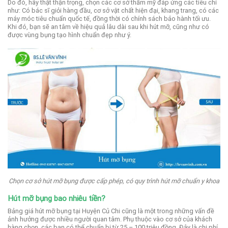
Do đó, hãy thật thận trọng, chọn các cơ sở thẩm mỹ đáp ứng các tiêu chí
như: Có bác sĩ giỏi hàng đầu, cơ sở vật chất hiện đại, khang trang, có các
máy móc tiêu chuẩn quốc tế, đồng thời có chính sách bảo hành tối ưu.
Khi đó, bạn sẽ an tâm về hiệu quả lâu dài sau khi hút mỡ, cũng như có
được vùng bụng tạo hình chuẩn đẹp như ý.
Chọn cơ sở hút mỡ bụng được cấp phép, có quy trình hút mỡ chuẩn y khoa
Hút mỡ bụng bao nhiêu tiền?
Bảng giá hút mỡ bụng tại Huyện Củ Chi cũng là một trong những vấn đề
ảnh hưởng được nhiều người quan tâm.
Phụ thuộc vào cơ sở của khách
hàng chọn, các bạn có thể chuẩn bị từ 25 – 100 triệu đồng. Đây là chi phí