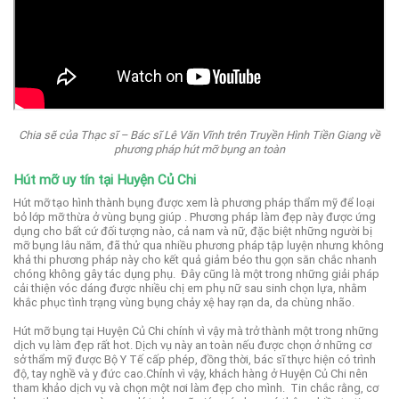
Chia sẽ của Thạc sĩ – Bác sĩ Lê Văn Vĩnh trên Truyền Hình Tiền Giang về
phương pháp hút mỡ bụng an toàn
Hút mỡ uy tín tại Huyện Củ Chi
Hút mỡ tạo hình thành bụng được xem là phương pháp thẩm mỹ để loại
bỏ lớp mỡ thừa ở vùng bụng giúp .
Phương pháp làm đẹp này được ứng
dụng cho bất cứ đối tượng nào, cả nam và nữ, đặc biệt những người bị
mỡ bụng lâu năm, đã thử qua nhiều phương pháp tập luyện nhưng không
khả thi phương pháp này cho kết quả giảm béo thu gọn săn chắc nhanh
chóng không gây tác dụng phụ.
Đây cũng là một trong những giải pháp
cải thiện vóc dáng được nhiều chị em phụ nữ sau sinh chọn lựa, nhằm
khắc phục tình trạng vùng bụng chảy xệ hay rạn da, da chùng nhão.
Hút mỡ bụng tại Huyện Củ Chi chính vì vậy mà trở thành một trong những
dịch vụ làm đẹp rất hot. Dịch vụ này an toàn nếu được chọn ở những cơ
sở thẩm mỹ được Bộ Y Tế cấp phép, đồng thời, bác sĩ thực hiện có trình
độ, tay nghề và y đức cao.
Chính vì vậy, khách hàng ở Huyện Củ Chi nên
tham khảo dịch vụ và chọn một nơi làm đẹp cho mình.
Tin chắc rằng, cơ