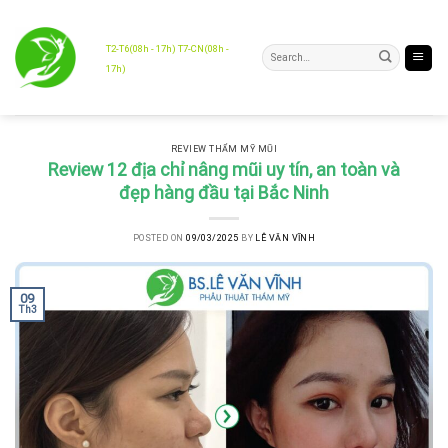
Skip
to
content
T2-T6(08h - 17h) T7-CN(08h -
17h)
REVIEW THẨM MỸ MŨI
Review 12 địa chỉ nâng mũi uy tín, an toàn và
đẹp hàng đầu tại Bắc Ninh
POSTED ON
09/03/2025
BY
LÊ VĂN VĨNH
09
Th3