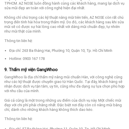
TPHCM. AZ NOSE luôn đồng hành cùng các khách hàng, mang lại dịch vụ
sửa mũi đẹp an toàn với công nghệ hiện đại nhất.
Không chỉ chú trọng các kỹ thuật nâng mũi tiên tiến, AZ NOSE còn rất chú
trọng đến tính hài hòa trong thẩm mỹ. Do đó, các khách hàng sau khi sửa
mũi sẽ có được sự hài lòng cao nhất với dáng mũi chuẩn đẹp, tự nhiên
như mũi thật của mình.
Thông tin liên hệ:
Địa chỉ: 263 Ba tháng Hai, Phường 10, Quận 10, Tp. Hồ Chí Minh
Hotline: 0903 167 178
9. Thẩm mỹ viện GangWhoo
GangWhoo là địa chỉ thẩm mỹ nâng mũi chuẩn Hàn, với công nghệ cũng
như các kỹ thuật được chuyển giao từ Hàn Quốc. Tại đây, khách hàng sẽ
nhận được dịch vụ tận tâm, uy tín, cũng như đa dạng sự lựa chọn phù hợp
với nhu cầu của mình.
Giá cả cũng là một trong những ưu điểm của dịch vụ này. Một chiếc mũi
đẹp với chi phí phải chăng nhất. Đặc biệt nơi đây còn có nâng mũi bằng
chỉ, dành cho những khách hàng không thích dao kéo.
Thông tin liên hệ:
Địa chỉ: 57 Ba tháng Hai, Phường 11, Quận 10, Tp. Hồ Chí Minh