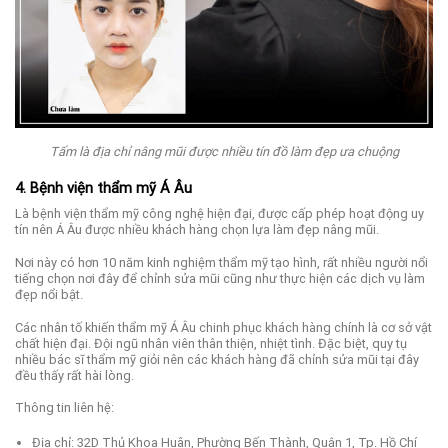
Tấm là địa chỉ nâng mũi được nhiều tín đồ làm đẹp ưa chuộng
4. Bệnh viện thẩm mỹ Á Âu
Là bệnh viện thẩm mỹ công nghệ hiện đại, được cấp phép hoạt động uy
tín nên Á Âu được nhiều khách hàng chọn lựa làm đẹp nâng mũi.
Nơi này có hơn 10 năm kinh nghiệm thẩm mỹ tạo hình, rất nhiều người nổi
tiếng chọn nơi đây để chỉnh sửa mũi cũng như thực hiện các dịch vụ làm
đẹp nổi bật.
Các nhân tố khiến thẩm mỹ Á Âu chinh phục khách hàng chính là cơ sở vật
chất hiện đại. Đội ngũ nhân viên thân thiện, nhiệt tình. Đặc biệt, quy tụ
nhiều bác sĩ thẩm mỹ giỏi nên các khách hàng đã chỉnh sửa mũi tại đây
đều thấy rất hài lòng.
Thông tin liên hệ:
Địa chỉ: 32D Thủ Khoa Huân, Phường Bến Thành, Quận 1, Tp. Hồ Chí