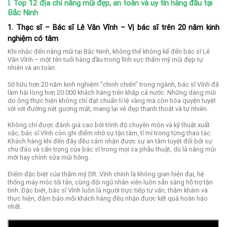
I. Top 12 địa chỉ nâng mũi đẹp, an toàn và uy tín hàng đầu tại
Bắc Ninh
1. Thạc sĩ – Bác sĩ Lê Văn Vĩnh – Vị bác sĩ trên 20 năm kinh
nghiệm có tâm
Khi nhắc đến nâng mũi tại Bắc Ninh, không thể không kể đến bác sĩ Lê
Văn Vĩnh – một tên tuổi hàng đầu trong lĩnh vực thẩm mỹ mũi đẹp tự
nhiên và an toàn.
Sở hữu hơn 20 năm kinh nghiệm “chinh chiến” trong ngành, bác sĩ Vĩnh đã
làm hài lòng hơn 20.000 khách hàng trên khắp cả nước. Những dáng mũi
do ông thực hiện không chỉ đạt chuẩn tỉ lệ vàng mà còn hòa quyện tuyệt
vời với đường nét gương mặt, mang lại vẻ đẹp thanh thoát và tự nhiên.
Không chỉ được đánh giá cao bởi trình độ chuyên môn và kỹ thuật xuất
sắc, bác sĩ Vĩnh còn ghi điểm nhờ sự tận tâm, tỉ mỉ trong từng thao tác.
Khách hàng khi đến đây đều cảm nhận được sự an tâm tuyệt đối bởi sự
chu đáo và cẩn trọng của bác sĩ trong mọi ca phẫu thuật, dù là nâng mũi
mới hay chỉnh sửa mũi hỏng.
Điểm đặc biệt của thẩm mỹ DR. Vĩnh chính là không gian hiện đại, hệ
thống máy móc tối tân, cùng đội ngũ nhân viên luôn sẵn sàng hỗ trợ tận
tình. Đặc biệt, bác sĩ Vĩnh luôn là người trực tiếp tư vấn, thăm khám và
thực hiện, đảm bảo mỗi khách hàng đều nhận được kết quả hoàn hảo
nhất.