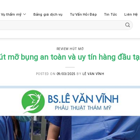
h Vụ thẩm mỹ
Bảng giá dịch vụ
Tư Vấn Hỏi Đáp
Tin Tức
Liên Hệ
REVIEW HÚT MỠ
hút mỡ bụng an toàn và uy tín hàng đầu tạ
POSTED ON
09/03/2025
BY
LÊ VĂN VĨNH