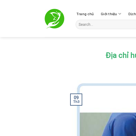
Skip
to
Trang chủ
Giới thiệu
Dịc
content
Địa chỉ 
09
Th3