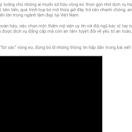
lý tưởng cho những ai muốn sở hữu vòng eo thon gọn nhờ dịch vụ hút
tiên tiến, quá trình loại bỏ mỡ thừa giờ đây trở nên nhanh chóng, a
ến lớn trong ngành làm đẹp tại Việt Nam.
oàn hảo, việc chọn một thẩm mỹ viện uy tín với đội ngũ bác sĩ tay n
n được dịch vụ đẳng cấp mà còn an tâm tuyệt đối về yếu tố an toàn, 
“lột xác” vòng eo, đừng bỏ lỡ những thông tin hấp dẫn trong bài viết