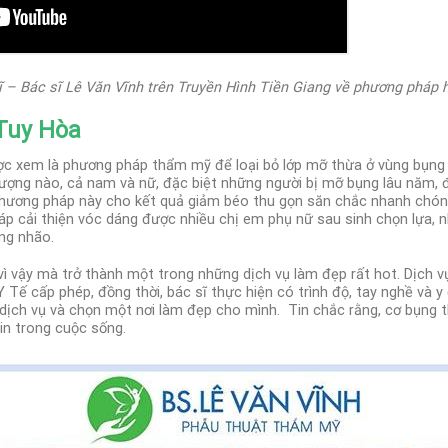
ĩ – Bác sĩ Lê Văn Vĩnh trên Truyền Hình Tiền Giang về phương pháp 
 Tuy Hòa
c xem là phương pháp thẩm mỹ để loại bỏ lớp mỡ thừa ở vùng bụng 
ượng nào, cả nam và nữ, đặc biệt những người bị mỡ bụng lâu năm, 
 phương pháp này cho kết quả giảm béo thu gọn săn chắc nhanh chó
áp cải thiện vóc dáng được nhiều chị em phụ nữ sau sinh chọn lựa, 
ng nhão.
vì vậy mà trở thành một trong những dịch vụ làm đẹp rất hot. Dịch 
ế cấp phép, đồng thời, bác sĩ thực hiện có trình độ, tay nghề và y
dịch vụ và chọn một nơi làm đẹp cho mình.
Tin chắc rằng, cơ bụng 
tin trong cuộc sống.