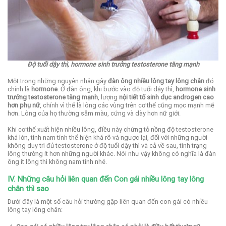
Độ tuổi dậy thì, hormone sinh trưởng testosterone tăng mạnh
Một trong những nguyên nhân gây
đàn ông nhiều lông tay lông chân
đó
chính là
hormone
. Ở đàn ông, khi bước vào độ tuổi dậy thì,
hormone sinh
trưởng testosterone tăng mạnh
, lượng
nội tiết tố sinh dục androgen cao
hơn phụ nữ
, chính vì thế là lông các vùng trên cơ thể cũng mọc mạnh mẽ
hơn. Lông của họ thường sẫm màu, cứng và dày hơn nữ giới.
Khi cơ thể xuất hiện nhiều lông, điều này chứng tỏ nồng độ testosterone
khá lớn, tính nam tính thể hiện khá rõ và ngược lại, đối với những người
không duy trì đủ testosterone ở độ tuổi dậy thì và cả về sau, tình trạng
lông thường ít hơn những người khác. Nói như vậy không có nghĩa là đàn
ông ít lông thì không nam tính nhé.
IV. Những câu hỏi liên quan đến Con gái nhiều lông tay lông
chân thì sao
Dưới đây là một số câu hỏi thường gặp liên quan đến con gái có nhiều
lông tay lông chân: