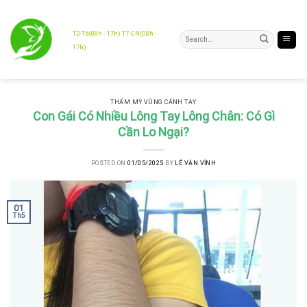
Skip
to
content
T2-T6(08h - 17h) T7-CN(08h -
17h)
THẨM MỸ VÙNG CÁNH TAY
Con Gái Có Nhiều Lông Tay Lông Chân: Có Gì
Cần Lo Ngại?
POSTED ON
01/05/2025
BY
LÊ VĂN VĨNH
01
Th5