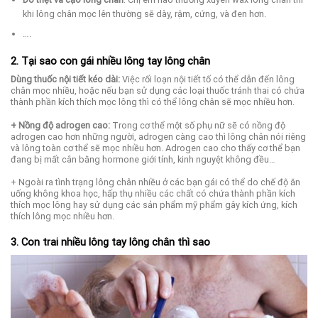
khi lông chân mọc lên thường sẽ dày, rậm, cứng, và đen hơn.
….
2. Tại sao con gái nhiều lông tay lông chân
Dùng thuốc nội tiết kéo dài:
Việc rối loạn nội tiết tố có thể dẫn đến lông
chân mọc nhiều, hoặc nếu bạn sử dụng các loại thuốc tránh thai có chứa
thành phần kích thích mọc lông thì có thể lông chân sẽ mọc nhiều hơn.
+ Nồng độ adrogen cao:
Trong cơ thể một số phụ nữ sẽ có nồng độ
adrogen cao hơn những người, adrogen càng cao thì lông chân nói riêng
và lông toàn cơ thể sẽ mọc nhiều hơn. Adrogen cao cho thấy cơ thể bạn
đang bị mất cân bằng hormone giới tính, kinh nguyệt không đều…
+ Ngoài ra tình trạng lông chân nhiều ở các bạn gái có thể do chế độ ăn
uống không khoa học, hấp thụ nhiều các chất có chứa thành phần kích
thích mọc lông hay sử dụng các sản phẩm mỹ phẩm gây kích ứng, kích
thích lông mọc nhiều hơn.
3. Con trai nhiều lông tay lông chân thì sao