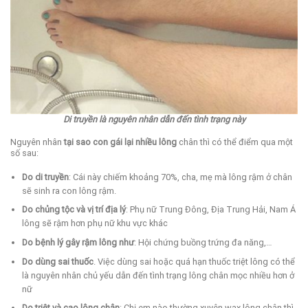
Di truyền là nguyên nhân dẫn đến tình trạng này
Nguyên nhân
tại sao con gái lại nhiều lông
chân thì có thể điểm qua một
số sau:
Do di truyền
: Cái này chiếm khoảng 70%, cha, mẹ mà lông rậm ở chân
sẽ sinh ra con lông rậm.
Do chủng tộc và vị trí địa lý
: Phụ nữ Trung Đông, Địa Trung Hải, Nam Á
lông sẽ rậm hơn phụ nữ khu vực khác
Do bệnh lý gây rậm lông như
: Hội chứng buồng trứng đa năng,…
Do dùng sai thuốc
. Việc dùng sai hoặc quá hạn thuốc triệt lông có thể
là nguyên nhân chủ yếu dẫn đến tình trạng lông chân mọc nhiều hơn ở
nữ
Do triệt và cạo lông chân
: Chị em nào thường xuyên wax lông chân thì