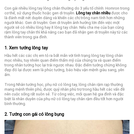
Con gái nhiều lông tay lông chân thường do 3 yếu tố chính: Homron trong
cơ thể, sử dụng thuốc hoặc gen di truyền.
Lông tay chân nhiều
được cho
là đánh mất nét duyên dáng và khiến các chị trông nam tính hơn những
người khác. Gen di truyền: Gen di truyền ảnh hưởng lớn đến việc một
người sẽ có nhiều lông hay ít lông tay chân. Nếu cha mẹ của bạn cũng
rậm lông tay chân thì khả năng cao bạn đã nhận gen di truyền này từ các
thành viên trong gia đình.
1. Xem tướng lông tay
Hầu hết các các chị em tỏ ra bất mãn với tình trạng lông tay lông chân
mọc nhiều, tuy nhiên quan điểm thẩm mỹ của chúng ta và quan điểm
trong nhân tướng học lại trái ngược nhau. Đặc điểm tưởng chừng không
đẹp đó lại được xem là phúc tướng, báo hiệu vận mệnh giàu sang, yên
ấm.
Trong Nhân tướng học, phụ nữ có lông tay, lông chân rậm rạp thường
mang mệnh thiên phú, được quý nhân phù trợ trong hầu hết các vấn đề
nên cuộc sống rất suôn sẻ. Từ công việc, mối quan hệ gia đình và đặc
biệt là nhân duyên của phụ nữ có lông tay chân rậm đều tốt hơn người
bình thường.
2. Tướng con gái có lông bụng