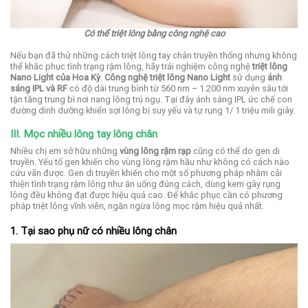
Có thể triệt lông bằng công nghệ cao
Nếu bạn đã thử những cách triệt lông tay chân truyền thống nhưng không
thể khắc phục tình trạng rậm lông, hãy trải nghiệm công nghệ
triệt lông
Nano Light của Hoa Kỳ
.
Công nghệ triệt lông Nano Light
sử dụng
ánh
sáng IPL và RF
có độ dài trung bình từ 560 nm – 1.200 nm xuyên sâu tới
tận tầng trung bì nơi nang lông trú ngụ. Tại đây ánh sáng IPL ức chế con
đường dinh dưỡng khiến sợi lông bị suy yếu và tự rụng 1/ 1 triệu mili giây.
III. Mọc nhiều lông tay lông chân
Nhiều chị em sở hữu những
vùng lông rậm rạp
cũng có thể do gen di
truyền. Yếu tố gen khiến cho vùng lông rậm hầu như không có cách nào
cứu vãn được. Gen di truyền khiến cho một số phương pháp nhằm cải
thiện tình trạng rậm lông như ăn uống đúng cách, dùng kem gây rụng
lông đều không đạt được hiệu quả cao. Để khắc phục cần có phương
pháp triệt lông vĩnh viễn, ngăn ngừa lông mọc rậm hiệu quả nhất.
1. Tại sao phụ nữ có nhiều lông chân