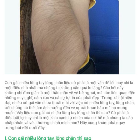
Con gái nhiều lông tay lông chân liệu có phải là một vấn đề lớn hay chỉ là
một điều nhỏ nhặt mà chúng ta không cần quá lo lắng? Câu hỏi này
không chỉ đơn giản là một thắc mắc về vẻ bề ngoài, mà còn liên quan đến
những suy nghĩ, cảm xúc và cả sự tự tin của phái đẹp. Trong xã hội hiện
đại, nhiều cô gái vẫn chưa thoải mái với việc có nhiều lông tay, lông chân,
bởi chúng có thể làm ảnh hưởng đến vẻ ngoài hoàn hảo mà họ mong
muốn. Vậy liệu con gái có nhiều lông tay lông chân thì sao? Có phải là
điều bất lợi hay chỉ là một khía cạnh tự nhiên của cơ thể mà chúng ta cần
chấp nhận và yêu thương chính mình hơn? Hãy cùng khám phá ngay
trong bài viết dưới đây!
I. Con gái nhiều lông tay, lông chân thì sao