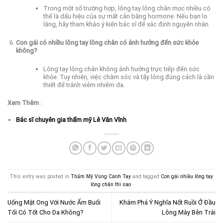
Trong một số trường hợp, lông tay lông chân mọc nhiều có
thể là dấu hiệu của sự mất cân bằng hormone. Nếu bạn lo
lắng, hãy tham khảo ý kiến bác sĩ để xác định nguyên nhân.
Con gái có nhiều lông tay lông chân có ảnh hưởng đến sức khỏe
không?
Lông tay lông chân không ảnh hưởng trực tiếp đến sức
khỏe. Tuy nhiên, việc chăm sóc và tẩy lông đúng cách là cần
thiết để tránh viêm nhiễm da.
Xem Thêm
:
Bác sĩ chuyên gia thẩm mỹ Lê Văn Vĩnh
This entry was posted in
Thẩm Mỹ Vùng Cánh Tay
and tagged
Con gái nhiều lông tay
lông chân thì sao
.
Uống Mật Ong Với Nước Ấm Buổi
Khám Phá Ý Nghĩa Nốt Ruồi Ở Đầu
Tối Có Tốt Cho Da Không?
Lông Mày Bên Trái