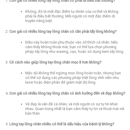
Con gái có nhiều lông tay lông chân có phải là điều bất thường?
Không, đó là một đặc điểm tự nhiên của cơ thể và không
phải là điều bất thường. Mỗi người có một đặc điểm di
truyền riêng biệt.
Con gái có nhiều lông tay lông chân có cần phải tẩy lông không?
Điều này hoàn toàn phụ thuộc vào sở thích cá nhân. Nếu
cảm thấy không thoải mái, bạn có thể lựa chọn phương
pháp tẩy lông như waxing, cạo, hoặc sử dụng kem tẩy lông.
Có cách nào giúp lông tay lông chân mọc ít hơn không?
Mặc dù không thể ngừng mọc lông hoàn toàn, nhưng bạn
có thể sử dụng các phương pháp triệt lông vĩnh viễn như
laser hoặc điện phân để giảm mật độ lông.
Con gái có nhiều lông tay lông chân có ảnh hưởng đến vẻ đẹp không?
Vẻ đẹp là vấn đề cá nhân, và mỗi người có sự tự tin khác
nhau. Quan trọng nhất là bạn cảm thấy tự tin và thoải mái với
bản thân.
Lông tay lông chân nhiều có thể là dấu hiệu của bệnh lý không?