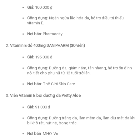
Giá
:
100.000 ₫
Công dụng
:
Ngăn ngừa lão hóa da, hỗ trợ điều trị thiếu
vitamin E.
Nơi bán
:
Pharmacity
.
Vitamin E đỏ 400mg DANIPHARM (30 viên)
Giá
:
195.000 ₫
Công dụng
:
Dưỡng da, giảm nám, tàn nhang, hỗ trợ ổn định
nội tiết cho phụ nữ từ 12 tuổi trở lên.
Nơi bán
:
Thế Giới Skin Care
Viên Vitamin E bôi dưỡng da Pretty Aloe
Giá
:
91.000 ₫
Công dụng
:
Dưỡng trắng da, làm mềm da, làm dịu mát da khi
bị khô rát, nứt nẻ, bong tróc.
Nơi bán
:
MHO. Vn