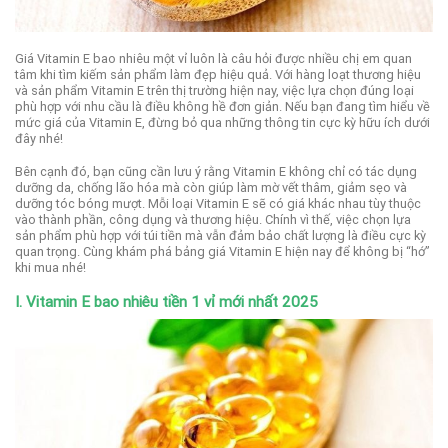
Giá Vitamin E bao nhiêu một vỉ luôn là câu hỏi được nhiều chị em quan
tâm khi tìm kiếm sản phẩm làm đẹp hiệu quả. Với hàng loạt thương hiệu
và sản phẩm Vitamin E trên thị trường hiện nay, việc lựa chọn đúng loại
phù hợp với nhu cầu là điều không hề đơn giản. Nếu bạn đang tìm hiểu về
mức giá của Vitamin E, đừng bỏ qua những thông tin cực kỳ hữu ích dưới
đây nhé!
Bên cạnh đó, bạn cũng cần lưu ý rằng Vitamin E không chỉ có tác dụng
dưỡng da, chống lão hóa mà còn giúp làm mờ vết thâm, giảm sẹo và
dưỡng tóc bóng mượt. Mỗi loại Vitamin E sẽ có giá khác nhau tùy thuộc
vào thành phần, công dụng và thương hiệu. Chính vì thế, việc chọn lựa
sản phẩm phù hợp với túi tiền mà vẫn đảm bảo chất lượng là điều cực kỳ
quan trọng. Cùng khám phá bảng giá Vitamin E hiện nay để không bị “hớ”
khi mua nhé!
I. Vitamin E bao nhiêu tiền 1 vỉ mới nhất 2025