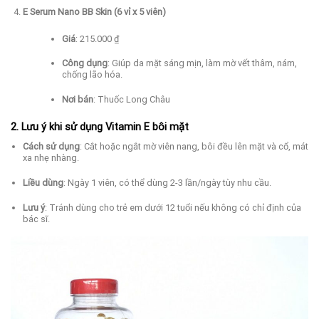
E Serum Nano BB Skin (6 vỉ x 5 viên)
Giá
:
215.000 ₫
Công dụng
:
Giúp da mặt sáng mịn, làm mờ vết thâm, nám,
chống lão hóa.
Nơi bán
:
Thuốc Long Châu
2. Lưu ý khi sử dụng Vitamin E bôi mặt
Cách sử dụng
:
Cắt hoặc ngắt mờ viên nang, bôi đều lên mặt và cổ, mát
xa nhẹ nhàng.
Liều dùng
:
Ngày 1 viên, có thể dùng 2-3 lần/ngày tùy nhu cầu.
Lưu ý
:
Tránh dùng cho trẻ em dưới 12 tuổi nếu không có chỉ định của
bác sĩ.