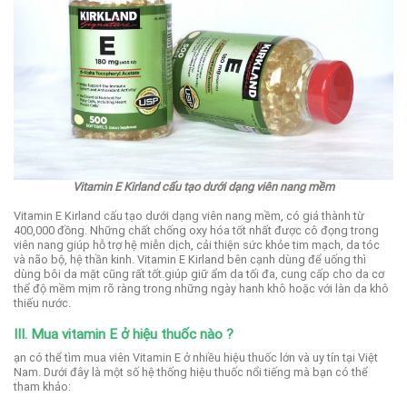
Vitamin E Kirland cấu tạo dưới dạng viên nang mềm
Vitamin E Kirland cấu tạo dưới dạng viên nang mềm, có giá thành từ
400,000 đồng. Những chất chống oxy hóa tốt nhất được cô đọng trong
viên nang giúp hỗ trợ hệ miễn dịch, cải thiện sức khỏe tim mạch, da tóc
và não bộ, hệ thần kinh. Vitamin E Kirland bên cạnh dùng để uống thì
dùng bôi da mặt cũng rất tốt.giúp giữ ẩm da tối đa, cung cấp cho da cơ
thể độ mềm mịm rõ ràng trong những ngày hanh khô hoặc với làn da khô
thiếu nước.
III. Mua vitamin E ở hiệu thuốc nào ?
ạn có thể tìm mua viên Vitamin E ở nhiều hiệu thuốc lớn và uy tín tại Việt
Nam. Dưới đây là một số hệ thống hiệu thuốc nổi tiếng mà bạn có thể
tham khảo: