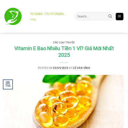
Skip
to
content
T2-T6(08h - 17h) T7-CN(08h -
17h)
CÁC LOẠI THUỐC
Vitamin E Bao Nhiêu Tiền 1 Vỉ? Giá Mới Nhất
2025
POSTED ON
03/05/2025
BY
LÊ VĂN VĨNH
03
Th5