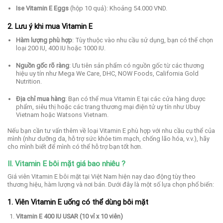
Ise Vitamin E Eggs
(hộp 10 quả):
Khoảng 54.000 VND.
2. Lưu ý khi mua Vitamin E
Hàm lượng phù hợp
:
Tùy thuộc vào nhu cầu sử dụng, bạn có thể chọn
loại 200 IU, 400 IU hoặc 1000 IU.
Nguồn gốc rõ ràng
:
Ưu tiên sản phẩm có nguồn gốc từ các thương
hiệu uy tín như Mega We Care, DHC, NOW Foods, California Gold
Nutrition.
Địa chỉ mua hàng
:
Bạn có thể mua Vitamin E tại các cửa hàng dược
phẩm, siêu thị hoặc các trang thương mại điện tử uy tín như Ubuy
Vietnam hoặc Watsons Vietnam.
Nếu bạn cần tư vấn thêm về loại Vitamin E phù hợp với nhu cầu cụ thể của
mình (như dưỡng da, hỗ trợ sức khỏe tim mạch, chống lão hóa, v.v.), hãy
cho mình biết để mình có thể hỗ trợ bạn tốt hơn.
II. Vitamin E bôi mặt giá bao nhiêu ?
Giá viên Vitamin E bôi mặt tại Việt Nam hiện nay dao động tùy theo
thương hiệu, hàm lượng và nơi bán. Dưới đây là một số lựa chọn phổ biến:
1. Viên Vitamin E uống có thể dùng bôi mặt
Vitamin E 400 IU USAR (10 vỉ x 10 viên)