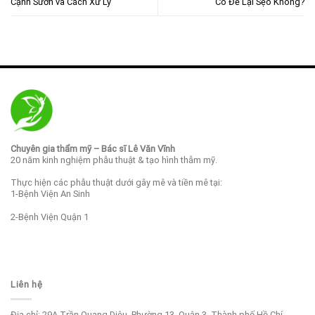
Cạnh Sườn và Cách Xử Lý
Có Để Lại Sẹo Không?
Chuyên gia thẩm mỹ – Bác sĩ Lê Văn Vĩnh
20 năm kinh nghiệm phẫu thuật & tạo hình thẫm mỹ.
Thực hiện các phẫu thuật dưới gây mê và tiền mê tại:
1-Bệnh Viện An Sinh
2-Bệnh Viện Quận 1
Liên hệ
Địa chỉ: 29A Trần Quang Diệu, Phường 13 ,Quận 3, Thành phố Hồ Chí