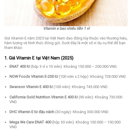
Vitamin e bao nhiêu tiền 1 vỉ
Giá Vitamin E năm 2025 tại Việt Nam dao động tùy thuộc vào thương hiệu,
hàm lượng và hình thức đóng gói.
Dưới đây là một số ví dụ cụ thể để bạn
tham khảo:​
1. Giá Vitamin E tại Việt Nam (2025)
ENAT 400 IU
(hộp 3 vỉ x 10 viên):
Khoảng 150.000 – 200.000 VND.
NOW Foods Vitamin E-200 IU
(100 viên x 2 hộp):
Khoảng 728.000 VND.
Swanson Vitamin E 400 IU
(100 viên):
Khoảng 745.000 VND.
California Gold Nutrition Vitamin E 400 IU
(90 viên):
Khoảng 730.000
VND.
DHC Vitamin E từ đậu nành
(30 ngày):
Khoảng 300.000 VND.
Mega We Care ENAT 400
(hộp 30 viên):
Khoảng 100.000 – 150.000
VND.