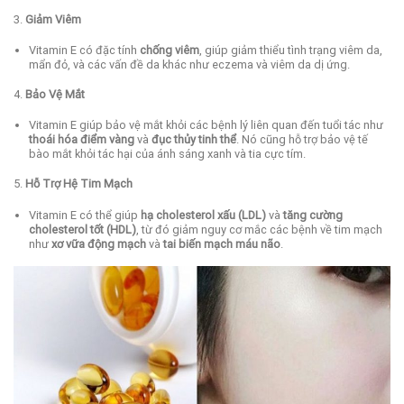
3.
Giảm Viêm
Vitamin E có đặc tính
chống viêm
, giúp giảm thiểu tình trạng viêm da,
mẩn đỏ, và các vấn đề da khác như eczema và viêm da dị ứng.
4.
Bảo Vệ Mắt
Vitamin E giúp bảo vệ mắt khỏi các bệnh lý liên quan đến tuổi tác như
thoái hóa điểm vàng
và
đục thủy tinh thể
. Nó cũng hỗ trợ bảo vệ tế
bào mắt khỏi tác hại của ánh sáng xanh và tia cực tím.
5.
Hỗ Trợ Hệ Tim Mạch
Vitamin E có thể giúp
hạ cholesterol xấu (LDL)
và
tăng cường
cholesterol tốt (HDL)
, từ đó giảm nguy cơ mắc các bệnh về tim mạch
như
xơ vữa động mạch
và
tai biến mạch máu não
.