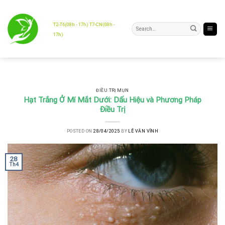
Skip
to
content
T2-T6(08h - 17h) T7-CN(08h -
17h)
ĐIỀU TRỊ MỤN
Hạt Trắng Ở Mí Mắt Dưới: Dấu Hiệu và Phương Pháp
Điều Trị
POSTED ON
28/04/2025
BY
LÊ VĂN VĨNH
28
Th4