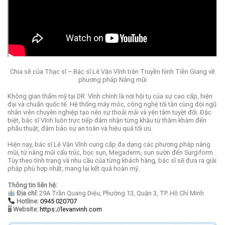
Chia sẽ của Thạc sĩ – Bác sĩ Lê Văn Vĩnh trên Truyền hình Tiền Giang về
phương pháp Nâng mũi
Không gian thẩm mỹ tại DR. Vĩnh chính là nơi hội tụ của sự cao cấp, hiện
đại và chuẩn quốc tế. Hệ thống máy móc, công nghệ tối tân cùng đội ngũ
nhân viên chuyên nghiệp tạo nên sự thoải mái và yên tâm tuyệt đối. Đặc
biệt, bác sĩ Vĩnh luôn trực tiếp đảm nhận từng khâu từ thăm khám đến
phẫu thuật, đảm bảo sự an toàn và hiệu quả tối ưu.
Hiện nay, bác sĩ Lê Văn Vĩnh cung cấp đa dạng các phương pháp nâng
mũi, từ nâng mũi cấu trúc, bọc sụn, Megaderm, sụn sườn đến Surgiform.
Tùy theo tình trạng và nhu cầu của từng khách hàng, bác sĩ sẽ đưa ra giải
pháp phù hợp nhất, mang lại kết quả hoàn mỹ.
Thông tin liên hệ:
Địa chỉ:
29A Trần Quang Diệu, Phường 13, Quận 3, TP. Hồ Chí Minh
Hotline:
0945 020707
🖥
Website:
https://levanvinh.com