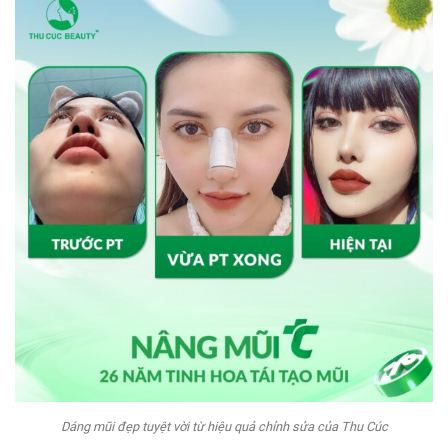
Dáng mũi đẹp tuyệt vời từ hiệu quả chỉnh sửa của Thu Cúc