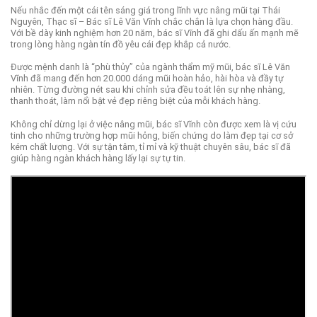
Nếu nhắc đến một cái tên sáng giá trong lĩnh vực nâng mũi tại Thái
Nguyên, Thạc sĩ – Bác sĩ Lê Văn Vĩnh chắc chắn là lựa chọn hàng đầu.
Với bề dày kinh nghiệm hơn 20 năm, bác sĩ Vĩnh đã ghi dấu ấn mạnh mẽ
trong lòng hàng ngàn tín đồ yêu cái đẹp khắp cả nước.
Được mệnh danh là “phù thủy” của ngành thẩm mỹ mũi, bác sĩ Lê Văn
Vĩnh đã mang đến hơn 20.000 dáng mũi hoàn hảo, hài hòa và đầy tự
nhiên. Từng đường nét sau khi chỉnh sửa đều toát lên sự nhẹ nhàng,
thanh thoát, làm nổi bật vẻ đẹp riêng biệt của mỗi khách hàng.
Không chỉ dừng lại ở việc nâng mũi, bác sĩ Vĩnh còn được xem là vị cứu
tinh cho những trường hợp mũi hỏng, biến chứng do làm đẹp tại cơ sở
kém chất lượng. Với sự tận tâm, tỉ mỉ và kỹ thuật chuyên sâu, bác sĩ đã
giúp hàng ngàn khách hàng lấy lại sự tự tin.