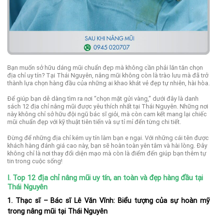
Bạn muốn sở hữu dáng mũi chuẩn đẹp mà không cần phải lăn tăn chọn
địa chỉ uy tín? Tại Thái Nguyên, nâng mũi không còn là trào lưu mà đã trở
thành lựa chọn hàng đầu của những ai khao khát vẻ đẹp tự nhiên, hài hòa.
Để giúp bạn dễ dàng tìm ra nơi “chọn mặt gửi vàng,” dưới đây là danh
sách 12 địa chỉ nâng mũi được yêu thích nhất tại Thái Nguyên. Những nơi
này không chỉ sở hữu đội ngũ bác sĩ giỏi, mà còn cam kết mang lại chiếc
mũi chuẩn đẹp với kỹ thuật tiên tiến và sự tỉ mỉ đến từng chi tiết.
Đừng để những địa chỉ kém uy tín làm bạn e ngại. Với những cái tên được
khách hàng đánh giá cao này, bạn sẽ hoàn toàn yên tâm và hài lòng. Đây
không chỉ là nơi thay đổi diện mạo mà còn là điểm đến giúp bạn thêm tự
tin trong cuộc sống!
I. Top 12 địa chỉ nâng mũi uy tín, an toàn và đẹp hàng đầu tại
Thái Nguyên
1.
Thạc sĩ – Bác sĩ Lê Văn Vĩnh: Biểu tượng của sự hoàn mỹ
trong nâng mũi tại Thái Nguyên