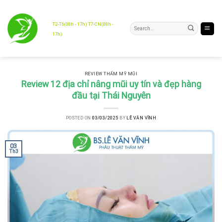
Skip
to
content
T2-T6(08h - 17h) T7-CN(08h -
17h)
REVIEW THẨM MỸ MŨI
Review 12 địa chỉ nâng mũi uy tín và đẹp hàng
đầu tại Thái Nguyên
POSTED ON
03/03/2025
BY
LÊ VĂN VĨNH
03
Th3