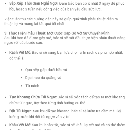
Sắp Xếp Thời Gian Nghỉ Ngơi
: Đảm bảo bạn có ít nhất 3 ngày để phục
hồi, hoặc 3 tuần nếu công việc của bạn yêu cầu sức lực.
Việc tuân thủ các hướng dẫn này sẽ giúp quá trình phẫu thuật diễn ra
thuận lợi và mang lại kết quả tốt nhất.
3. Thực Hiện Phẫu Thuật: Một Cuộc Gặp Gỡ Với Sự Chuyển Mình
Sau khi bạn đã được gây mê, bác sĩ sẽ bắt đầu thực hiện phẫu thuật nâng
ngực với các bước sau:
Rạch Vết Mổ
: Bác sĩ sẽ cùng bạn lựa chọn vị trí rạch da phù hợp nhất,
có thể là:
Qua nếp gấp dưới bầu vú.
Dọc theo rìa quầng vú.
Từ nách.
Tạo Khoang Chứa Túi Ngực
: Bác sĩ sẽ bóc tách để tạo ra một khoang
chứa túi ngực, tùy theo từng tình huống cụ thể.
Đặt Túi Ngực
: Sau khi đã tạo khoang, bác sĩ sẽ kiểm tra cầm máu kỹ
lưỡng trước khi đặt túi ngực vào vị trí.
Khâu Vết Mổ
: Sau khi hoàn tất, bác sĩ sẽ khâu lại vết mổ và có thể thêm