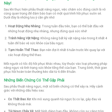
Này!
Sau khi thực hiện phẫu thuật nâng ngực, việc chăm sóc đúng cách là vô
cùng quan trọng để đảm bảo bạn có một quá trình hồi phục suôn sẻ.
Dưới đây là những lưu ý cần ghi nhớ:
Hoạt Động Nhẹ Nhàng
: Trong tuần đầu tiên, bạn có thể bắt đầu với
những hoạt động nhẹ nhàng, nhưng đừng quá sức nhé!
Tránh Nâng Vật Nặng
: Không nâng bất kỳ vật nặng nào trong ít nhất 4
tuần để bảo vệ sức khỏe của bầu ngực.
Tạm Hoãn Thể Thao
: Bạn nên đợi ít nhất 6 tuần trước khi quay lại với
các hoạt động thể thao.
Mỗi người có tốc độ hồi phục khác nhau, tùy thuộc vào loại phương pháp
nâng ngực và tình trạng sức khỏe tổng thể của bạn. Trung bình, thời gian
phục hồi hoàn toàn thường kéo dài từ 6 đến 8 tuần.
Những Biến Chứng Có Thể Gặp Phải
Sau phẫu thuật nâng ngực, một số biến chứng có thể xảy ra. Hãy cảnh
giác với những dấu hiệu sau:
Co Thắt Bao Xơ
: Khi mô xung quanh túi ngực bị co lại, gây đau và
không thoải mái.
Túi Ngực Chảy Xệ
: Mất hình dáng ban đầu, không còn sự căng tròn.