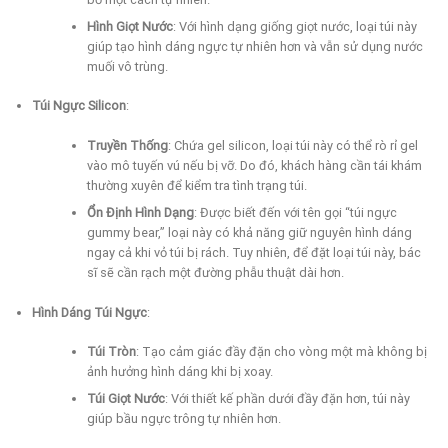
Hình Giọt Nước
: Với hình dạng giống giọt nước, loại túi này
giúp tạo hình dáng ngực tự nhiên hơn và vẫn sử dụng nước
muối vô trùng.
Túi Ngực Silicon
:
Truyền Thống
: Chứa gel silicon, loại túi này có thể rò rỉ gel
vào mô tuyến vú nếu bị vỡ. Do đó, khách hàng cần tái khám
thường xuyên để kiểm tra tình trạng túi.
Ổn Định Hình Dạng
: Được biết đến với tên gọi “túi ngực
gummy bear,” loại này có khả năng giữ nguyên hình dáng
ngay cả khi vỏ túi bị rách. Tuy nhiên, để đặt loại túi này, bác
sĩ sẽ cần rạch một đường phẫu thuật dài hơn.
Hình Dáng Túi Ngực
:
Túi Tròn
: Tạo cảm giác đầy đặn cho vòng một mà không bị
ảnh hưởng hình dáng khi bị xoay.
Túi Giọt Nước
: Với thiết kế phần dưới đầy đặn hơn, túi này
giúp bầu ngực trông tự nhiên hơn.