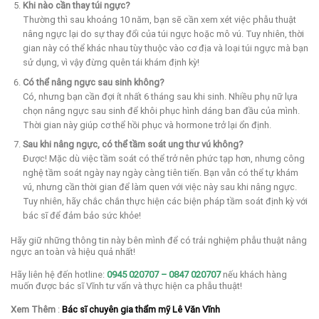
Khi nào cần thay túi ngực?
Thường thì sau khoảng 10 năm, bạn sẽ cần xem xét việc phẫu thuật
nâng ngực lại do sự thay đổi của túi ngực hoặc mô vú. Tuy nhiên, thời
gian này có thể khác nhau tùy thuộc vào cơ địa và loại túi ngực mà bạn
sử dụng, vì vậy đừng quên tái khám định kỳ!
Có thể nâng ngực sau sinh không?
Có, nhưng bạn cần đợi ít nhất 6 tháng sau khi sinh. Nhiều phụ nữ lựa
chọn nâng ngực sau sinh để khôi phục hình dáng ban đầu của mình.
Thời gian này giúp cơ thể hồi phục và hormone trở lại ổn định.
Sau khi nâng ngực, có thể tầm soát ung thư vú không?
Được! Mặc dù việc tầm soát có thể trở nên phức tạp hơn, nhưng công
nghệ tầm soát ngày nay ngày càng tiên tiến. Bạn vẫn có thể tự khám
vú, nhưng cần thời gian để làm quen với việc này sau khi nâng ngực.
Tuy nhiên, hãy chắc chắn thực hiện các biện pháp tầm soát định kỳ với
bác sĩ để đảm bảo sức khỏe!
Hãy giữ những thông tin này bên mình để có trải nghiệm phẫu thuật nâng
ngực an toàn và hiệu quả nhất!
Hãy liên hệ đến hotline:
0945 020707 – 0847 020707
nếu khách hàng
muốn được bác sĩ Vĩnh tư vấn và thực hiện ca phẫu thuật!
Xem Thêm
:
Bác sĩ chuyên gia thẩm mỹ Lê Văn Vĩnh