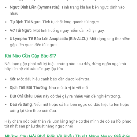
Ngực Dính Liền (Symmastia)
: Tình trạng khi hai bên ngực dính vào
nhau.
Tụ Dịch Túi Ngực
: Tích tụ chất lỏng quanh túi ngực.
Vỡ Túi Ngực
: Một tình huống nguy hiểm cần xử lý ngay.
U Lympho Tế Bào Lớn Anaplastic (BIA-ALCL)
: Một dạng ung thư hiếm
gặp liên quan đến túi ngực.
Khi Nào Cần Gặp Bác Sĩ?
Nếu bạn gặp phải bất kỳ triệu chứng nào sau đây, đừng ngần ngại mà
hãy liên hệ với bác sĩ ngay lập tức:
Sốt
: Một dấu hiệu cảnh báo cần được kiểm tra.
Dịch Tiết Bất Thường
: Như mủ từ vị trí vết mổ.
Đứt Chỉ Khâu
: Điều này có thể gây ra nhiều vấn đề nghiêm trọng.
Đau và Sưng
: Nếu một hoặc cả hai bên ngực có dấu hiệu to lên hoặc
cứng lại kèm theo cơn đau.
Hãy chăm sóc bản thân và luôn lắng nghe cơ thể mình để có sự hồi phục
tốt nhất sau phẫu thuật nâng ngực nhé!
Những Câu Hỏi Phổ Biến Về Phẫu Thuật Nâng Ngực: Giải Đáp