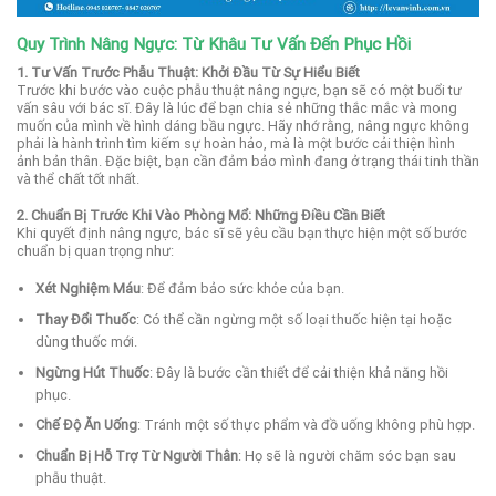
Quy Trình Nâng Ngực: Từ Khâu Tư Vấn Đến Phục Hồi
1. Tư Vấn Trước Phẫu Thuật: Khởi Đầu Từ Sự Hiểu Biết
Trước khi bước vào cuộc phẫu thuật nâng ngực, bạn sẽ có một buổi tư
vấn sâu với bác sĩ. Đây là lúc để bạn chia sẻ những thắc mắc và mong
muốn của mình về hình dáng bầu ngực. Hãy nhớ rằng, nâng ngực không
phải là hành trình tìm kiếm sự hoàn hảo, mà là một bước cải thiện hình
ảnh bản thân. Đặc biệt, bạn cần đảm bảo mình đang ở trạng thái tinh thần
và thể chất tốt nhất.
2. Chuẩn Bị Trước Khi Vào Phòng Mổ: Những Điều Cần Biết
Khi quyết định nâng ngực, bác sĩ sẽ yêu cầu bạn thực hiện một số bước
chuẩn bị quan trọng như:
Xét Nghiệm Máu
: Để đảm bảo sức khỏe của bạn.
Thay Đổi Thuốc
: Có thể cần ngừng một số loại thuốc hiện tại hoặc
dùng thuốc mới.
Ngừng Hút Thuốc
: Đây là bước cần thiết để cải thiện khả năng hồi
phục.
Chế Độ Ăn Uống
: Tránh một số thực phẩm và đồ uống không phù hợp.
Chuẩn Bị Hỗ Trợ Từ Người Thân
: Họ sẽ là người chăm sóc bạn sau
phẫu thuật.