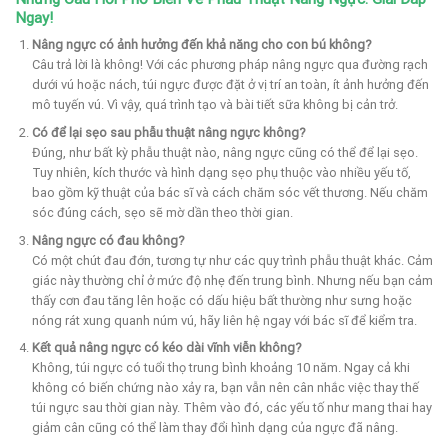
Ngay!
Nâng ngực có ảnh hưởng đến khả năng cho con bú không?
Câu trả lời là không! Với các phương pháp nâng ngực qua đường rạch
dưới vú hoặc nách, túi ngực được đặt ở vị trí an toàn, ít ảnh hưởng đến
mô tuyến vú. Vì vậy, quá trình tạo và bài tiết sữa không bị cản trở.
Có để lại sẹo sau phẫu thuật nâng ngực không?
Đúng, như bất kỳ phẫu thuật nào, nâng ngực cũng có thể để lại sẹo.
Tuy nhiên, kích thước và hình dạng sẹo phụ thuộc vào nhiều yếu tố,
bao gồm kỹ thuật của bác sĩ và cách chăm sóc vết thương. Nếu chăm
sóc đúng cách, sẹo sẽ mờ dần theo thời gian.
Nâng ngực có đau không?
Có một chút đau đớn, tương tự như các quy trình phẫu thuật khác. Cảm
giác này thường chỉ ở mức độ nhẹ đến trung bình. Nhưng nếu bạn cảm
thấy cơn đau tăng lên hoặc có dấu hiệu bất thường như sưng hoặc
nóng rát xung quanh núm vú, hãy liên hệ ngay với bác sĩ để kiểm tra.
Kết quả nâng ngực có kéo dài vĩnh viễn không?
Không, túi ngực có tuổi thọ trung bình khoảng 10 năm. Ngay cả khi
không có biến chứng nào xảy ra, bạn vẫn nên cân nhắc việc thay thế
túi ngực sau thời gian này. Thêm vào đó, các yếu tố như mang thai hay
giảm cân cũng có thể làm thay đổi hình dạng của ngực đã nâng.