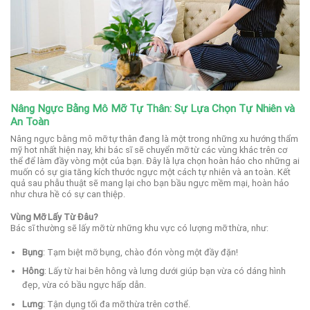
Nâng Ngực Bằng Mô Mỡ Tự Thân: Sự Lựa Chọn Tự Nhiên và
An Toàn
Nâng ngực bằng mô mỡ tự thân đang là một trong những xu hướng thẩm
mỹ hot nhất hiện nay, khi bác sĩ sẽ chuyển mỡ từ các vùng khác trên cơ
thể để làm đầy vòng một của bạn. Đây là lựa chọn hoàn hảo cho những ai
muốn có sự gia tăng kích thước ngực một cách tự nhiên và an toàn. Kết
quả sau phẫu thuật sẽ mang lại cho bạn bầu ngực mềm mại, hoàn hảo
như chưa hề có sự can thiệp.
Vùng Mỡ Lấy Từ Đâu?
Bác sĩ thường sẽ lấy mỡ từ những khu vực có lượng mỡ thừa, như:
Bụng
: Tạm biệt mỡ bụng, chào đón vòng một đầy đặn!
Hông
: Lấy từ hai bên hông và lưng dưới giúp bạn vừa có dáng hình
đẹp, vừa có bầu ngực hấp dẫn.
Lưng
: Tận dụng tối đa mỡ thừa trên cơ thể.