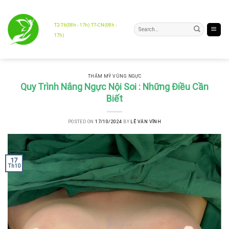
Skip
to
content
T2-T6(08h - 17h) T7-CN(08h -
17h)
THẨM MỸ VÙNG NGỰC
Quy Trình Nâng Ngực Nội Soi : Những Điều Cần
Biết
POSTED ON
17/10/2024
BY
LÊ VĂN VĨNH
17
Th10