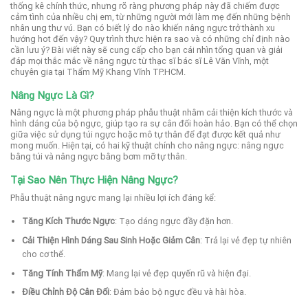
thống kê chính thức, nhưng rõ ràng phương pháp này đã chiếm được
cảm tình của nhiều chị em, từ những người mới làm mẹ đến những bệnh
nhân ung thư vú. Bạn có biết lý do nào khiến nâng ngực trở thành xu
hướng hot đến vậy? Quy trình thực hiện ra sao và có những chỉ định nào
cần lưu ý? Bài viết này sẽ cung cấp cho bạn cái nhìn tổng quan và giải
đáp mọi thắc mắc về nâng ngực từ thạc sĩ bác sĩ Lê Văn Vĩnh, một
chuyên gia tại Thẩm Mỹ Khang Vĩnh TP.HCM.
Nâng Ngực Là Gì?
Nâng ngực là một phương pháp phẫu thuật nhằm cải thiện kích thước và
hình dáng của bộ ngực, giúp tạo ra sự cân đối hoàn hảo. Bạn có thể chọn
giữa việc sử dụng túi ngực hoặc mô tự thân để đạt được kết quả như
mong muốn. Hiện tại, có hai kỹ thuật chính cho nâng ngực: nâng ngực
bằng túi và nâng ngực bằng bơm mỡ tự thân.
Tại Sao Nên Thực Hiện Nâng Ngực?
Phẫu thuật nâng ngực mang lại nhiều lợi ích đáng kể:
Tăng Kích Thước Ngực
: Tạo dáng ngực đầy đặn hơn.
Cải Thiện Hình Dáng Sau Sinh Hoặc Giảm Cân
: Trả lại vẻ đẹp tự nhiên
cho cơ thể.
Tăng Tính Thẩm Mỹ
: Mang lại vẻ đẹp quyến rũ và hiện đại.
Điều Chỉnh Độ Cân Đối
: Đảm bảo bộ ngực đều và hài hòa.