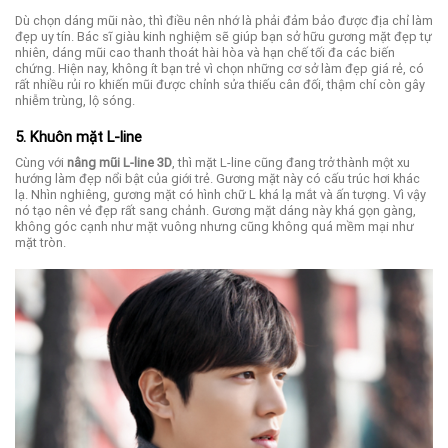
Dù chọn dáng mũi nào, thì điều nên nhớ là phải đảm bảo được địa chỉ làm
đẹp uy tín. Bác sĩ giàu kinh nghiệm sẽ giúp bạn sở hữu gương mặt đẹp tự
nhiên, dáng mũi cao thanh thoát hài hòa và hạn chế tối đa các biến
chứng. Hiện nay, không ít bạn trẻ vì chọn những cơ sở làm đẹp giá rẻ, có
rất nhiều rủi ro khiến mũi được chỉnh sửa thiếu cân đối, thậm chí còn gây
nhiễm trùng, lộ sóng.
5. Khuôn mặt L-line
Cùng với
nâng mũi L-line 3D
, thì mặt L-line cũng đang trở thành một xu
hướng làm đẹp nổi bật của giới trẻ. Gương mặt này có cấu trúc hơi khác
lạ. Nhìn nghiêng, gương mặt có hình chữ L khá lạ mắt và ấn tượng. Vì vậy
nó tạo nên vẻ đẹp rất sang chảnh. Gương mặt dáng này khá gọn gàng,
không góc cạnh như mặt vuông nhưng cũng không quá mềm mại như
mặt tròn.