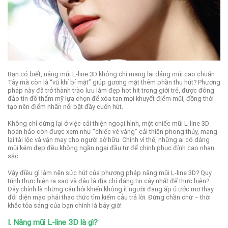
Bạn có biết, nâng mũi L-line 3D không chỉ mang lại dáng mũi cao chuẩn
Tây mà còn là “vũ khí bí mật” giúp gương mặt thêm phần thu hút? Phương
pháp này đã trở thành trào lưu làm đẹp hot hit trong giới trẻ, được đông
đảo tín đồ thẩm mỹ lựa chọn để xóa tan mọi khuyết điểm mũi, đồng thời
tạo nên điểm nhấn nổi bật đầy cuốn hút.
Không chỉ dừng lại ở việc cải thiện ngoại hình, một chiếc mũi L-line 3D
hoàn hảo còn được xem như “chiếc vé vàng” cải thiện phong thủy, mang
lại tài lộc và vận may cho người sở hữu. Chính vì thế, những ai có dáng
mũi kém đẹp đều không ngần ngại đầu tư để chinh phục đỉnh cao nhan
sắc.
Vậy điều gì làm nên sức hút của phương pháp nâng mũi L-line 3D? Quy
trình thực hiện ra sao và đâu là địa chỉ đáng tin cậy nhất để thực hiện?
Đây chính là những câu hỏi khiến không ít người đang ấp ủ ước mơ thay
đổi diện mạo phải thao thức tìm kiếm câu trả lời. Đừng chần chừ – thời
khắc tỏa sáng của bạn chính là bây giờ!
I. Nâng mũi L-line 3D là gì?