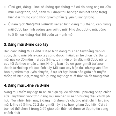
Ở nữ giới, dáng L-line sẽ không quá thẳng mà có độ cong nhẹ nơi đầu
mũi. Sống thon, nhỏ, cánh mũi được thu hẹp tạo nên nét sang trọng
hiện đại nhưng cũng không kém phần quyến rũ sang trọng.
Ở nam giới:
Nâng mũi L-line 3D
sẽ tạo hình dáng mũi thẳng, cao. Sống
mũi được tạo hình vuông góc với trụ mũi. Nhờ đó, gương mặt cũng
toát lên sự khẳng khái, lôi cuốn và mạnh mẽ.
3. Dáng mũi S-line cao tây
Bên cạnh
nâng mũi L-line 3D
tạo hình dáng mũi cao tây thẳng đẹp lôi
cuốn, dáng mũi S-line cao tây cũng được nhiều bạn trẻ chọn lựa. Dáng
mũi này có độ mềm mại của S-line, tuy nhiên phần đầu mũi được nâng
cao tối đa theo chuẩn L-line. Những bạn nào có gương mặt trái xoan
thanh tú khá hợp với tạo hình này. Mũi cao bay hiện đại, nhưng vẫn đảm
bảo sự mềm mại uyển chuyển, là sự kết hợp hoàn hảo giữa nét truyền
thống và hiện đại, mang đến gương mặt đẹp xuất thần và ấn tượng nhất.
4. Dáng mũi L-line và S-line
Nâng mũi thẩm mỹ đẹp tự nhiên hiện đại có rất nhiều phương pháp chỉnh
sửa. Tùy thuộc vào từng dáng mũi mà bác sĩ sẽ có hướng điều chỉnh phù
hợp. Tuy nhiên hiện nay, 2 dáng mũi được ưa chuộng nhất chính là dáng
mũi L-line và S-line. Cả 2 dáng mũi này là xu hướng làm đẹp hiện đại và
bạn có thể chọn 1 trong 2 để giúp bản thân có được vẻ đẹp tự tin sang
chảnh nhất.