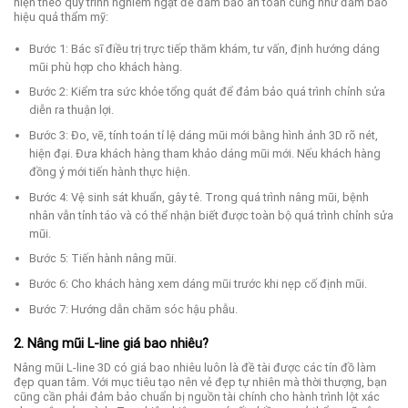
hiện theo quy trình nghiêm ngặt để đảm bảo an toàn cũng như đảm bảo
hiệu quả thẩm mỹ:
Bước 1: Bác sĩ điều trị trực tiếp thăm khám, tư vấn, định hướng dáng
mũi phù hợp cho khách hàng.
Bước 2: Kiểm tra sức khỏe tổng quát để đảm bảo quá trình chỉnh sửa
diễn ra thuận lợi.
Bước 3: Đo, vẽ, tính toán tỉ lệ dáng mũi mới bằng hình ảnh 3D rõ nét,
hiện đại. Đưa khách hàng tham khảo dáng mũi mới. Nếu khách hàng
đồng ý mới tiến hành thực hiện.
Bước 4: Vệ sinh sát khuẩn, gây tê. Trong quá trình nâng mũi, bệnh
nhân vẫn tỉnh táo và có thể nhận biết được toàn bộ quá trình chỉnh sửa
mũi.
Bước 5: Tiến hành nâng mũi.
Bước 6: Cho khách hàng xem dáng mũi trước khi nẹp cố định mũi.
Bước 7: Hướng dẫn chăm sóc hậu phẫu.
2. Nâng mũi L-line giá bao nhiêu?
Nâng mũi L-line 3D có giá bao nhiêu luôn là đề tài được các tín đồ làm
đẹp quan tâm. Với mục tiêu tạo nên vẻ đẹp tự nhiên mà thời thượng, bạn
cũng cần phải đảm bảo chuẩn bị nguồn tài chính cho hành trình lột xác