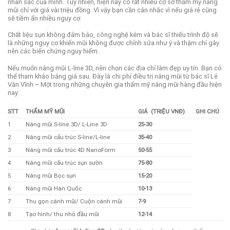
nhan sắc của mình. Tuy nhiên, hiện nay có rất nhiều cơ sở thẩm mỹ nâng
mũi chỉ với giá vài triệu đồng. Vì vậy bạn cần cân nhắc vì nếu giá rẻ cũng
sẽ tiềm ẩn nhiều nguy cơ.
Chất liệu sụn không đảm bảo, công nghệ kém và bác sĩ thiếu trình độ sẽ
là những nguy cơ khiến mũi không được chỉnh sửa như ý và thậm chí gây
nên các biến chứng nguy hiểm.
Nếu muốn nâng mũi L-line 3D, nên chọn các địa chỉ làm đẹp uy tín. Bạn có
thể tham khảo bảng giá sau. Đây là chi phí điều trị nâng mũi từ bác sĩ Lê
Văn Vĩnh – Một trong những chuyên gia thẩm mỹ nâng mũi hàng đầu hiện
nay:
STT
THẨM MỸ MŨI
GIÁ (TRIỆU VNĐ)
GHI CHÚ
1
Nâng mũi S-line 3D/ L-Line 3D
25-30
2
Nâng mũi cấu trúc S-line/L-line
35-40
3
Nâng mũi cấu trúc 4D NanoForm
50-55
4
Nâng mũi cấu trúc sụn sườn
75-80
5
Nâng mũi Bọc sụn
15-20
6
Nâng mũi Hàn Quốc
10-13
7
Thu gọn cánh mũi/ Cuộn cánh mũi
7-9
8
Tạo hình/ thu nhỏ đầu mũi
12-14