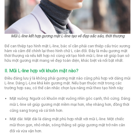
Mũi L-line kết hợp gương mặt L-line tạo vẻ đẹp sắc sảo, thời thượng
Để can thiệp tạo hình mặt L-line, bác sĩ cần phải can thiệp cấu trúc xương
hàm và cằm để chỉnh lại theo hình chữ L cân đối. Đây là mẫu gương mặt
thời thượng và nếu kết hợp nó cùng với tạo hình mũi L-line sẽ giúp bạn sở
hữu một gương mặt mang vẻ đẹp toàn diện, khác biệt và nổi bật nhất.
II. Mũi L-line hợp với khuôn mặt nào?
Điều đáng lưu ý là không phải gương mặt nào cũng phù hợp với dáng mũi
L-line. Dáng L-Line khá kén gương mặt. Nếu bạn thuộc một trong các
trường hợp sau, có thể cân nhắc chọn lựa nâng mũi theo tạo hình này:
Mặt vuông: Người có khuôn mặt vuông nhìn góc cạnh, thô cứng. Dáng
mũi L-line sẽ giúp gương mặt mềm mại hơn, nhẹ nhàng hơn, đồng thời
cũng sang trọng và cá tính hơn.
Mặt dài: Mặt dài là dáng mặt phù hợp nhất với mũi L-line. Một chiếc
mũi thon gọn, nhỏ nhắn, sóng thẳng sẽ giúp gương mặt trở nên cân
đối và vừa vặn hơn.