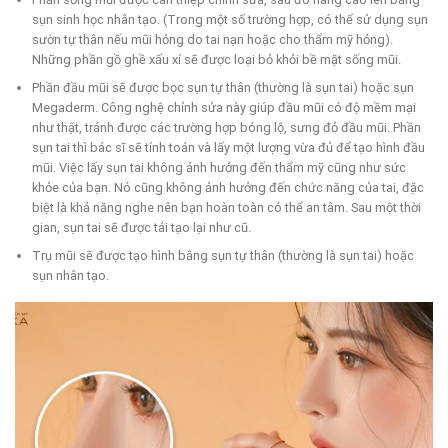
sụn sinh học nhân tạo. (Trong một số trường hợp, có thể sử dụng sụn
sườn tự thân nếu mũi hỏng do tai nạn hoặc cho thẩm mỹ hỏng).
Những phần gồ ghề xấu xí sẽ được loại bỏ khỏi bề mặt sống mũi.
Phần đầu mũi sẽ được bọc sụn tự thân (thường là sụn tai) hoặc sụn
Megaderm. Công nghệ chỉnh sửa này giúp đầu mũi có độ mềm mại
như thật, tránh được các trường hợp bóng lộ, sưng đỏ đầu mũi. Phần
sụn tai thì bác sĩ sẽ tính toán và lấy một lượng vừa đủ để tạo hình đầu
mũi. Việc lấy sụn tai không ảnh hưởng đến thẩm mỹ cũng như sức
khỏe của bạn. Nó cũng không ảnh hưởng đến chức năng của tai, đặc
biệt là khả năng nghe nên bạn hoàn toàn có thể an tâm. Sau một thời
gian, sụn tai sẽ được tái tạo lại như cũ.
Trụ mũi sẽ được tạo hình bằng sụn tự thân (thường là sụn tai) hoặc
sụn nhân tạo.