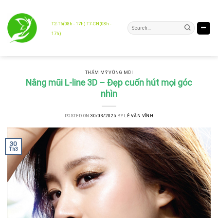
Skip
to
content
T2-T6(08h - 17h) T7-CN(08h -
17h)
THẨM MỸ VÙNG MŨI
Nâng mũi L-line 3D – Đẹp cuốn hút mọi góc
nhìn
POSTED ON
30/03/2025
BY
LÊ VĂN VĨNH
30
Th3