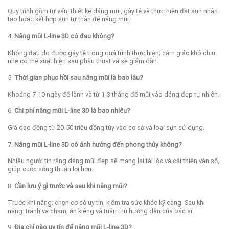
Quy trình gồm tư vấn, thiết kế dáng mũi, gây tê và thực hiện đặt sụn nhân
tạo hoặc kết hợp sụn tự thân để nâng mũi.
4.
Nâng mũi L-line 3D có đau không?
Không đau do được gây tê trong quá trình thực hiện; cảm giác khó chịu
nhẹ có thể xuất hiện sau phẫu thuật và sẽ giảm dần.
5.
Thời gian phục hồi sau nâng mũi là bao lâu?
Khoảng 7-10 ngày để lành và từ 1-3 tháng để mũi vào dáng đẹp tự nhiên.
6.
Chi phí nâng mũi L-line 3D là bao nhiêu?
Giá dao động từ 20-50 triệu đồng tùy vào cơ sở và loại sụn sử dụng.
7.
Nâng mũi L-line 3D có ảnh hưởng đến phong thủy không?
Nhiều người tin rằng dáng mũi đẹp sẽ mang lại tài lộc và cải thiện vận số,
giúp cuộc sống thuận lợi hơn.
8.
Cần lưu ý gì trước và sau khi nâng mũi?
Trước khi nâng: chọn cơ sở uy tín, kiểm tra sức khỏe kỹ càng. Sau khi
nâng: tránh va chạm, ăn kiêng và tuân thủ hướng dẫn của bác sĩ.
9.
Địa chỉ nào uy tín để nâng mũi L-line 3D?