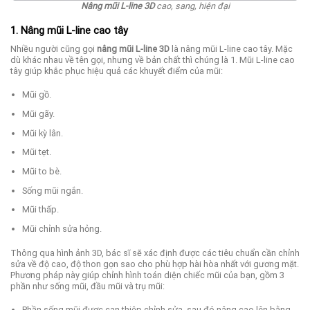
Nâng mũi L-line 3D
cao, sang, hiện đại
1. Nâng mũi L-line cao tây
Nhiều người cũng gọi
nâng mũi L-line 3D
là nâng mũi L-line cao tây. Mặc
dù khác nhau về tên gọi, nhưng về bản chất thì chúng là 1. Mũi L-line cao
tây giúp khắc phục hiệu quả các khuyết điểm của mũi:
Mũi gồ.
Mũi gãy.
Mũi kỳ lân.
Mũi tẹt.
Mũi to bè.
Sống mũi ngắn.
Mũi thấp.
Mũi chỉnh sửa hỏng.
Thông qua hình ảnh 3D, bác sĩ sẽ xác định được các tiêu chuẩn cần chỉnh
sửa về độ cao, độ thon gọn sao cho phù hợp hài hòa nhất với gương mặt.
Phương pháp này giúp chỉnh hình toán diện chiếc mũi của bạn, gồm 3
phần như sống mũi, đầu mũi và trụ mũi:
Phần sống mũi được can thiệp chỉnh sửa, sau đó nâng cao lên bằng