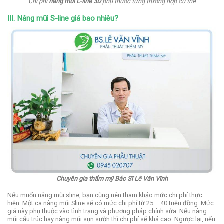
Chi phí
nâng mũi L-line 3D
phụ thuộc từng trường hợp cụ thể
III. Nâng mũi S-line giá bao nhiêu?
Chuyên gia thẩm mỹ Bác Sĩ Lê Văn Vĩnh
Nếu muốn nâng mũi sline, bạn cũng nên tham khảo mức chi phí thực
hiện. Một ca nâng mũi Sline sẽ có mức chi phí từ 25 – 40 triệu đồng. Mức
giá này phụ thuộc vào tình trạng và phương pháp chỉnh sửa. Nếu nâng
mũi cấu trúc hay nâng mũi sụn sườn thì chi phí sẽ khá cao. Ngược lại, nếu