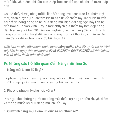
mũi ít khuyết điểm, chỉ cần can thiệp bọc sụn thì bạn sẽ chi trả mức thấp
hơn.
Có thể thấy được,
nâng mũi L-line 3D
đang trở thành trào lưu thẩm mỹ
mới, nhận được sự quan tâm lớn từ các tín đồ thẩm mỹ. Để được tư vấn
chi tiết về công nghệ chỉnh sửa dáng mũi hiện đại này, bạn hãy liên hệ
đến bác sĩ Lê Văn Vĩnh. Đây là một chuyên gia thẩm mỹ làm đẹp hàng
đầu hiện nay, với hơn 20 năm kinh nghiệm, bác sĩ mang đến cho khách
hàng sự tin tưởng tuyệt đối với các dáng mũi thời thượng, chuẩn vẻ đẹp
hiện đại và độ an toàn cao, độ bền trọn đời.
Nếu bạn có nhu cầu muốn phẫu thuật
nâng mũi L-Line 3D
uy tín với Dr. Vĩnh
hãy liên hệ ngay đến số hotline
0945 020707 – 0847 020707
để đặt lịch tư
vấn và phẫu thuật sớm nhất nhé.
IV. Những câu hỏi liên quan đến Nâng mũi l line 3d
1.
Nâng mũi L-line 3D là gì?
Là phương pháp thẩm mỹ tạo dáng mũi cao, thẳng, sắc nét theo hình
chữ L, giúp gương mặt thêm phần nổi bật và hài hòa.
2.
Phương pháp này phù hợp với ai?
Phù hợp cho những người có dáng mũi thấp, tẹt hoặc nhiều khuyết điểm
và mong muốn sở hữu dáng mũi chuẩn Tây.
3.
Quy trình nâng mũi L-line 3D diễn ra như thế nào?