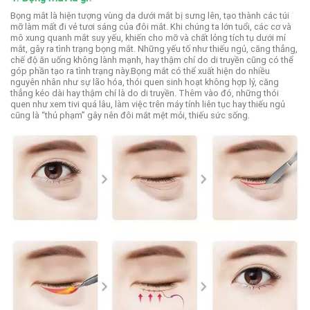
Bọng mắt là hiện tượng vùng da dưới mắt bị sưng lên, tạo thành các túi
mỡ làm mất đi vẻ tươi sáng của đôi mắt. Khi chúng ta lớn tuổi, các cơ và
mô xung quanh mắt suy yếu, khiến cho mỡ và chất lỏng tích tụ dưới mí
mắt, gây ra tình trạng bọng mắt. Những yếu tố như thiếu ngủ, căng thẳng,
chế độ ăn uống không lành mạnh, hay thậm chí do di truyền cũng có thể
góp phần tạo ra tình trạng này.Bọng mắt có thể xuất hiện do nhiều
nguyên nhân như sự lão hóa, thói quen sinh hoạt không hợp lý, căng
thẳng kéo dài hay thậm chí là do di truyền. Thêm vào đó, những thói
quen như xem tivi quá lâu, làm việc trên máy tính liên tục hay thiếu ngủ
cũng là “thủ phạm” gây nên đôi mắt mệt mỏi, thiếu sức sống.