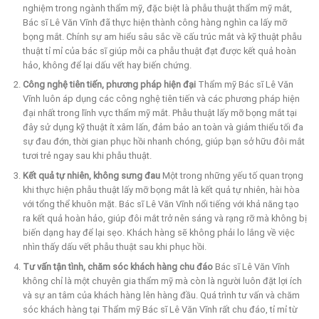
nghiệm trong ngành thẩm mỹ, đặc biệt là phẫu thuật thẩm mỹ mắt,
Bác sĩ Lê Văn Vĩnh đã thực hiện thành công hàng nghìn ca lấy mỡ
bọng mắt. Chính sự am hiểu sâu sắc về cấu trúc mắt và kỹ thuật phẫu
thuật tỉ mỉ của bác sĩ giúp mỗi ca phẫu thuật đạt được kết quả hoàn
hảo, không để lại dấu vết hay biến chứng.
Công nghệ tiên tiến, phương pháp hiện đại
Thẩm mỹ Bác sĩ Lê Văn
Vĩnh luôn áp dụng các công nghệ tiên tiến và các phương pháp hiện
đại nhất trong lĩnh vực thẩm mỹ mắt. Phẫu thuật lấy mỡ bọng mắt tại
đây sử dụng kỹ thuật ít xâm lấn, đảm bảo an toàn và giảm thiểu tối đa
sự đau đớn, thời gian phục hồi nhanh chóng, giúp bạn sở hữu đôi mắt
tươi trẻ ngay sau khi phẫu thuật.
Kết quả tự nhiên, không sưng đau
Một trong những yếu tố quan trọng
khi thực hiện phẫu thuật lấy mỡ bọng mắt là kết quả tự nhiên, hài hòa
với tổng thể khuôn mặt. Bác sĩ Lê Văn Vĩnh nổi tiếng với khả năng tạo
ra kết quả hoàn hảo, giúp đôi mắt trở nên sáng và rạng rỡ mà không bị
biến dạng hay để lại sẹo. Khách hàng sẽ không phải lo lắng về việc
nhìn thấy dấu vết phẫu thuật sau khi phục hồi.
Tư vấn tận tình, chăm sóc khách hàng chu đáo
Bác sĩ Lê Văn Vĩnh
không chỉ là một chuyên gia thẩm mỹ mà còn là người luôn đặt lợi ích
và sự an tâm của khách hàng lên hàng đầu. Quá trình tư vấn và chăm
sóc khách hàng tại Thẩm mỹ Bác sĩ Lê Văn Vĩnh rất chu đáo, tỉ mỉ từ