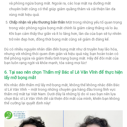
và phòng ngừa bọng mắt. Ngoài ra, các loại mặt nạ dưỡng mắt
chuyên biệt cũng có thể giúp giảm quầng thâm và cải thiện làn da
vùng mắt hiệu quả.
Chấp nhận và yêu thương bản thân
Một trong những yếu tố quan trọng
trong việc phòng ngừa bọng mắt chính là giảm căng thẳng và lo âu.
Khi bạn cảm thấy thư giãn và ít lo lắng hơn, làn da của bạn sẽ tự nhiên
trở nên đẹp hơn, đồng thời bọng mắt cũng sẽ giảm đi đáng kể.
Dù có nhiều nguyên nhân dẫn đến bọng mắt như di truyền hay lão hóa,
nhưng với những thói quen đơn giản và hiệu quả này, bạn hoàn toàn có
thể phòng ngừa và giảm thiểu tình trạng bọng mắt. Hãy để đôi mắt của
bạn luôn rạng ngời và khỏe mạnh, tỏa sáng mọi lúc!
6. Tại sao nên chọn Thẩm mỹ Bác sĩ Lê Văn Vĩnh để thực hiện
lấy mỡ bọng mắt
Khi nhắc đến thẩm mỹ lấy mỡ bọng mắt, không thể không nhắc đến Bác
sĩ Lê Văn Vĩnh – một trong những chuyên gia hàng đầu trong lĩnh vực
thẩm mỹ mắt tại Việt Nam. Dưới đây là những lý do vì sao bạn nên lựa
chọn Bác sĩ Lê Văn Vĩnh để cải thiện đôi mắt của mình, khiến bạn không
thể cưỡng lại quyết định này!