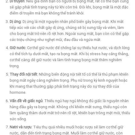
Di truyền
: Nếu gia đình bạn có người bị bọng mắt, rất có thể bạn cũng
sẽ gặp phải tình trạng này từ khi còn trẻ. Đôi khi, bọng mắt là một đặc
điểm di truyền mà bạn không thể tránh khỏi.
Dị ứng
: Dị ứng là một nguyên nhân phổ biến gây bọng mắt. Khi mắt
tiếp xúc với các chất gây dị ứng, chúng sẽ bị sưng tấy và viêm, làm
cho bọng mắt trở nên rõ rệt hơn. Ngoài sưng mắt, bạn còn có thể gặp
các triệu chứng như nghẹt mũi, đau đầu và ngứa mắt.
Giữ nước
: Cơ thể giữ nước để chống lại sự thiếu hụt nước, và dịch lỏng
có thể tích tụ dưới mắt, tạo ra bọng mắt. Khi bị stress hay căng thẳng,
cơ thể càng dễ giữ nước và làm tình trạng bọng mắt thêm nghiêm
trọng.
Thay đổi nội tiết
: Những biến động nội tiết tố có thể là thủ phạm khiến
bọng mắt ngày càng nghiêm trọng. Phụ nữ trong kỳ kinh nguyệt hoặc
khi mang thai thường gặp phải tình trạng này do sự thay đổi của
hormone.
Vấn đề về giấc ngủ
: Thiếu ngủ hay ngủ không đủ giấc là nguyên nhân
hàng đầu gây ra bọng mắt. Không chỉ khiến mắt sưng, thiếu ngủ còn
làm quầng thâm dưới mắt trở nên rõ rệt, khiến bạn trông mệt mỏi, thiếu
sức sống.
Natri và rượu
: Tiêu thụ quá nhiều muối hoặc rượu sẽ làm cơ thể giữ
nước, dẫn đến tình trạng bọng mắt. Muối làm cơ thể giữ nước, còn