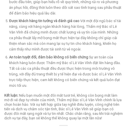
bước đầu tiên, giúp bạn hiểu rõ về quy trình, những rủi ro và phương
án phục hồi, đồng thời luôn theo dõi sát sao tình trạng sau phẫu thuật
để đảm bảo hiệu quả lâu dài.
Được khách hàng tin tưởng và đánh giá cao
Với một đội ngũ bác sĩ tài
năng, cùng với hàng ngàn khách hàng hài lòng, Thẩm mỹ Bác sĩ Lê
Văn Vĩnh đã chứng minh được chất lượng và uy tín của mình. Những
ca phẫu thuật lấy mỡ bọng mắt thực hiện tại đây không chỉ giúp cải
thiện nhan sắc mà còn mang lại sự tự tin cho khách hàng, khiến họ
cảm thấy như mình được tái sinh từ vẻ ngoài.
An toàn tuyệt đối, đảm bảo không có biến chứng
Sự an toàn của
khách hàng luôn được Thẩm mỹ Bác sĩ Lê Văn Vĩnh đặt lên hàng đầu.
Tất cả các ca phẫu thuật đều được thực hiện trong môi trường vô
trùng, với đầy đủ trang thiết bị y tế hiện đại và được bác sĩ Lê Văn Vĩnh
trực tiếp thực hiện, cam kết không có biến chứng và kết quả luôn đạt
mức tối ưu.
Kết luận:
Nếu bạn muốn một đôi mắt tươi trẻ, không còn bọng mắt làm
mờ đi vẻ đẹp tự nhiên của mình, Thẩm mỹ Bác sĩ Lê Văn Vĩnh chính là lựa
chọn hoàn hảo. Với sự kết hợp giữa tay nghề điêu luyện, công nghệ tiên
tiến và dịch vụ chăm sóc tận tình, Bác sĩ Lê Văn Vĩnh sẽ giúp bạn có
được đôi mắt rạng ngời và tự tin nhất. Chắc chắn rằng, sau khi trải nghiệm
dịch vụ tại đây, bạn sẽ không thể không quay lại một lần nữa!