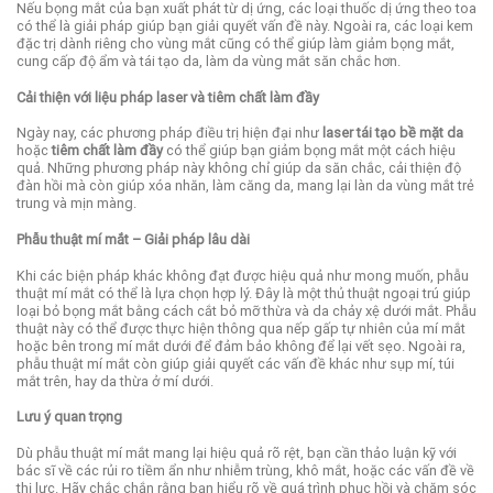
Nếu bọng mắt của bạn xuất phát từ dị ứng, các loại thuốc dị ứng theo toa
có thể là giải pháp giúp bạn giải quyết vấn đề này. Ngoài ra, các loại kem
đặc trị dành riêng cho vùng mắt cũng có thể giúp làm giảm bọng mắt,
cung cấp độ ẩm và tái tạo da, làm da vùng mắt săn chắc hơn.
Cải thiện với liệu pháp laser và tiêm chất làm đầy
Ngày nay, các phương pháp điều trị hiện đại như
laser tái tạo bề mặt da
hoặc
tiêm chất làm đầy
có thể giúp bạn giảm bọng mắt một cách hiệu
quả. Những phương pháp này không chỉ giúp da săn chắc, cải thiện độ
đàn hồi mà còn giúp xóa nhăn, làm căng da, mang lại làn da vùng mắt trẻ
trung và mịn màng.
Phẫu thuật mí mắt – Giải pháp lâu dài
Khi các biện pháp khác không đạt được hiệu quả như mong muốn, phẫu
thuật mí mắt có thể là lựa chọn hợp lý. Đây là một thủ thuật ngoại trú giúp
loại bỏ bọng mắt bằng cách cắt bỏ mỡ thừa và da chảy xệ dưới mắt. Phẫu
thuật này có thể được thực hiện thông qua nếp gấp tự nhiên của mí mắt
hoặc bên trong mí mắt dưới để đảm bảo không để lại vết sẹo. Ngoài ra,
phẫu thuật mí mắt còn giúp giải quyết các vấn đề khác như sụp mí, túi
mắt trên, hay da thừa ở mí dưới.
Lưu ý quan trọng
Dù phẫu thuật mí mắt mang lại hiệu quả rõ rệt, bạn cần thảo luận kỹ với
bác sĩ về các rủi ro tiềm ẩn như nhiễm trùng, khô mắt, hoặc các vấn đề về
thị lực. Hãy chắc chắn rằng bạn hiểu rõ về quá trình phục hồi và chăm sóc