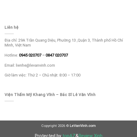
Liên hệ
Địa chỉ: 29A Trần Quang Diệu, Phường 13 ,Quận 3, Thành phố Hồ Chí
Minh, Việt Nam
Hotline:
0945 020707
–
0847 020707
Email: lienhe@levanvinh.com
Giờ làm việc: Thứ 2 – Chủ nhật: 8:00 – 17:00
Viện Thẩm Mỹ Khang Vĩnh – Bác Sĩ Lê Văn Vĩnh
Copyright 2026 ©
LeVanVinh.com
Protected by
topAZ
&
Review Xinh