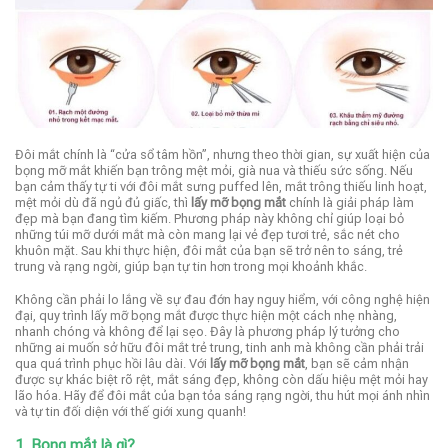
Đôi mắt chính là “cửa sổ tâm hồn”, nhưng theo thời gian, sự xuất hiện của
bọng mỡ mắt khiến bạn trông mệt mỏi, già nua và thiếu sức sống. Nếu
bạn cảm thấy tự ti với đôi mắt sưng puffed lên, mắt trông thiếu linh hoạt,
mệt mỏi dù đã ngủ đủ giấc, thì
lấy mỡ bọng mắt
chính là giải pháp làm
đẹp mà bạn đang tìm kiếm. Phương pháp này không chỉ giúp loại bỏ
những túi mỡ dưới mắt mà còn mang lại vẻ đẹp tươi trẻ, sắc nét cho
khuôn mặt. Sau khi thực hiện, đôi mắt của bạn sẽ trở nên to sáng, trẻ
trung và rạng ngời, giúp bạn tự tin hơn trong mọi khoảnh khắc.
Không cần phải lo lắng về sự đau đớn hay nguy hiểm, với công nghệ hiện
đại, quy trình lấy mỡ bọng mắt được thực hiện một cách nhẹ nhàng,
nhanh chóng và không để lại sẹo. Đây là phương pháp lý tưởng cho
những ai muốn sở hữu đôi mắt trẻ trung, tinh anh mà không cần phải trải
qua quá trình phục hồi lâu dài. Với
lấy mỡ bọng mắt
, bạn sẽ cảm nhận
được sự khác biệt rõ rệt, mắt sáng đẹp, không còn dấu hiệu mệt mỏi hay
lão hóa. Hãy để đôi mắt của bạn tỏa sáng rạng ngời, thu hút mọi ánh nhìn
và tự tin đối diện với thế giới xung quanh!
1. Bọng mắt là gì?