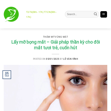
Skip
to
content
T2-T6(08h - 17h) T7-CN(08h -
17h)
THẨM MỸ VÙNG MẮT
Lấy mỡ bọng mắt – Giải pháp thần kỳ cho đôi
mắt tươi trẻ, cuốn hút
POSTED ON
05/01/2025
BY
LÊ VĂN VĨNH
05
Th1