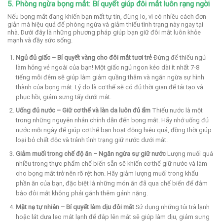
5. Phòng ngừa bọng mắt: Bí quyết giúp đôi mắt luôn rạng ngời
Nếu bọng mắt đang khiến bạn mất tự tin, đừng lo, vì có nhiều cách đơn
giản mà hiệu quả để phòng ngừa và giảm thiểu tình trạng này ngay tại
nhà. Dưới đây là những phương pháp giúp bạn giữ đôi mắt luôn khỏe
mạnh và đầy sức sống.
Ngủ đủ giấc – Bí quyết vàng cho đôi mắt tươi trẻ
Đừng để thiếu ngủ
làm hỏng vẻ ngoài của bạn! Một giấc ngủ ngon kéo dài ít nhất 7-8
tiếng mỗi đêm sẽ giúp làm giảm quầng thâm và ngăn ngừa sự hình
thành của bọng mắt. Lý do là cơ thể sẽ có đủ thời gian để tái tạo và
phục hồi, giảm sưng tấy dưới mắt.
Uống đủ nước – Giữ cơ thể và làn da luôn đủ ẩm
Thiếu nước là một
trong những nguyên nhân chính dẫn đến bọng mắt. Hãy nhớ uống đủ
nước mỗi ngày để giúp cơ thể bạn hoạt động hiệu quả, đồng thời giúp
loại bỏ chất độc và tránh tình trạng giữ nước dưới mắt.
Giảm muối trong chế độ ăn – Ngăn ngừa sự giữ nước
Lượng muối quá
nhiều trong thực phẩm chế biến sẵn sẽ khiến cơ thể giữ nước và làm
cho bọng mắt trở nên rõ rệt hơn. Hãy giảm lượng muối trong khẩu
phần ăn của bạn, đặc biệt là những món ăn đã qua chế biến để đảm
bảo đôi mắt không phải gánh thêm gánh nặng.
Mặt nạ tự nhiên – Bí quyết làm dịu đôi mắt
Sử dụng những túi trà lạnh
hoặc lát dưa leo mát lạnh để đắp lên mắt sẽ giúp làm dịu, giảm sưng