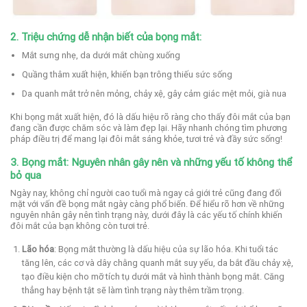
2. Triệu chứng dễ nhận biết của bọng mắt:
Mắt sưng nhẹ, da dưới mắt chùng xuống
Quầng thâm xuất hiện, khiến bạn trông thiếu sức sống
Da quanh mắt trở nên mỏng, chảy xệ, gây cảm giác mệt mỏi, già nua
Khi bọng mắt xuất hiện, đó là dấu hiệu rõ ràng cho thấy đôi mắt của bạn
đang cần được chăm sóc và làm đẹp lại. Hãy nhanh chóng tìm phương
pháp điều trị để mang lại đôi mắt sáng khỏe, tươi trẻ và đầy sức sống!
3. Bọng mắt: Nguyên nhân gây nên và những yếu tố không thể
bỏ qua
Ngày nay, không chỉ người cao tuổi mà ngay cả giới trẻ cũng đang đối
mặt với vấn đề bọng mắt ngày càng phổ biến. Để hiểu rõ hơn về những
nguyên nhân gây nên tình trạng này, dưới đây là các yếu tố chính khiến
đôi mắt của bạn không còn tươi trẻ.
Lão hóa
: Bọng mắt thường là dấu hiệu của sự lão hóa. Khi tuổi tác
tăng lên, các cơ và dây chằng quanh mắt suy yếu, da bắt đầu chảy xệ,
tạo điều kiện cho mỡ tích tụ dưới mắt và hình thành bọng mắt. Căng
thẳng hay bệnh tật sẽ làm tình trạng này thêm trầm trọng.