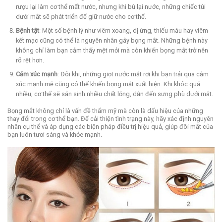
rượu lại làm cơ thể mất nước, nhưng khi bù lại nước, những chiếc túi
dưới mắt sẽ phát triển để giữ nước cho cơ thể.
Bệnh tật
: Một số bệnh lý như viêm xoang, dị ứng, thiếu máu hay viêm
kết mạc cũng có thể là nguyên nhân gây bọng mắt. Những bệnh này
không chỉ làm bạn cảm thấy mệt mỏi mà còn khiến bọng mắt trở nên
rõ rệt hơn.
Cảm xúc mạnh
: Đôi khi, những giọt nước mắt rơi khi bạn trải qua cảm
xúc mạnh mẽ cũng có thể khiến bọng mắt xuất hiện. Khi khóc quá
nhiều, cơ thể sẽ sản sinh nhiều chất lỏng, dẫn đến sưng phù dưới mắt.
Bọng mắt không chỉ là vấn đề thẩm mỹ mà còn là dấu hiệu của những
thay đổi trong cơ thể bạn. Để cải thiện tình trạng này, hãy xác định nguyên
nhân cụ thể và áp dụng các biện pháp điều trị hiệu quả, giúp đôi mắt của
bạn luôn tươi sáng và khỏe mạnh.