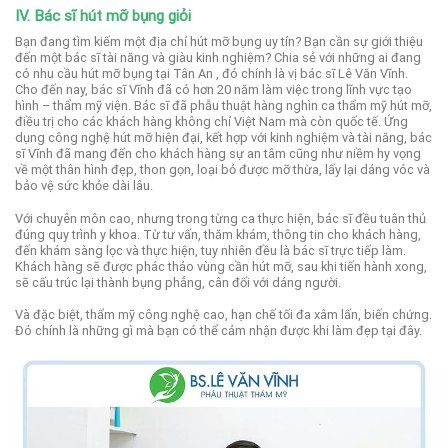
IV. Bác sĩ hút mỡ bụng giỏi
Bạn đang tìm kiếm một địa chỉ hút mỡ bụng uy tín? Bạn cần sự giới thiệu
đến một bác sĩ tài năng và giàu kinh nghiệm? Chia sẻ với những ai đang
có nhu cầu hút mỡ bụng tại Tân An , đó chính là vị bác sĩ Lê Văn Vĩnh.
Cho đến nay, bác sĩ Vĩnh đã có hơn 20 năm làm việc trong lĩnh vực tạo
hình – thẩm mỹ viện. Bác sĩ đã phẫu thuật hàng nghìn ca thẩm mỹ hút mỡ,
điều trị cho các khách hàng không chỉ Việt Nam mà còn quốc tế.
Ứng
dụng công nghệ hút mỡ hiện đại, kết hợp với kinh nghiệm và tài năng, bác
sĩ Vĩnh đã mang đến cho khách hàng sự an tâm cũng như niềm hy vọng
về một thân hình đẹp, thon gọn, loại bỏ được mỡ thừa, lấy lại dáng vóc và
bảo vệ sức khỏe dài lâu.
Với chuyên môn cao, nhưng trong từng ca thực hiện, bác sĩ đều tuân thủ
đúng quy trình y khoa. Từ tư vấn, thăm khám, thông tin cho khách hàng,
đến khám sàng lọc và thực hiện, tuy nhiên đều là bác sĩ trực tiếp làm.
Khách hàng sẽ được phác thảo vùng cần hút mỡ, sau khi tiến hành xong,
sẽ cấu trúc lại thành bụng phẳng, cân đối với dáng người.
Và đặc biệt, thẩm mỹ công nghệ cao, hạn chế tối đa xâm lấn, biến chứng.
Đó chính là những gì mà bạn có thể cảm nhận được khi làm đẹp tại đây.