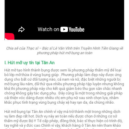
Chia sẽ của Thạc sĩ – Bác sĩ Lê Văn Vĩnh trên Truyền Hình Tiền Giang về
phương pháp hút mỡ bụng an toàn
I. Hút mỡ uy tín tại Tân An
Hút mỡ tạo hình thành bụng được xem là phương pháp thẩm mỹ để loại
bỏ lớp mỡ thừa ở vùng bụng giúp .
Phương pháp làm đẹp này được ứng
dụng cho bất cứ đối tượng nào, cả nam và nữ, đặc biệt những người bị
mỡ bụng lâu năm, đã thử qua nhiều phương pháp tập luyện nhưng không
khả thi phương pháp này cho kết quả giảm béo thu gọn săn chắc nhanh
chóng không gây tác dụng phụ.
Đây cũng là một trong những giải pháp
cải thiện vóc dáng được nhiều chị em phụ nữ sau sinh chọn lựa, nhằm
khắc phục tình trạng vùng bụng chảy xệ hay rạn da, da chùng nhão.
Hút mỡ bụng tại Tân An chính vì vậy mà trở thành một trong những dịch
vụ làm đẹp rất hot. Dịch vụ này an toàn nếu được chọn ở những cơ sở
thẩm mỹ được Bộ Y Tế cấp phép, đồng thời, bác sĩ thực hiện có trình độ,
tay nghề và y đức cao.
Chính vì vậy, khách hàng ở Tân An nên tham khảo