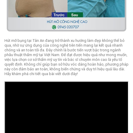
Hút mỡ bụng tại Tân An đang trở thành xu hướng làm đẹp không thể bỏ
qua, nhờ sự ứng dụng của công nghệ tiên tiến mang lại kết quả nhanh
chóng và an toàn tối đa. Đây chính là bước tiến vượt bậc trong ngành
phẫu thuật thẩm mỹ tại Việt Nam. Để đạt được hiệu quả như mong muốn,
việc lựa chọn cơ sở thẩm mỹ uy tín và bác sĩ chuyên môn cao là yếu tố
quyết định. Không chỉ giúp bạn sở hữu vóc dáng hoàn hảo, phương pháp
này còn đảm bảo an toàn, không biến chứng và duy trì hiệu quả lâu dài.
Hãy khám phá chi tiết qua bài viết dưới đây!