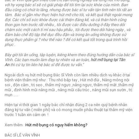
với hy vọng bác sĩ sẽ có giải pháp để tôi tìm lại sức khỏe của mình.
Ban
đầu cũng có chút lo lắng, nhưng được bác sĩ tư vấn tận tình nên tôi rất an
tâm.
Bác sĩ gần như thực hiện hút mỡ cho tôi, và kết quả thật ngoài mong
đợi. Các chỉ số sức khỏe được cải thiện đáng kể, và cả thân hình cũng
thon gọn hơn trước rất nhiều , tôi được các điều dưỡng ở đây theo dỏi
chăm sóc một cách tỉ mỉ sau hậu phẫu , tôi được theo dỏi hàng ngày , và
đảm bảo chế độ tập thể dục đều đặn và trong ăn uống không được sử
dụng thực phẩm gì ? như thế nào ? để có kết quả tốt trong quá trình hồi
phục .
Bây giờ tôi ăn uống, tập luyện, kiêng khem theo đúng hướng dẫn của bác sĩ
Vĩnh. Các bạn muốn làm đẹp tự nhiên và an toàn,
hút mỡ bụng tại Tân
An
thì cứ tự tin liên hệ bác sĩ để được tư vấn.”
Ngoài dịch vụ hút mỡ bụng Bác Sĩ Vĩnh còn làm nhiều dịch vụ khác ở tại
bệnh viện thẩm mỹ như : Thu nhỏ bắp tay , Hút mỡ đùi , Nâng mông nội
soi , độn cằm , trị sẹo , thẩm mỹ ngực ,nâng ngực, thẩm mỹ mắt ,thẩm mỹ
mũi , định hình mũi nâng mũi , nâng mũi cấu trúc , nâng mũi sụn sườn , trị
mụn …..
Hiện tại vì thời gian 1 ngày bác chỉ nhận đúng 2 ca nên quý bệnh nhân
đăng ký tư vấn ( miễn phí) và có mong muốn phẫu thuật tại thẫm mỹ viện
trước 1 tuần xin cảm ơn !
Xem thêm :
Hút mỡ bụng có nguy hiểm không?
BÁC SĨ LÊ VĂN VĨNH