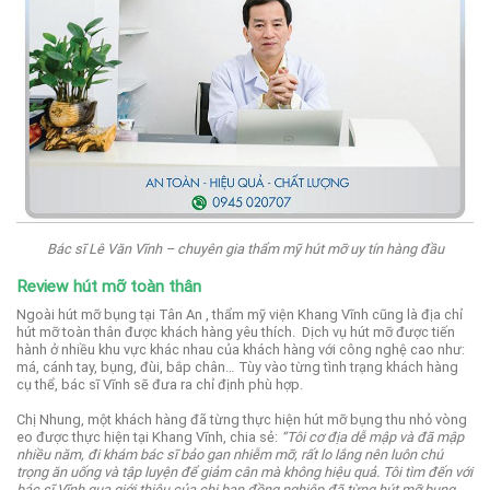
Bác sĩ Lê Văn Vĩnh – chuyên gia thẩm mỹ hút mỡ uy tín hàng đầu
Review hút mỡ toàn thân
Ngoài hút mỡ bụng tại Tân An , thẩm mỹ viện Khang Vĩnh cũng là địa chỉ
hút mỡ toàn thân được khách hàng yêu thích.
Dịch vụ hút mỡ được tiến
hành ở nhiều khu vực khác nhau của khách hàng với công nghệ cao như:
má, cánh tay, bụng, đùi, bắp chân… Tùy vào từng tình trạng khách hàng
cụ thể, bác sĩ Vĩnh sẽ đưa ra chỉ định phù hợp.
Chị Nhung, một khách hàng đã từng thực hiện hút mỡ bụng thu nhỏ vòng
eo được thực hiện tại Khang Vĩnh, chia sẻ:
“Tôi cơ địa dễ mập và đã mập
nhiều năm, đi khám bác sĩ bảo gan nhiễm mỡ, rất lo lắng nên luôn chú
trọng ăn uống và tập luyện để giảm cân mà không hiệu quả.
Tôi tìm đến với
bác sĩ Vĩnh qua giới thiệu của chị bạn đồng nghiệp đã từng hút mỡ bụng,