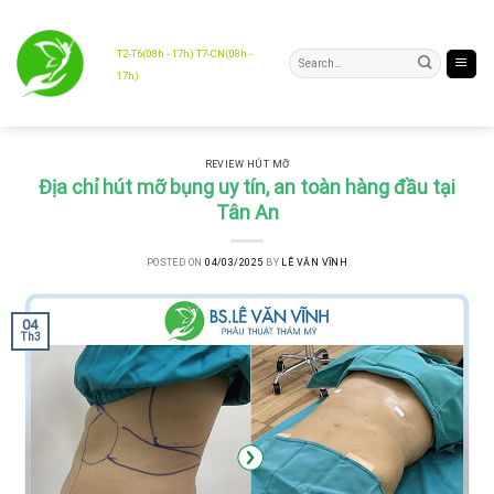
Skip
to
content
T2-T6(08h - 17h) T7-CN(08h -
17h)
REVIEW HÚT MỠ
Địa chỉ hút mỡ bụng uy tín, an toàn hàng đầu tại
Tân An
POSTED ON
04/03/2025
BY
LÊ VĂN VĨNH
04
Th3