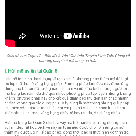
Chia sẽ của Thạc sĩ – Bác sĩ Lê Văn Vĩnh trên Truyền Hình Tiền Giang về
phương pháp hút mỡ bụng an toàn
I. Hút mỡ uy tín tại Quận 8
Hút mỡ tạo hình thành bụng được xem là phương pháp thẩm mỹ để loại
bỏ lớp mỡ thừa ở vùng bụng giúp .
Phương pháp làm đẹp này được ứng
dụng cho bất cứ đối tượng nào, cả nam và nữ, đặc biệt những người bị
mỡ bụng lâu năm, đã thử qua nhiều phương pháp tập luyện nhưng không
khả thi phương pháp này cho kết quả giảm béo thu gọn săn chắc nhanh
chóng không gây tác dụng phụ.
Đây cũng là một trong những giải pháp
cải thiện vóc dáng được nhiều chị em phụ nữ sau sinh chọn lựa, nhằm
khắc phục tình trạng vùng bụng chảy xệ hay rạn da, da chùng nhão.
Hút mỡ bụng tại Quận 8 chính vì vậy mà trở thành một trong những dịch
vụ làm đẹp rất hot. Dịch vụ này an toàn nếu được chọn ở những cơ sở
thẩm mỹ được Bộ Y Tế cấp phép, đồng thời, bác sĩ thực hiện có trình độ,