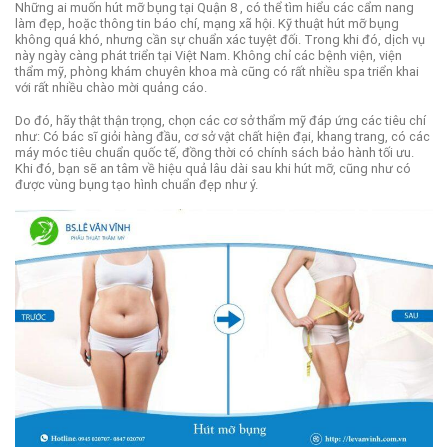
Những ai muốn hút mỡ bụng tại Quận 8 , có thể tìm hiểu các cẩm nang
làm đẹp, hoặc thông tin báo chí, mạng xã hội.
Kỹ thuật hút mỡ bụng
không quá khó, nhưng cần sự chuẩn xác tuyệt đối.
Trong khi đó, dịch vụ
này ngày càng phát triển tại Việt Nam. Không chỉ các bệnh viện, viện
thẩm mỹ, phòng khám chuyên khoa mà cũng có rất nhiều spa triển khai
với rất nhiều chào mời quảng cáo.
Do đó, hãy thật thận trọng, chọn các cơ sở thẩm mỹ đáp ứng các tiêu chí
như: Có bác sĩ giỏi hàng đầu, cơ sở vật chất hiện đại, khang trang, có các
máy móc tiêu chuẩn quốc tế, đồng thời có chính sách bảo hành tối ưu.
Khi đó, bạn sẽ an tâm về hiệu quả lâu dài sau khi hút mỡ, cũng như có
được vùng bụng tạo hình chuẩn đẹp như ý.