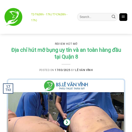
Skip
to
content
T2-T6(08h - 17h) T7-CN(08h -
17h)
REVIEW HÚT MỠ
Địa chỉ hút mỡ bụng uy tín và an toàn hàng đầu
tại Quận 8
POSTED ON
17/03/2025
BY
LÊ VĂN VĨNH
17
Th3