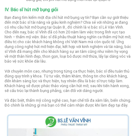
IV. Bác sĩ hút mỡ bụng giỏi
Bạn đang tìm kiếm một địa chỉ hút mỡ bụng uy tín? Bạn cần sự giới thiệu
đến một bác sĩ tài năng và giàu kinh nghiệm? Chia sẻ với những ai đang
có nhu cầu hút mỡ bụng tại Quận 8 , đó chính là vị bác sĩ Lê Văn Vĩnh.
Cho đến nay, bác sĩ Vĩnh đã có hơn 20 năm làm việc trong lĩnh vực tạo
hình – thẩm mỹ viện. Bác sĩ đã phẫu thuật hàng nghìn ca thẩm mỹ hút mỡ,
điều trị cho các khách hàng không chỉ Việt Nam mà còn quốc tế.
Ứng
dụng công nghệ hút mỡ hiện đại, kết hợp với kinh nghiệm và tài năng, bác
sĩ Vĩnh đã mang đến cho khách hàng sự an tâm cũng như niềm hy vọng
về một thân hình đẹp, thon gọn, loại bỏ được mỡ thừa, lấy lại dáng vóc và
bảo vệ sức khỏe dài lâu.
Với chuyên môn cao, nhưng trong từng ca thực hiện, bác sĩ đều tuân thủ
đúng quy trình y khoa. Từ tư vấn, thăm khám, thông tin cho khách hàng,
đến khám sàng lọc và thực hiện, tuy nhiên đều là bác sĩ trực tiếp làm.
Khách hàng sẽ được phác thảo vùng cần hút mỡ, sau khi tiến hành xong,
sẽ cấu trúc lại thành bụng phẳng, cân đối với dáng người.
Và đặc biệt, thẩm mỹ công nghệ cao, hạn chế tối đa xâm lấn, biến chứng.
Đó chính là những gì mà bạn có thể cảm nhận được khi làm đẹp tại đây.