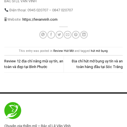
BÁC SĨ LÊ VĂN VĨNH
Điện thoại: 0945 020707 – 0847 020707
🖥 Website:
https://levanvinh.com
This entry was posted in
Review Hút Mỡ
and tagged
hút mỡ bụng
.
Review 12 địa chỉ nâng mũi uy tín, an
Địa chỉ hút mỡ bụng uy tín và an
toàn và đẹp tại Bình Phước
toàn hàng đầu tại Sóc Trăng
Chuyên gia thẩm mỹ – Bác sĩ Lê Văn Vĩnh