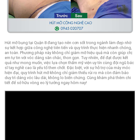
Hút mỡ bụng tại Quận 8 đang tạo nên cơn sốt trong ngành làm đẹp nhờ
sự kết hợp giữa công nghệ tiên tiến và quy trình thực hiện nhanh chóng,
an toàn. Phương pháp này không chỉ giảm mỡ hiệu quả mà còn giúp chị
em tự tin với vóc dáng săn chắc, thon gọn. Tuy nhiên, để đạt được kết
quả như mong muốn, việc lựa chọn thẩm mỹ viện uy tín cùng đội ngũ bác
sĩ tay nghề cao là yếu tố then chốt. Đặc biệt, với sự hỗ trợ của máy móc
hiện đại, quy trình hút mỡ không chỉ giảm thiểu rủi ro mà còn đảm bảo
duy trì dáng vóc lâu dài, không lo biến chứng. Cùng khám phá thêm chi
tiết để sở hữu vòng eo lý tưởng ngay hôm nay!