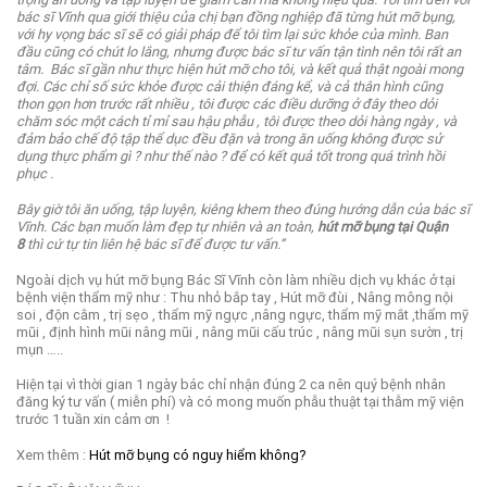
bác sĩ Vĩnh qua giới thiệu của chị bạn đồng nghiệp đã từng hút mỡ bụng,
với hy vọng bác sĩ sẽ có giải pháp để tôi tìm lại sức khỏe của mình.
Ban
đầu cũng có chút lo lắng, nhưng được bác sĩ tư vấn tận tình nên tôi rất an
tâm.
Bác sĩ gần như thực hiện hút mỡ cho tôi, và kết quả thật ngoài mong
đợi. Các chỉ số sức khỏe được cải thiện đáng kể, và cả thân hình cũng
thon gọn hơn trước rất nhiều , tôi được các điều dưỡng ở đây theo dỏi
chăm sóc một cách tỉ mỉ sau hậu phẫu , tôi được theo dỏi hàng ngày , và
đảm bảo chế độ tập thể dục đều đặn và trong ăn uống không được sử
dụng thực phẩm gì ? như thế nào ? để có kết quả tốt trong quá trình hồi
phục .
Bây giờ tôi ăn uống, tập luyện, kiêng khem theo đúng hướng dẫn của bác sĩ
Vĩnh. Các bạn muốn làm đẹp tự nhiên và an toàn,
hút mỡ bụng tại Quận
8
thì cứ tự tin liên hệ bác sĩ để được tư vấn.”
Ngoài dịch vụ hút mỡ bụng Bác Sĩ Vĩnh còn làm nhiều dịch vụ khác ở tại
bệnh viện thẩm mỹ như : Thu nhỏ bắp tay , Hút mỡ đùi , Nâng mông nội
soi , độn cằm , trị sẹo , thẩm mỹ ngực ,nâng ngực, thẩm mỹ mắt ,thẩm mỹ
mũi , định hình mũi nâng mũi , nâng mũi cấu trúc , nâng mũi sụn sườn , trị
mụn …..
Hiện tại vì thời gian 1 ngày bác chỉ nhận đúng 2 ca nên quý bệnh nhân
đăng ký tư vấn ( miễn phí) và có mong muốn phẫu thuật tại thẫm mỹ viện
trước 1 tuần xin cảm ơn !
Xem thêm :
Hút mỡ bụng có nguy hiểm không?