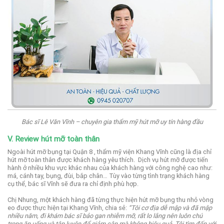
Bác sĩ Lê Văn Vĩnh – chuyên gia thẩm mỹ hút mỡ uy tín hàng đầu
V. Review hút mỡ toàn thân
Ngoài hút mỡ bụng tại Quận 8 , thẩm mỹ viện Khang Vĩnh cũng là địa chỉ
hút mỡ toàn thân được khách hàng yêu thích.
Dịch vụ hút mỡ được tiến
hành ở nhiều khu vực khác nhau của khách hàng với công nghệ cao như:
má, cánh tay, bụng, đùi, bắp chân… Tùy vào từng tình trạng khách hàng
cụ thể, bác sĩ Vĩnh sẽ đưa ra chỉ định phù hợp.
Chị Nhung, một khách hàng đã từng thực hiện hút mỡ bụng thu nhỏ vòng
eo được thực hiện tại Khang Vĩnh, chia sẻ:
“Tôi cơ địa dễ mập và đã mập
nhiều năm, đi khám bác sĩ bảo gan nhiễm mỡ, rất lo lắng nên luôn chú
trọng ăn uống và tập luyện để giảm cân mà không hiệu quả.
Tôi tìm đến với