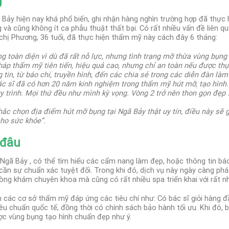
g
Bảy hiện nay khá phổ biến, ghi nhận hàng nghìn trường hợp đã thực 
và cũng không ít ca phẫu thuật thất bại.
Có rất nhiều vấn đề liên 
chị Phương, 36 tuổi, đã thực hiện thẩm mỹ này cách đây 6 tháng:
 toàn diện vì dù đã rất nỗ lực, nhưng tình trạng mỡ thừa vùng bụng
áp thẩm mỹ tiên tiến, hiệu quả cao, nhưng chỉ an toàn nếu được thực
 tin, từ báo chí, truyền hình, đến các chia sẻ trong các diễn đàn là
bác sĩ đã có hơn 20 năm kinh nghiệm trong thẩm mỹ hút mỡ, tạo hình
y trình. Mọi thứ đều như mình kỳ vọng. Vòng 2 trở nên thon gọn đẹp 
c chọn địa điểm hút mỡ bụng tại Ngã Bảy thật uy tín, điều này sẽ g
cho sức khỏe”.
 đâu
Ngã Bảy , có thể tìm hiểu các cẩm nang làm đẹp, hoặc thông tin báo
cần sự chuẩn xác tuyệt đối.
Trong khi đó, dịch vụ này ngày càng phát
òng khám chuyên khoa mà cũng có rất nhiều spa triển khai với rất n
n các cơ sở thẩm mỹ đáp ứng các tiêu chí như: Có bác sĩ giỏi hàng đầ
êu chuẩn quốc tế, đồng thời có chính sách bảo hành tối ưu.
Khi đó, 
ợc vùng bụng tạo hình chuẩn đẹp như ý.