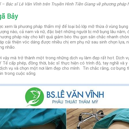
ĩ – Bác sĩ Lê Văn Vĩnh trên Truyền Hình Tiền Giang về phương pháp 
gã Bảy
c xem là phương pháp thẩm mỹ để loại bỏ lớp mỡ thừa ở vùng bụng 
ượng nào, cả nam và nữ, đặc biệt những người bị mỡ bụng lâu năm, 
 phương pháp này cho kết quả giảm béo thu gọn săn chắc nhanh chó
áp cải thiện vóc dáng được nhiều chị em phụ nữ sau sinh chọn lựa, 
ng nhão.
vì vậy mà trở thành một trong những dịch vụ làm đẹp rất hot. Dịch 
ế cấp phép, đồng thời, bác sĩ thực hiện có trình độ, tay nghề và y
dịch vụ và chọn một nơi làm đẹp cho mình.
Tin chắc rằng, cơ bụng 
tin trong cuộc sống.