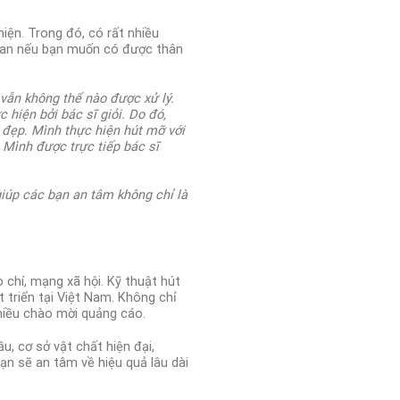
hiện.
Trong đó, có rất nhiều
quan nếu bạn muốn có được thân
 vẫn không thể nào được xử lý.
 hiện bởi bác sĩ giỏi.
Do đó,
m đẹp.
Mình thực hiện hút mỡ với
.
Mình được trực tiếp bác sĩ
.
iúp các bạn an tâm không chỉ là
 chí, mạng xã hội.
Kỹ thuật hút
 triển tại Việt Nam. Không chỉ
hiều chào mời quảng cáo.
u, cơ sở vật chất hiện đại,
bạn sẽ an tâm về hiệu quả lâu dài