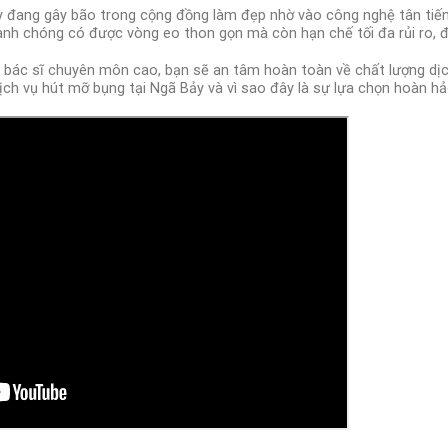
y đang gây bão trong cộng đồng làm đẹp nhờ vào công nghệ tân tiến
anh chóng có được vòng eo thon gọn mà còn hạn chế tối đa rủi ro, đ
i bác sĩ chuyên môn cao, bạn sẽ an tâm hoàn toàn về chất lượng dịc
ịch vụ hút mỡ bụng tại Ngã Bảy và vì sao đây là sự lựa chọn hoàn h