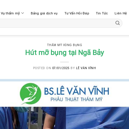
h Vụ thẩm mỹ
Bảng giá dịch vụ
Tư Vấn Hỏi Đáp
Tin Tức
Liên Hệ
THẨM MỸ VÙNG BỤNG
Hút mỡ bụng tại Ngã Bảy
POSTED ON
07/01/2025
BY
LÊ VĂN VĨNH