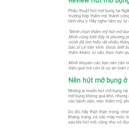
Review hút mỡ bụn
Phẫu thuật hút mỡ bụng tại Ngã 
trường hợp thẩm mỹ thành công 
hình như ý. Hãy nghe tâm sự từ 
“Mình chọn thẩm mỹ hút mỡ bụng
Mình cũng biết đây là phương ph
mình đã tìm hiểu rất nhiều thông
bác sĩ Lê Văn Vĩnh. Được biết 
thăm khám, tư vấn, thực hiện qu
Mình khuyên các bạn nên cân nhắ
hiệu quả mà còn là sự an toàn 
Nên hút mỡ bụng ở
Những ai muốn hút mỡ bụng tại 
mỡ bụng không quá khó, nhưng 
các bệnh viện, viện thẩm mỹ, ph
Do đó, hãy thật thận trọng, chọ
khang trang, có các máy móc ti
sau khi hút mỡ, cũng như có đư