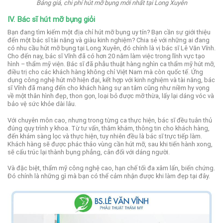
Bảng giá, chi phí hút mỡ bụng mới nhất tại Long Xuyên
IV. Bác sĩ hút mỡ bụng giỏi
Bạn đang tìm kiếm một địa chỉ hút mỡ bụng uy tín? Bạn cần sự giới thiệu
đến một bác sĩ tài năng và giàu kinh nghiệm? Chia sẻ với những ai đang
có nhu cầu hút mỡ bụng tại Long Xuyên, đó chính là vị bác sĩ Lê Văn Vĩnh.
Cho đến nay, bác sĩ Vĩnh đã có hơn 20 năm làm việc trong lĩnh vực tạo
hình – thẩm mỹ viện. Bác sĩ đã phẫu thuật hàng nghìn ca thẩm mỹ hút mỡ,
điều trị cho các khách hàng không chỉ Việt Nam mà còn quốc tế.
Ứng
dụng công nghệ hút mỡ hiện đại, kết hợp với kinh nghiệm và tài năng, bác
sĩ Vĩnh đã mang đến cho khách hàng sự an tâm cũng như niềm hy vọng
về một thân hình đẹp, thon gọn, loại bỏ được mỡ thừa, lấy lại dáng vóc và
bảo vệ sức khỏe dài lâu.
Với chuyên môn cao, nhưng trong từng ca thực hiện, bác sĩ đều tuân thủ
đúng quy trình y khoa. Từ tư vấn, thăm khám, thông tin cho khách hàng,
đến khám sàng lọc và thực hiện, tuy nhiên đều là bác sĩ trực tiếp làm.
Khách hàng sẽ được phác thảo vùng cần hút mỡ, sau khi tiến hành xong,
sẽ cấu trúc lại thành bụng phẳng, cân đối với dáng người.
Và đặc biệt, thẩm mỹ công nghệ cao, hạn chế tối đa xâm lấn, biến chứng.
Đó chính là những gì mà bạn có thể cảm nhận được khi làm đẹp tại đây.