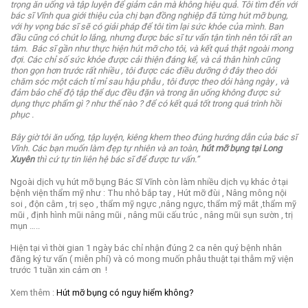
trọng ăn uống và tập luyện để giảm cân mà không hiệu quả.
Tôi tìm đến với
bác sĩ Vĩnh qua giới thiệu của chị bạn đồng nghiệp đã từng hút mỡ bụng,
với hy vọng bác sĩ sẽ có giải pháp để tôi tìm lại sức khỏe của mình.
Ban
đầu cũng có chút lo lắng, nhưng được bác sĩ tư vấn tận tình nên tôi rất an
tâm.
Bác sĩ gần như thực hiện hút mỡ cho tôi, và kết quả thật ngoài mong
đợi. Các chỉ số sức khỏe được cải thiện đáng kể, và cả thân hình cũng
thon gọn hơn trước rất nhiều , tôi được các điều dưỡng ở đây theo dỏi
chăm sóc một cách tỉ mỉ sau hậu phẫu , tôi được theo dỏi hàng ngày , và
đảm bảo chế độ tập thể dục đều đặn và trong ăn uống không được sử
dụng thực phẩm gì ? như thế nào ? để có kết quả tốt trong quá trình hồi
phục .
Bây giờ tôi ăn uống, tập luyện, kiêng khem theo đúng hướng dẫn của bác sĩ
Vĩnh. Các bạn muốn làm đẹp tự nhiên và an toàn,
hút mỡ bụng tại Long
Xuyên
thì cứ tự tin liên hệ bác sĩ để được tư vấn.”
Ngoài dịch vụ hút mỡ bụng Bác Sĩ Vĩnh còn làm nhiều dịch vụ khác ở tại
bệnh viện thẩm mỹ như : Thu nhỏ bắp tay , Hút mỡ đùi , Nâng mông nội
soi , độn cằm , trị sẹo , thẩm mỹ ngực ,nâng ngực, thẩm mỹ mắt ,thẩm mỹ
mũi , định hình mũi nâng mũi , nâng mũi cấu trúc , nâng mũi sụn sườn , trị
mụn …..
Hiện tại vì thời gian 1 ngày bác chỉ nhận đúng 2 ca nên quý bệnh nhân
đăng ký tư vấn ( miễn phí) và có mong muốn phẫu thuật tại thẫm mỹ viện
trước 1 tuần xin cảm ơn !
Xem thêm :
Hút mỡ bụng có nguy hiểm không?