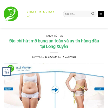
Skip
to
content
T2-T6(08h - 17h) T7-CN(08h -
17h)
REVIEW HÚT MỠ
Địa chỉ hút mỡ bụng an toàn và uy tín hàng đầu
tại Long Xuyên
POSTED ON
16/03/2025
BY
LÊ VĂN VĨNH
16
Th3