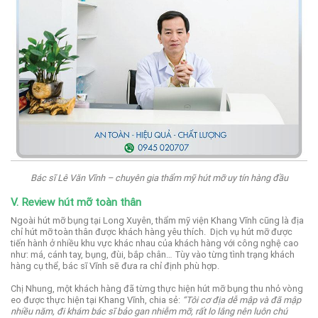
Bác sĩ Lê Văn Vĩnh – chuyên gia thẩm mỹ hút mỡ uy tín hàng đầu
V. Review hút mỡ toàn thân
Ngoài hút mỡ bụng tại Long Xuyên, thẩm mỹ viện Khang Vĩnh cũng là địa
chỉ hút mỡ toàn thân được khách hàng yêu thích.
Dịch vụ hút mỡ được
tiến hành ở nhiều khu vực khác nhau của khách hàng với công nghệ cao
như: má, cánh tay, bụng, đùi, bắp chân… Tùy vào từng tình trạng khách
hàng cụ thể, bác sĩ Vĩnh sẽ đưa ra chỉ định phù hợp.
Chị Nhung, một khách hàng đã từng thực hiện hút mỡ bụng thu nhỏ vòng
eo được thực hiện tại Khang Vĩnh, chia sẻ:
“Tôi cơ địa dễ mập và đã mập
nhiều năm, đi khám bác sĩ bảo gan nhiễm mỡ, rất lo lắng nên luôn chú