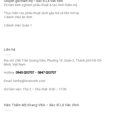
Chuyên gia thẩm mỹ – Bác sĩ Lê Văn Vĩnh
20 năm kinh nghiệm phẫu thuật & tạo hình thẫm mỹ.
Thực hiện các phẫu thuật dưới gây mê và tiền mê tại:
1-Bệnh Viện An Sinh
2-Bệnh Viện Quận 1
Liên hệ
Địa chỉ: 29A Trần Quang Diệu, Phường 13 ,Quận 3, Thành phố Hồ Chí
Minh, Việt Nam
Hotline:
0945 020707
–
0847 020707
Email: lienhe@levanvinh.com
Giờ làm việc: Thứ 2 – Chủ nhật: 8:00 – 17:00
Viện Thẩm Mỹ Khang Vĩnh – Bác Sĩ Lê Văn Vĩnh