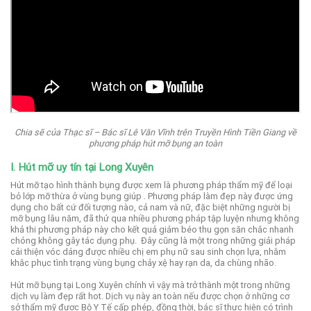
Chia sẽ của Thạc sĩ – Bác sĩ Lê Văn Vĩnh trên Truyền Hình Tiền Giang về
phương pháp hút mỡ bụng an toàn
I. Hút mỡ uy tín tại Long Xuyên
Hút mỡ tạo hình thành bụng được xem là phương pháp thẩm mỹ để loại
bỏ lớp mỡ thừa ở vùng bụng giúp .
Phương pháp làm đẹp này được ứng
dụng cho bất cứ đối tượng nào, cả nam và nữ, đặc biệt những người bị
mỡ bụng lâu năm, đã thử qua nhiều phương pháp tập luyện nhưng không
khả thi phương pháp này cho kết quả giảm béo thu gọn săn chắc nhanh
chóng không gây tác dụng phụ.
Đây cũng là một trong những giải pháp
cải thiện vóc dáng được nhiều chị em phụ nữ sau sinh chọn lựa, nhằm
khắc phục tình trạng vùng bụng chảy xệ hay rạn da, da chùng nhão.
Hút mỡ bụng tại Long Xuyên chính vì vậy mà trở thành một trong những
dịch vụ làm đẹp rất hot. Dịch vụ này an toàn nếu được chọn ở những cơ
sở thẩm mỹ được Bộ Y Tế cấp phép, đồng thời, bác sĩ thực hiện có trình