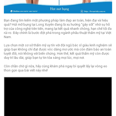
Bạn đang tìm kiếm một phương pháp làm đẹp an toàn, hiện đại và hiệu
quả? Hút mỡ bụng tại Long Xuyên đang là xu hướng “gây sốt” nhờ sự hỗ
trợ của công nghệ tiên tiến, mang lại kết quả nhanh chóng, hạn chế tối đa
rủi ro. Đây chính là bước đột phá trong ngành phẫu thuật thẩm mỹ tại Việt
Nam.
Lựa chọn một cơ sở thẩm mỹ uy tín với đội ngũ bác sĩ giàu kinh nghiệm sẽ
giúp bạn không chỉ đạt được vóc dáng mơ ước mà còn đảm bảo an toàn
tuyệt đối, nói không với biến chứng. Hơn thế, kết quả thẩm mỹ còn được
duy trì lâu dài, giúp bạn tự tin tỏa sáng mọi lúc, mọi nơi.
Còn chần chờ gì nữa, hãy cùng khám phá ngay bí quyết lấy lại vòng eo
thon gọn qua bài viết này nhé!