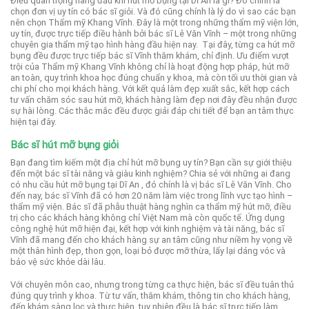
Điều quan trọng hàng đầu khi hút mỡ bụng tại Dĩ An là gì? Đó chính là
chọn đơn vị uy tín có bác sĩ giỏi. Và đó cũng chính là lý do vì sao các bạn
nên chọn Thẩm mỹ Khang Vĩnh.
Đây là một trong những thẩm mỹ viện lớn,
uy tín, được trực tiếp điều hành bởi bác sĩ Lê Văn Vĩnh – một trong những
chuyên gia thẩm mỹ tạo hình hàng đầu hiện nay.
Tại đây, từng ca hút mỡ
bụng đều được trực tiếp bác sĩ Vĩnh thăm khám, chỉ định.
Ưu điểm vượt
trội của Thẩm mỹ Khang Vĩnh không chỉ là hoạt động hợp pháp, hút mỡ
an toàn, quy trình khoa học đúng chuẩn y khoa, mà còn tối ưu thời gian và
chi phí cho mọi khách hàng.
Với kết quả làm đẹp xuất sắc, kết hợp cách
tư vấn chăm sóc sau hút mỡ, khách hàng làm đẹp nơi đây đều nhận được
sự hài lòng. Các thắc mắc đều được giải đáp chi tiết để bạn an tâm thực
hiện tại đây.
Bác sĩ hút mỡ bụng giỏi
Bạn đang tìm kiếm một địa chỉ hút mỡ bụng uy tín? Bạn cần sự giới thiệu
đến một bác sĩ tài năng và giàu kinh nghiệm? Chia sẻ với những ai đang
có nhu cầu hút mỡ bụng tại Dĩ An , đó chính là vị bác sĩ Lê Văn Vĩnh.
Cho
đến nay, bác sĩ Vĩnh đã có hơn 20 năm làm việc trong lĩnh vực tạo hình –
thẩm mỹ viện. Bác sĩ đã phẫu thuật hàng nghìn ca thẩm mỹ hút mỡ, điều
trị cho các khách hàng không chỉ Việt Nam mà còn quốc tế.
Ứng dụng
công nghệ hút mỡ hiện đại, kết hợp với kinh nghiệm và tài năng, bác sĩ
Vĩnh đã mang đến cho khách hàng sự an tâm cũng như niềm hy vọng về
một thân hình đẹp, thon gọn, loại bỏ được mỡ thừa, lấy lại dáng vóc và
bảo vệ sức khỏe dài lâu.
Với chuyên môn cao, nhưng trong từng ca thực hiện, bác sĩ đều tuân thủ
đúng quy trình y khoa. Từ tư vấn, thăm khám, thông tin cho khách hàng,
đến khám sàng lọc và thực hiện, tuy nhiên đều là bác sĩ trực tiếp làm.