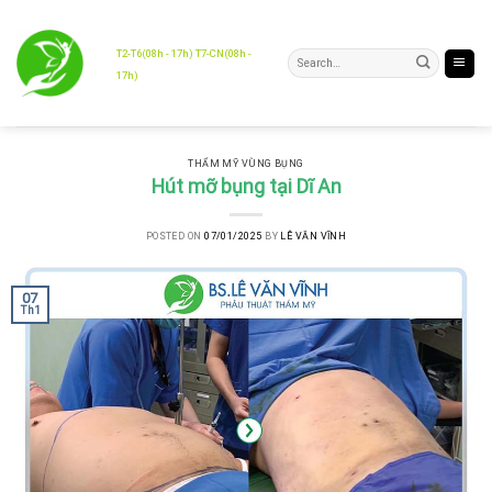
Skip
to
content
T2-T6(08h - 17h) T7-CN(08h -
17h)
THẨM MỸ VÙNG BỤNG
Hút mỡ bụng tại Dĩ An
POSTED ON
07/01/2025
BY
LÊ VĂN VĨNH
07
Th1