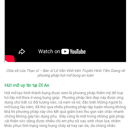
Chia sẽ của Thạc sĩ – Bác sĩ Lê Văn Vĩnh trên Truyền Hình Tiền Giang về
phương pháp hút mỡ bụng an toàn
Hút mỡ uy tín tại Dĩ An
Hút mỡ tạo hình thành bụng được xem là phương pháp thẩm mỹ để loại
bỏ lớp mỡ thừa ở vùng bụng giúp .
Phương pháp làm đẹp này được ứng
dụng cho bất cứ đối tượng nào, cả nam và nữ, đặc biệt những người bị
mỡ bụng lâu năm, đã thử qua nhiều phương pháp tập luyện nhưng không
khả thi phương pháp này cho kết quả giảm béo thu gọn săn chắc nhanh
chóng không gây tác dụng phụ.
Đây cũng là một trong những giải pháp
cải thiện vóc dáng được nhiều chị em phụ nữ sau sinh chọn lựa, nhằm
khắc phục tình trạng vùng bụng chảy xệ hay rạn da, da chùng nhão.