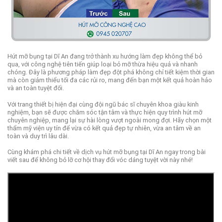
Hút mỡ bụng tại Dĩ An đang trở thành xu hướng làm đẹp không thể bỏ
qua, với công nghệ tiên tiến giúp loại bỏ mỡ thừa hiệu quả và nhanh
chóng. Đây là phương pháp làm đẹp đột phá không chỉ tiết kiệm thời gian
mà còn giảm thiểu tối đa các rủi ro, mang đến bạn một kết quả hoàn hảo
và an toàn tuyệt đối.
Với trang thiết bị hiện đại cùng đội ngũ bác sĩ chuyên khoa giàu kinh
nghiệm, bạn sẽ được chăm sóc tận tâm và thực hiện quy trình hút mỡ
chuyên nghiệp, mang lại sự hài lòng vượt ngoài mong đợi. Hãy chọn một
thẩm mỹ viện uy tín để vừa có kết quả đẹp tự nhiên, vừa an tâm về an
toàn và duy trì lâu dài.
Cùng khám phá chi tiết về dịch vụ hút mỡ bụng tại Dĩ An ngay trong bài
viết sau để không bỏ lỡ cơ hội thay đổi vóc dáng tuyệt vời này nhé!