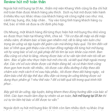
Review hút mỡ toàn thân
Ngoài hút mỡ bụng tại Dĩ An , thẩm mỹ viện Khang Vĩnh cũng là địa chỉ hút
mỡ toàn thân được khách hàng yêu thích.
Dịch vụ hút mỡ được tiến hành
ở nhiều khu vực khác nhau của khách hàng với công nghệ cao như: má,
cánh tay, bụng, đùi, bắp chân… Tùy vào từng tình trạng khách hàng cụ
thể, bác sĩ Vĩnh sẽ đưa ra chỉ định phù hợp.
Chị Nhung, một khách hàng đã từng thực hiện hút mỡ bụng thu nhỏ vòng
eo được thực hiện tại Khang Vĩnh, chia sẻ:
“Tôi cơ địa dễ mập và đã mập
nhiều năm, đi khám bác sĩ bảo gan nhiễm mỡ, rất lo lắng nên luôn chú
trọng ăn uống và tập luyện để giảm cân mà không hiệu quả.
Tôi tìm đến với
bác sĩ Vĩnh qua giới thiệu của chị bạn đồng nghiệp đã từng hút mỡ bụng,
với hy vọng bác sĩ sẽ có giải pháp để tôi tìm lại sức khỏe của mình.
Ban
đầu cũng có chút lo lắng, nhưng được bác sĩ tư vấn tận tình nên tôi rất an
tâm.
Bác sĩ gần như thực hiện hút mỡ cho tôi, và kết quả thật ngoài mong
đợi. Các chỉ số sức khỏe được cải thiện đáng kể, và cả thân hình cũng
thon gọn hơn trước rất nhiều , tôi được các điều dưỡng ở đây theo dỏi
chăm sóc một cách tỉ mỉ sau hậu phẫu , tôi được theo dỏi hàng ngày , và
đảm bảo chế độ tập thể dục đều đặn và trong ăn uống không được sử
dụng thực phẩm gì ? như thế nào ? để có kết quả tốt trong quá trình hồi
phục .
Bây giờ tôi ăn uống, tập luyện, kiêng khem theo đúng hướng dẫn của bác sĩ
Vĩnh. Các bạn muốn làm đẹp tự nhiên và an toàn,
hút mỡ bụng tại Dĩ An
thì
cứ tự tin liên hệ bác sĩ để được tư vấn.”
Ngoài dịch vụ hút mỡ bụng Bác Sĩ Vĩnh còn làm nhiều dịch vụ khác ở tại