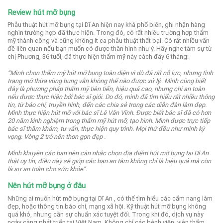
Review hút mỡ bụng
Phẫu thuật hút mỡ bụng tại Dĩ An hiện nay khá phổ biến, ghi nhận hàng
nghìn trường hợp đã thực hiện.
Trong đó, có rất nhiều trường hợp thẩm
mỹ thành công và cũng không ít ca phẫu thuật thất bại.
Có rất nhiều vấn
đề liên quan nếu bạn muốn có được thân hình như ý. Hãy nghe tâm sự từ
chị Phương, 36 tuổi, đã thực hiện thẩm mỹ này cách đây 6 tháng:
“Mình chọn thẩm mỹ hút mỡ bụng toàn diện vì dù đã rất nỗ lực, nhưng tình
trạng mỡ thừa vùng bụng vẫn không thể nào được xử lý.
Mình cũng biết
đây là phương pháp thẩm mỹ tiên tiến, hiệu quả cao, nhưng chỉ an toàn
nếu được thực hiện bởi bác sĩ giỏi.
Do đó, mình đã tìm hiểu rất nhiều thông
tin, từ báo chí, truyền hình, đến các chia sẻ trong các diễn đàn làm đẹp.
Mình thực hiện hút mỡ với bác sĩ Lê Văn Vĩnh. Được biết bác sĩ đã có hơn
20 năm kinh nghiệm trong thẩm mỹ hút mỡ, tạo hình.
Mình được trực tiếp
bác sĩ thăm khám, tư vấn, thực hiện quy trình. Mọi thứ đều như mình kỳ
vọng. Vòng 2 trở nên thon gọn đẹp .
Mình khuyên các bạn nên cân nhắc chọn địa điểm hút mỡ bụng tại Dĩ An
thật uy tín, điều này sẽ giúp các bạn an tâm không chỉ là hiệu quả mà còn
là sự an toàn cho sức khỏe”.
Nên hút mỡ bụng ở đâu
Những ai muốn hút mỡ bụng tại Dĩ An , có thể tìm hiểu các cẩm nang làm
đẹp, hoặc thông tin báo chí, mạng xã hội.
Kỹ thuật hút mỡ bụng không
quá khó, nhưng cần sự chuẩn xác tuyệt đối.
Trong khi đó, dịch vụ này
ngày càng phát triển tại Việt Nam. Không chỉ các bệnh viện, viện thẩm