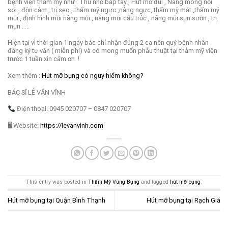
bệnh viện thẩm mỹ như : Thu nhỏ bắp tay , Hút mỡ đùi , Nâng mông nội
soi , độn cằm , trị sẹo , thẩm mỹ ngực ,nâng ngực, thẩm mỹ mắt ,thẩm mỹ
mũi , định hình mũi nâng mũi , nâng mũi cấu trúc , nâng mũi sụn sườn , trị
mụn …..
Hiện tại vì thời gian 1 ngày bác chỉ nhận đúng 2 ca nên quý bệnh nhân
đăng ký tư vấn ( miễn phí) và có mong muốn phẫu thuật tại thẫm mỹ viện
trước 1 tuần xin cảm ơn !
Xem thêm :
Hút mỡ bụng có nguy hiểm không?
BÁC SĨ LÊ VĂN VĨNH
Điện thoại: 0945 020707 – 0847 020707
🖥 Website:
https://levanvinh.com
This entry was posted in
Thẩm Mỹ Vùng Bụng
and tagged
hút mỡ bụng
.
Hút mỡ bụng tại Quận Bình Thạnh
Hút mỡ bụng tại Rạch Giá