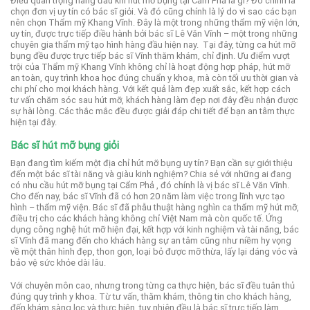
Điều quan trọng hàng đầu khi hút mỡ bụng tại Cẩm Phả là gì? Đó chính là
chọn đơn vị uy tín có bác sĩ giỏi. Và đó cũng chính là lý do vì sao các bạn
nên chọn Thẩm mỹ Khang Vĩnh.
Đây là một trong những thẩm mỹ viện lớn,
uy tín, được trực tiếp điều hành bởi bác sĩ Lê Văn Vĩnh – một trong những
chuyên gia thẩm mỹ tạo hình hàng đầu hiện nay.
Tại đây, từng ca hút mỡ
bụng đều được trực tiếp bác sĩ Vĩnh thăm khám, chỉ định.
Ưu điểm vượt
trội của Thẩm mỹ Khang Vĩnh không chỉ là hoạt động hợp pháp, hút mỡ
an toàn, quy trình khoa học đúng chuẩn y khoa, mà còn tối ưu thời gian và
chi phí cho mọi khách hàng.
Với kết quả làm đẹp xuất sắc, kết hợp cách
tư vấn chăm sóc sau hút mỡ, khách hàng làm đẹp nơi đây đều nhận được
sự hài lòng. Các thắc mắc đều được giải đáp chi tiết để bạn an tâm thực
hiện tại đây.
Bác sĩ hút mỡ bụng giỏi
Bạn đang tìm kiếm một địa chỉ hút mỡ bụng uy tín? Bạn cần sự giới thiệu
đến một bác sĩ tài năng và giàu kinh nghiệm? Chia sẻ với những ai đang
có nhu cầu hút mỡ bụng tại Cẩm Phả , đó chính là vị bác sĩ Lê Văn Vĩnh.
Cho đến nay, bác sĩ Vĩnh đã có hơn 20 năm làm việc trong lĩnh vực tạo
hình – thẩm mỹ viện. Bác sĩ đã phẫu thuật hàng nghìn ca thẩm mỹ hút mỡ,
điều trị cho các khách hàng không chỉ Việt Nam mà còn quốc tế.
Ứng
dụng công nghệ hút mỡ hiện đại, kết hợp với kinh nghiệm và tài năng, bác
sĩ Vĩnh đã mang đến cho khách hàng sự an tâm cũng như niềm hy vọng
về một thân hình đẹp, thon gọn, loại bỏ được mỡ thừa, lấy lại dáng vóc và
bảo vệ sức khỏe dài lâu.
Với chuyên môn cao, nhưng trong từng ca thực hiện, bác sĩ đều tuân thủ
đúng quy trình y khoa. Từ tư vấn, thăm khám, thông tin cho khách hàng,
đến khám sàng lọc và thực hiện, tuy nhiên đều là bác sĩ trực tiếp làm.