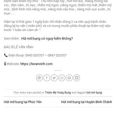
bệnh viện thẩm mỹ như : Thu nhỏ bắp tay , Hút mỡ đùi , Nâng mông nội
soi , độn cằm , trị sẹo , thẩm mỹ ngực ,nâng ngực, thẩm mỹ mắt ,thẩm mỹ
mũi , định hình mũi nâng mũi , nâng mũi cấu trúc , nâng mũi sụn sườn , trị
mụn …..
Hiện tại vì thời gian 1 ngày bác chỉ nhận đúng 2 ca nên quý bệnh nhân
đăng ký tư vấn ( miễn phí) và có mong muốn phẫu thuật tại thẫm mỹ viện
trước 1 tuần xin cảm ơn !
Xem thêm :
Hút mỡ bụng có nguy hiểm không?
BÁC SĨ LÊ VĂN VĨNH
Điện thoại: 0945 020707 – 0847 020707
🖥 Website:
https://levanvinh.com
This entry was posted in
Thẩm Mỹ Vùng Bụng
and tagged
hút mỡ bụng
.
Hút mỡ bụng tại Phúc Yên
Hút mỡ bụng tại Huyện Bình Chánh