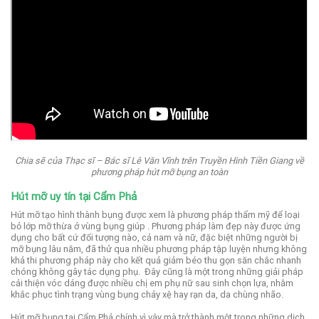
Chia sẽ của Thạc sĩ – Bác sĩ Lê Văn Vĩnh trên Truyền Hình Tiền Giang về
phương pháp hút mỡ bụng an toàn
Hút mỡ uy tín tại Cẩm Phả
Hút mỡ tạo hình thành bụng được xem là phương pháp thẩm mỹ để loại
bỏ lớp mỡ thừa ở vùng bụng giúp .
Phương pháp làm đẹp này được ứng
dụng cho bất cứ đối tượng nào, cả nam và nữ, đặc biệt những người bị
mỡ bụng lâu năm, đã thử qua nhiều phương pháp tập luyện nhưng không
khả thi phương pháp này cho kết quả giảm béo thu gọn săn chắc nhanh
chóng không gây tác dụng phụ.
Đây cũng là một trong những giải pháp
cải thiện vóc dáng được nhiều chị em phụ nữ sau sinh chọn lựa, nhằm
khắc phục tình trạng vùng bụng chảy xệ hay rạn da, da chùng nhão.
Hút mỡ bụng tại Cẩm Phả chính vì vậy mà trở thành một trong những dịch