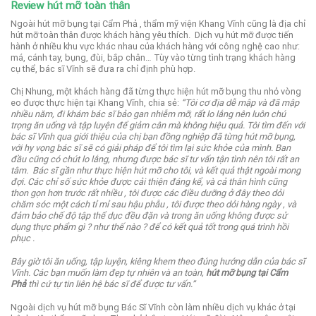
Review hút mỡ toàn thân
Ngoài hút mỡ bụng tại Cẩm Phả , thẩm mỹ viện Khang Vĩnh cũng là địa chỉ
hút mỡ toàn thân được khách hàng yêu thích.
Dịch vụ hút mỡ được tiến
hành ở nhiều khu vực khác nhau của khách hàng với công nghệ cao như:
má, cánh tay, bụng, đùi, bắp chân… Tùy vào từng tình trạng khách hàng
cụ thể, bác sĩ Vĩnh sẽ đưa ra chỉ định phù hợp.
Chị Nhung, một khách hàng đã từng thực hiện hút mỡ bụng thu nhỏ vòng
eo được thực hiện tại Khang Vĩnh, chia sẻ:
“Tôi cơ địa dễ mập và đã mập
nhiều năm, đi khám bác sĩ bảo gan nhiễm mỡ, rất lo lắng nên luôn chú
trọng ăn uống và tập luyện để giảm cân mà không hiệu quả.
Tôi tìm đến với
bác sĩ Vĩnh qua giới thiệu của chị bạn đồng nghiệp đã từng hút mỡ bụng,
với hy vọng bác sĩ sẽ có giải pháp để tôi tìm lại sức khỏe của mình.
Ban
đầu cũng có chút lo lắng, nhưng được bác sĩ tư vấn tận tình nên tôi rất an
tâm.
Bác sĩ gần như thực hiện hút mỡ cho tôi, và kết quả thật ngoài mong
đợi. Các chỉ số sức khỏe được cải thiện đáng kể, và cả thân hình cũng
thon gọn hơn trước rất nhiều , tôi được các điều dưỡng ở đây theo dỏi
chăm sóc một cách tỉ mỉ sau hậu phẫu , tôi được theo dỏi hàng ngày , và
đảm bảo chế độ tập thể dục đều đặn và trong ăn uống không được sử
dụng thực phẩm gì ? như thế nào ? để có kết quả tốt trong quá trình hồi
phục .
Bây giờ tôi ăn uống, tập luyện, kiêng khem theo đúng hướng dẫn của bác sĩ
Vĩnh. Các bạn muốn làm đẹp tự nhiên và an toàn,
hút mỡ bụng tại Cẩm
Phả
thì cứ tự tin liên hệ bác sĩ để được tư vấn.”
Ngoài dịch vụ hút mỡ bụng Bác Sĩ Vĩnh còn làm nhiều dịch vụ khác ở tại