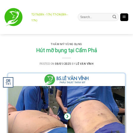
Skip
to
content
T2-T6(08h - 17h) T7-CN(08h -
17h)
THẨM MỸ VÙNG BỤNG
Hút mỡ bụng tại Cẩm Phả
POSTED ON
08/01/2025
BY
LÊ VĂN VĨNH
08
Th1