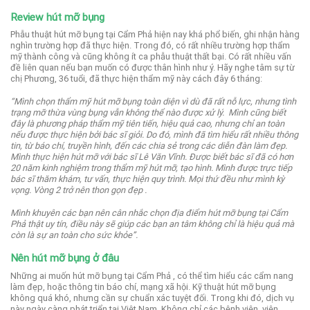
Review hút mỡ bụng
Phẫu thuật hút mỡ bụng tại Cẩm Phả hiện nay khá phổ biến, ghi nhận hàng
nghìn trường hợp đã thực hiện.
Trong đó, có rất nhiều trường hợp thẩm
mỹ thành công và cũng không ít ca phẫu thuật thất bại.
Có rất nhiều vấn
đề liên quan nếu bạn muốn có được thân hình như ý. Hãy nghe tâm sự từ
chị Phương, 36 tuổi, đã thực hiện thẩm mỹ này cách đây 6 tháng:
“Mình chọn thẩm mỹ hút mỡ bụng toàn diện vì dù đã rất nỗ lực, nhưng tình
trạng mỡ thừa vùng bụng vẫn không thể nào được xử lý.
Mình cũng biết
đây là phương pháp thẩm mỹ tiên tiến, hiệu quả cao, nhưng chỉ an toàn
nếu được thực hiện bởi bác sĩ giỏi.
Do đó, mình đã tìm hiểu rất nhiều thông
tin, từ báo chí, truyền hình, đến các chia sẻ trong các diễn đàn làm đẹp.
Mình thực hiện hút mỡ với bác sĩ Lê Văn Vĩnh. Được biết bác sĩ đã có hơn
20 năm kinh nghiệm trong thẩm mỹ hút mỡ, tạo hình.
Mình được trực tiếp
bác sĩ thăm khám, tư vấn, thực hiện quy trình. Mọi thứ đều như mình kỳ
vọng. Vòng 2 trở nên thon gọn đẹp .
Mình khuyên các bạn nên cân nhắc chọn địa điểm hút mỡ bụng tại Cẩm
Phả thật uy tín, điều này sẽ giúp các bạn an tâm không chỉ là hiệu quả mà
còn là sự an toàn cho sức khỏe”.
Nên hút mỡ bụng ở đâu
Những ai muốn hút mỡ bụng tại Cẩm Phả , có thể tìm hiểu các cẩm nang
làm đẹp, hoặc thông tin báo chí, mạng xã hội.
Kỹ thuật hút mỡ bụng
không quá khó, nhưng cần sự chuẩn xác tuyệt đối.
Trong khi đó, dịch vụ
này ngày càng phát triển tại Việt Nam. Không chỉ các bệnh viện, viện