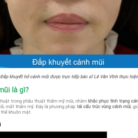
Đắp khuyết hở cánh mũi được trực tiếp bác sĩ Lê Văn Vĩnh thực hiện
ũi là gì?
thuật trong phẫu thuật thẩm mỹ mũi, nhằm
khắc phục tình trạng cán
đối, mất thẩm mỹ. Đây là phương pháp
tái cấu trúc vùng cánh mũi
, g
g thể khuôn mặt.
i