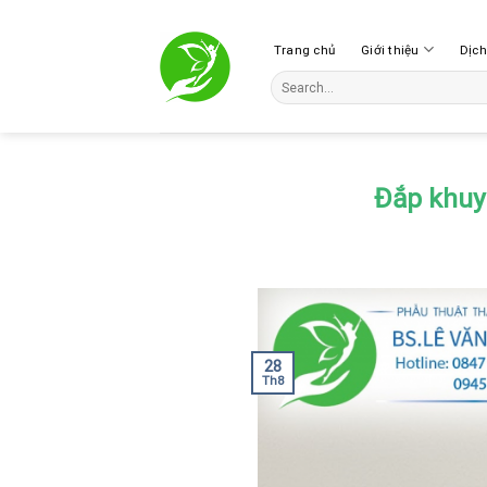
Skip
to
Trang chủ
Giới thiệu
Dịc
content
Đắp khuyế
28
Th8