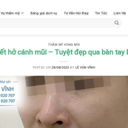
h Vụ thẩm mỹ
Bảng giá dịch vụ
Tư Vấn Hỏi Đáp
Tin Tức
Liên Hệ
THẨM MỸ VÙNG MŨI
t hở cánh mũi – Tuyệt đẹp qua bàn tay b
POSTED ON
28/08/2023
BY
LÊ VĂN VĨNH