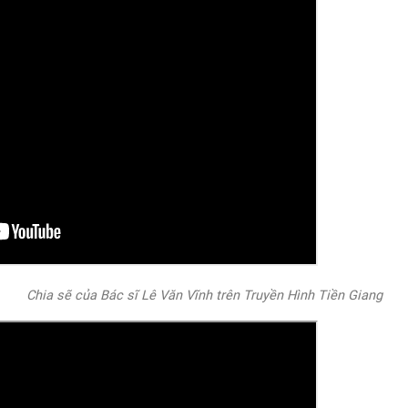
Chia sẽ của Bác sĩ Lê Văn Vĩnh trên Truyền Hình Tiền Giang