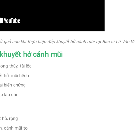
t quả sau khi thực hiện đắp khuyết hở cánh mũi tại Bác sĩ Lê Văn V
 khuyết hở cánh mũi
ong thủy, tài lộc
ết hở, mũi hếch
ại biến chứng.
p lâu dài.
 hở, rộng
, cánh mũi to.