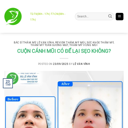
Skip
to
content
T2-T6(08h - 17h) T7-CN(08h -
17h)
BÁC SĨ THẪM MỸ LÊ VĂN VĨNH
,
REVIEW THẨM MỸ MŨI
,
SỨC KHỎE THẨM MỸ
,
THẨM MỸ TOÀN GƯƠNG MẶT
,
THẨM MỸ VÙNG MŨI
CUỘN CÁNH MŨI CÓ ĐỂ LẠI SẸO KHÔNG?
POSTED ON
23/09/2025
BY
LÊ VĂN VĨNH
23
Th9