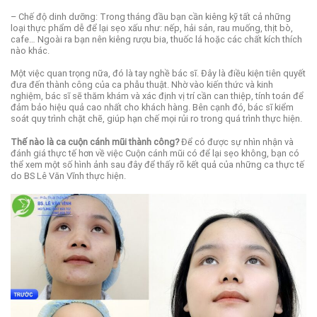
– Chế độ dinh dưỡng: Trong tháng đầu bạn cần kiêng kỹ tất cả những
loại thực phẩm dễ để lại sẹo xấu như: nếp, hải sản, rau muống, thịt bò,
cafe… Ngoài ra bạn nên kiêng rượu bia, thuốc lá hoặc các chất kích thích
nào khác.
Một việc quan trọng nữa, đó là tay nghề bác sĩ. Đây
là điều kiện tiên quyết
đưa đến thành công của ca phẫu thuật. Nhờ vào kiến thức và kinh
nghiệm, bác sĩ sẽ thăm khám và xác định vị trí cần can thiệp, tính toán để
đảm bảo hiệu quả cao nhất cho khách hàng. Bên cạnh đó, bác sĩ kiểm
soát quy trình chặt chẽ, giúp hạn chế mọi rủi ro trong quá trình thực hiện.
Thế nào là ca cuộn cánh mũi thành công?
Để có được sự nhìn nhận và
đánh giá thực tế hơn về việc Cuộn cánh mũi có để lại sẹo không, bạn có
thể xem một số hình ảnh sau đây để thấy rõ kết quả của những ca thực tế
do BS Lê Văn Vĩnh thực hiện.