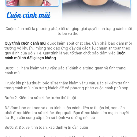
Cuộn cánh mũi là phương pháp tối ưu giúp giải quyết tình trạng cánh mũi
to bè và thô.
Quy trình cuộn cánh mũi
được kiểm soát chặt chẽ. Cần phải bảo đảm môi
trường vô khuẩn. Phòng mổ đáp ứng đầy đủ các tiêu chuẩn an toàn theo
quy định của Bộ Y Tế. Quy trình là yếu tố then chốt bảo đảm việc
Cuộn
cánh mũi có để lại sẹo không.
Bước 1:
Thăm khám và tư vấn: Bác sĩ đánh giá tổng quan về tình trạng
cánh mũi.
Trước khi phẫu thuật, bác sĩ sẽ thăm khám và tư vấn. Bác sĩ kiểm tra tình
trạng cánh mũi của từng khách để có phương pháp cuộn cánh phù hợp.
Bước 2️:
Kiểm tra sức khỏe trước thủ thuật
Để đảm bảo an toàn và quá trình cuộn cánh diễn ra thuận lợi, bạn cần
phải được kiểm tra sức khỏe tổng quát. Bạn được khám tim mạch, huyết
áp. Bạn cần cung cấp tiền sử bệnh và dị ứng nếu có.
Bước 3:
Đo, vẽ, tính toán, xác định vị trí cần cuộn