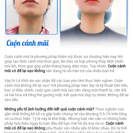
Cuộn cánh mũi là phương pháp thẩm mỹ được ưa chuộng hiện nay. Nó
giúp tạo hình cánh mũi thon gọn, kín đáo và hợp phong thủy. Một chiếc
mũi kín, thon gọn góp phần thăng hạng diện mạo. Tuy nhiên,
Cuộn cánh
mũi có để lại sẹo không
vẫn đang là nỗi trăn trở của nhiều bạn trẻ.
Vậy Dr Lê Vĩnh xin xác nhận để các bạn yên tâm thực hiện nghen. Cuộn
cánh mũi không để lại sẹo
! Với phương pháp hiện đại và kỹ thuật tiên tiến,
bác sĩ điều chỉnh, cuộn gọn cánh mũi tạo nên dáng mũi thanh tú, cân đối
và hài hòa với tổng thể gương mặt. Kết quả mũi đẹp tự nhiên, không để lại
sẹo xấu.
Những yếu tố ảnh hưởng đến kết quả cuộn cánh mũi?
Theo n
ghiên cứu
gần nhất thống kê số ca gặp biến chứng rơi vào khoảng 0.5-1% trên tổng
số ca thực hiện. Tỷ lệ này là khá thấp. Nhưng bạn vẫn cần có những biện
pháp hữu hiệu ngay từ ban đầu để hạn chế tối đa mọi rủi ro.
Cuộn cánh
mũi có để lại sẹo không
phụ thuộc vào nhiều yếu tố khác nhau. Đó là tình
trạng mũi, quy trình công nghệ, chế độ hậu phẫu khoa học và trên hết là