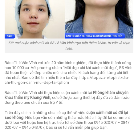
Kết quả cuộn cánh mũi do BS Lê Văn Vĩnh trực tiếp thăm khám, tư vấn và thực
hiện.
Bác sĩ Lê Văn Vĩnh với trên 20 năm kinh nghiệm, đã thực hiện thành công
hơn 10.000 ca. Với phương châm “Mũi đẹp chỉ khi cánh mũi đẹp”, BS Vĩnh
đã hoàn thiện vẻ đẹp chiếc mũi cho nhiều khách hàng đến từng chi tiết
nhỏ nhất. Bạn có thể tìm hiểu thêm tại đây: https://topaz.vn/toplist/dia-
chi-thu-gon-canh-mui-dep-tai-tphcm
Bác sĩ Lê Văn Vĩnh chỉ thực hiện cuộn
cánh mũi tại
Phòng khám chuyên
khoa thẩm mỹ Khang Vĩnh,
cơ sở được trang thiết bị đầy đủ và đảm bảo
đúng theo tiêu chuẩn của Bộ Y tế.
Trên đây chính là những chia sẻ cụ thể về việc
cuộn cánh mũi có để lại
sẹo không
. Nếu bạn vẫn còn những thắc mắc khác, hãy để lại comment
dưới bài viết hoặc liên hệ trực tiếp tới số điện thoại 0945 020707 – 0847
020707 – 0945 043707, bác sĩ sẽ tư vấn miễn phí giúp bạn!