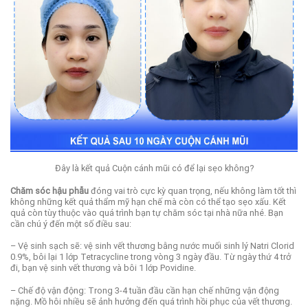
Đây là kết quả Cuộn cánh mũi có để lại sẹo không?
Chăm sóc hậu phẫu
đóng vai trò cực kỳ quan trọng, nếu không làm tốt thì
không những kết quả thẩm mỹ hạn chế mà còn có thể tạo sẹo xấu. Kết
quả còn tùy thuộc vào quá trình bạn tự chăm sóc tại nhà nữa nhé. Bạn
cần chú ý đến một số điều sau:
– Vệ sinh sạch sẽ: vệ sinh vết thương bằng nước muối sinh lý Natri Clorid
0.9%, bôi lại 1 lớp Tetracycline trong vòng 3 ngày đầu. Từ ngày thứ 4 trở
đi, bạn vệ sinh vết thương và bôi 1 lớp Povidine.
– Chế độ vận động: Trong 3-4 tuần đầu cần hạn chế những vận động
nặng. Mồ hôi nhiều sẽ ảnh hưởng đến quá trình hồi phục của vết thương.