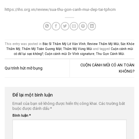
https://ihs.org.vn/review/sua-thu-gon-canh-mui-dep-tai-tphcm
This entry was posted in
Bác Sĩ Thẫm Mỹ Lê Văn Vĩnh
,
Review Thẩm Mỹ Mũi
,
Sức Khỏe
Thẩm Mỹ
,
Thẩm Mỹ Toàn Gương Mặt
,
Thẩm Mỹ Vùng Mũi
and tagged
Cuộn cánh mũi
có để lại sẹo không?
,
Cuộn cánh mũi Dr Vĩnh signature
,
Thu Gọn Cánh Mũi
.
CUỘN CÁNH MŨI CÓ AN TOÀN
Qui trình hút mỡ bụng
KHÔNG?
Để lại một bình luận
Email của bạn sẽ không được hiển thị công khai.
Các trường bắt
buộc được đánh dấu
*
Bình luận
*