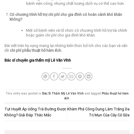
bệnh viện công, nhưng chất lượng dịch vụ có thể cao hơn.
Có chương trình hỗ trợ chi phí cho gia đình có hoàn cảnh khó khăn
không?
Một số bệnh viện và tổ chức có chương trình hỗ trợ tài chính
hoặc giảm chi phí cho gia đình khó khăn.
Bài viết trên hy vọng mang lại những kiến thức bổ ích cho các bạn và vấn
đề
chi phí phẫu thuật hở hàm ếch.
Bác sĩ chuyên gia thẩm mỹ Lê Văn Vĩnh
This entry was posted in
Bác Sĩ Thẫm Mỹ Lê Văn Vĩnh
and tagged
Phẫu thuật hở hàm
ếch
.
Tụt Huyết Áp Uống Trà Đường Được
Khám Phá Công Dụng Làm Trắng Da
Không? Giải Đáp Thắc Mắc
Trị Mụn Của Cây Cỏ Sữa