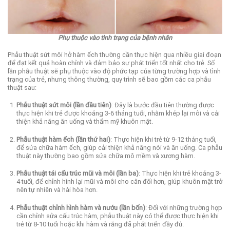
Phụ thuộc vào tình trạng của bệnh nhân
Phẫu thuật sứt môi hở hàm ếch thường cần thực hiện qua nhiều giai đoạn
để đạt kết quả hoàn chỉnh và đảm bảo sự phát triển tốt nhất cho trẻ. Số
lần phẫu thuật sẽ phụ thuộc vào độ phức tạp của từng trường hợp và tình
trạng của trẻ, nhưng thông thường, quy trình sẽ bao gồm các ca phẫu
thuật sau:
Phẫu thuật sứt môi (lần đầu tiên)
: Đây là bước đầu tiên thường được
thực hiện khi trẻ được khoảng 3-6 tháng tuổi, nhằm khép lại môi và cải
thiện khả năng ăn uống và thẩm mỹ khuôn mặt.
Phẫu thuật hàm ếch (lần thứ hai)
: Thực hiện khi trẻ từ 9-12 tháng tuổi,
để sửa chữa hàm ếch, giúp cải thiện khả năng nói và ăn uống. Ca phẫu
thuật này thường bao gồm sửa chữa mô mềm và xương hàm.
Phẫu thuật tái cấu trúc mũi và môi (lần ba)
: Thực hiện khi trẻ khoảng 3-
4 tuổi, để chỉnh hình lại mũi và môi cho cân đối hơn, giúp khuôn mặt trở
nên tự nhiên và hài hòa hơn.
Phẫu thuật chỉnh hình hàm và nướu (lần bốn)
: Đối với những trường hợp
cần chỉnh sửa cấu trúc hàm, phẫu thuật này có thể được thực hiện khi
trẻ từ 8-10 tuổi hoặc khi hàm và răng đã phát triển đầy đủ.