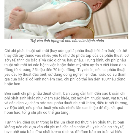
Tuỳ vào tình trạng và nhu cầu của bệnh nhân
Chi phí phẫu thuật sứt môi (hay còn gọi là phẫu thuật hở hàm ếch) có thể
thay đổi tùy thuộc vào nhiều yếu tố như độ phức tạp của ca phẫu thuật, cơ
sở y tế, trình độ bác sĩ và các dịch vụ hậu phẫu. Trung bình, chi phí phẫu
thuật sứt môi tại các bệnh viện hoặc thẩm mỹ viện uy tín ở Việt Nam dao
động từ khoảng 25 triệu đến 70 triệu đồng. Tuy nhiên, nếu ca phẫu thuật
yêu cầu kỹ thuật đặc biệt, sử dụng công nghệ hiện đại, hoặc có sự tham
gia của bác sĩ có kinh nghiệm cao, chi phí có thể lên đến 100 triệu đồng
hoặc hơn.
Bên cạnh chi phí phẫu thuật chính, bạn cũng cần tính đến các khoản chi
phí phát sinh khác như khám sức khỏe, xét nghiệm, thuốc men, vật tư y tế,
và các dịch vụ chăm sóc sau phẫu thuật như tái khám, điều trị vết thương,
v.v. Đặc biệt, nếu phẫu thuật yêu cầu nhiều lần can thiệp để đạt kết quả
hoàn hảo, tổng chi phí có thể gia tăng.
Tuy nhiên, điều quan trọng là khi lựa chọn nơi thực hiện phẫu thuật, bạn
không nên chỉ dựa vào chi phí mà cần cân nhắc về uy tín của cơ sở y tế,
tay nghề của bác sĩ và chất lượng dịch vụ để đảm bảo an toàn và hiệu