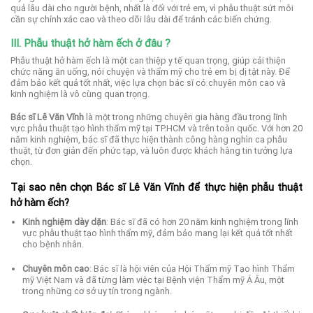
quả lâu dài cho người bệnh, nhất là đối với trẻ em, vì phẫu thuật sứt môi
cần sự chính xác cao và theo dõi lâu dài để tránh các biến chứng.
III. Phẫu thuật hở hàm ếch ở đâu ?
Phẫu thuật hở hàm ếch là một can thiệp y tế quan trọng, giúp cải thiện
chức năng ăn uống, nói chuyện và thẩm mỹ cho trẻ em bị dị tật này.
Để
đảm bảo kết quả tốt nhất, việc lựa chọn bác sĩ có chuyên môn cao và
kinh nghiệm là vô cùng quan trọng.
Bác sĩ Lê Văn Vĩnh
là một trong những chuyên gia hàng đầu trong lĩnh
vực phẫu thuật tạo hình thẩm mỹ tại TP.HCM và trên toàn quốc.
Với hơn 20
năm kinh nghiệm, bác sĩ đã thực hiện thành công hàng nghìn ca phẫu
thuật, từ đơn giản đến phức tạp, và luôn được khách hàng tin tưởng lựa
chọn.
Tại sao nên chọn Bác sĩ Lê Văn Vĩnh để thực hiện phẫu thuật
hở hàm ếch?
Kinh nghiệm dày dặn
:
Bác sĩ đã có hơn 20 năm kinh nghiệm trong lĩnh
vực phẫu thuật tạo hình thẩm mỹ, đảm bảo mang lại kết quả tốt nhất
cho bệnh nhân.
Chuyên môn cao
:
Bác sĩ là hội viên của Hội Thẩm mỹ Tạo hình Thẩm
mỹ Việt Nam và đã từng làm việc tại Bệnh viện Thẩm mỹ Á Âu, một
trong những cơ sở uy tín trong ngành.