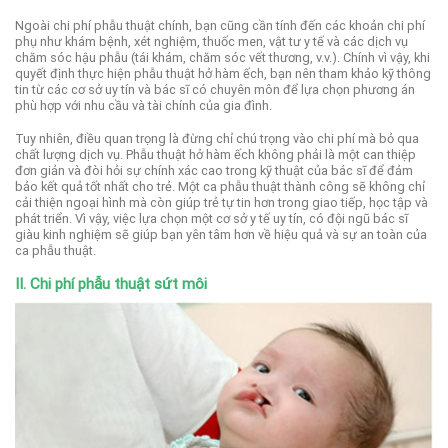
Ngoài chi phí phẫu thuật chính, bạn cũng cần tính đến các khoản chi phí
phụ như khám bệnh, xét nghiệm, thuốc men, vật tư y tế và các dịch vụ
chăm sóc hậu phẫu (tái khám, chăm sóc vết thương, v.v.). Chính vì vậy, khi
quyết định thực hiện phẫu thuật hở hàm ếch, bạn nên tham khảo kỹ thông
tin từ các cơ sở uy tín và bác sĩ có chuyên môn để lựa chọn phương án
phù hợp với nhu cầu và tài chính của gia đình.
Tuy nhiên, điều quan trọng là đừng chỉ chú trọng vào chi phí mà bỏ qua
chất lượng dịch vụ. Phẫu thuật hở hàm ếch không phải là một can thiệp
đơn giản và đòi hỏi sự chính xác cao trong kỹ thuật của bác sĩ để đảm
bảo kết quả tốt nhất cho trẻ. Một ca phẫu thuật thành công sẽ không chỉ
cải thiện ngoại hình mà còn giúp trẻ tự tin hơn trong giao tiếp, học tập và
phát triển. Vì vậy, việc lựa chọn một cơ sở y tế uy tín, có đội ngũ bác sĩ
giàu kinh nghiệm sẽ giúp bạn yên tâm hơn về hiệu quả và sự an toàn của
ca phẫu thuật.
II. Chi phí phẫu thuật sứt môi