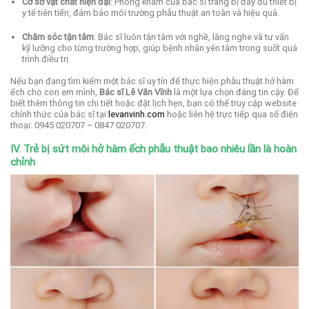
Cơ sở vật chất hiện đại
:
Phòng khám của bác sĩ trang bị đầy đủ thiết bị
y tế tiên tiến, đảm bảo môi trường phẫu thuật an toàn và hiệu quả.
Chăm sóc tận tâm
:
Bác sĩ luôn tận tâm với nghề, lắng nghe và tư vấn
kỹ lưỡng cho từng trường hợp, giúp bệnh nhân yên tâm trong suốt quá
trình điều trị.
Nếu bạn đang tìm kiếm một bác sĩ uy tín để thực hiện phẫu thuật hở hàm
ếch cho con em mình,
Bác sĩ Lê Văn Vĩnh
là một lựa chọn đáng tin cậy.
Để
biết thêm thông tin chi tiết hoặc đặt lịch hẹn, bạn có thể truy cập website
chính thức của bác sĩ tại
levanvinh.com
hoặc liên hệ trực tiếp qua số điện
thoại: 0945 020707 – 0847 020707.​
IV. Trẻ bị sứt môi hở hàm ếch phẫu thuật bao nhiêu lần là hoàn
chỉnh