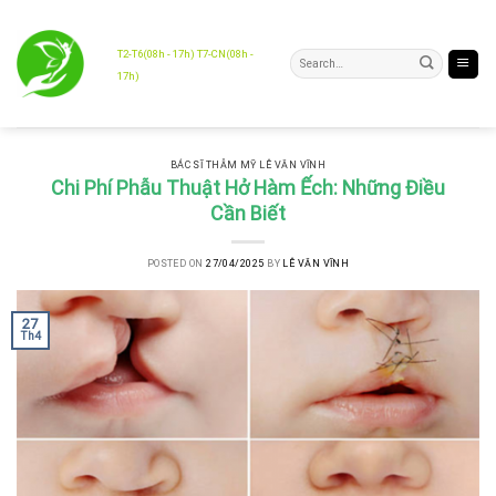
Skip
to
content
T2-T6(08h - 17h) T7-CN(08h -
17h)
BÁC SĨ THẪM MỸ LÊ VĂN VĨNH
Chi Phí Phẫu Thuật Hở Hàm Ếch: Những Điều
Cần Biết
POSTED ON
27/04/2025
BY
LÊ VĂN VĨNH
27
Th4