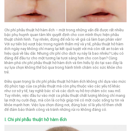
Chi phí phẫu thuật hở hàm ếch – một trong những vấn đề được rất nhiều
bậc phụ huynh quan tâm khi quyết định cho con mình thực hiện phẫu
thuật chỉnh hình. Tuy nhiên, đừng để nỗi lo về giá cả làm bạn phân vân!
Với sự tiến bộ vượt bậc trong ngành thẩm mỹ và y tế, phẫu thuật hở hàm
ếch ngày nay không chỉ mang lại kết quả tuyệt vời mà còn rất an toàn và
hiệu quả về lâu dài. Nhưng chi phí cho dịch vụ này là bao nhiêu? Liệu có
đáng để đầu tư cho một tương lai tươi sáng hơn cho con bạn? Cùng
khám phá chi phí phẫu thuật hở hàm ếch và tìm hiểu lý do tại sao đây là
sự lựa chọn không thể bỏ qua trong hành trình chăm sóc sức khỏe cho
trẻ.
Điều quan trọng là chi phí phẫu thuật hở hàm ếch không chỉ dựa vào mức
độ phức tạp của ca phẫu thuật mà còn phụ thuộc vào các yếu tố khác
như cơ sở y tế, tay nghề bác sĩ và các dịch vụ hỗ trợ chăm sóc sau mổ.
Tuy nhiên, việc đầu tư vào một ca phẫu thuật chất lượng không chỉ mang
lại một nụ cười đẹp, mà còn là cơ hội giúp trẻ có một cuộc sống tự tin và
khỏe mạnh hơn. Việc lựa chọn đúng nơi, đúng bác sĩ là yếu tố then chốt
để đảm bảo thành công và tránh những rủi ro không đáng có.
I. Chi phí phẫu thuật hở hàm ếch