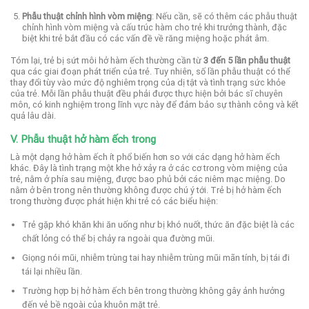
Phẫu thuật chỉnh hình vòm miệng
: Nếu cần, sẽ có thêm các phẫu thuật
chỉnh hình vòm miệng và cấu trúc hàm cho trẻ khi trưởng thành, đặc
biệt khi trẻ bắt đầu có các vấn đề về răng miệng hoặc phát âm.
Tóm lại, trẻ bị sứt môi hở hàm ếch thường cần từ
3 đến 5 lần phẫu thuật
qua các giai đoạn phát triển của trẻ. Tuy nhiên, số lần phẫu thuật có thể
thay đổi tùy vào mức độ nghiêm trọng của dị tật và tình trạng sức khỏe
của trẻ. Mỗi lần phẫu thuật đều phải được thực hiện bởi bác sĩ chuyên
môn, có kinh nghiệm trong lĩnh vực này để đảm bảo sự thành công và kết
quả lâu dài.
V. Phẫu thuật hở hàm ếch trong
Là một dạng hở hàm ếch ít phổ biến hơn so với các dạng hở hàm ếch
khác. Đây là tình trạng một khe hở xảy ra ở các cơ trong vòm miệng của
trẻ, nằm ở phía sau miệng, được bao phủ bởi các niêm mạc miệng. Do
nằm ở bên trong nên thường không được chú ý tới. Trẻ bị hở hàm ếch
trong thường được phát hiện khi trẻ có các biểu hiện:
Trẻ gặp khó khăn khi ăn uống như bị khó nuốt, thức ăn đặc biệt là các
chất lỏng có thể bị chảy ra ngoài qua đường mũi.
Giọng nói mũi, nhiễm trùng tai hay nhiễm trùng mũi mãn tính, bị tái đi
tái lại nhiều lần.
Trường hợp bị hở hàm ếch bên trong thường không gây ảnh hưởng
đến vẻ bề ngoài của khuôn mặt trẻ.