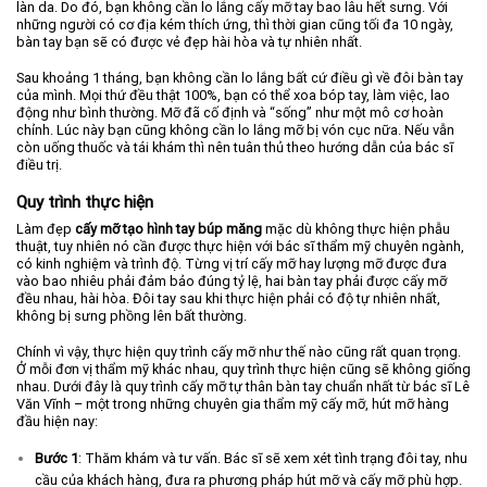
làn da. Do đó, bạn không cần lo lắng cấy mỡ tay bao lâu hết sưng. Với
những người có cơ địa kém thích ứng, thì thời gian cũng tối đa 10 ngày,
bàn tay bạn sẽ có được vẻ đẹp hài hòa và tự nhiên nhất.
Sau khoảng 1 tháng, bạn không cần lo lắng bất cứ điều gì về đôi bàn tay
của mình. Mọi thứ đều thật 100%, bạn có thể xoa bóp tay, làm việc, lao
động như bình thường. Mỡ đã cố định và “sống” như một mô cơ hoàn
chỉnh. Lúc này bạn cũng không cần lo lắng mỡ bị vón cục nữa. Nếu vẫn
còn uống thuốc và tái khám thì nên tuân thủ theo hướng dẫn của bác sĩ
điều trị.
Quy trình thực hiện
Làm đẹp
cấy mỡ tạo hình tay búp măng
mặc dù không thực hiện phẫu
thuật, tuy nhiên nó cần được thực hiện với bác sĩ thẩm mỹ chuyên ngành,
có kinh nghiệm và trình độ. Từng vị trí cấy mỡ hay lượng mỡ được đưa
vào bao nhiêu phải đảm bảo đúng tỷ lệ, hai bàn tay phải được cấy mỡ
đều nhau, hài hòa. Đôi tay sau khi thực hiện phải có độ tự nhiên nhất,
không bị sưng phồng lên bất thường.
Chính vì vậy, thực hiện quy trình cấy mỡ như thế nào cũng rất quan trọng.
Ở mỗi đơn vị thẩm mỹ khác nhau, quy trình thực hiện cũng sẽ không giống
nhau. Dưới đây là quy trình cấy mỡ tự thân bàn tay chuẩn nhất từ bác sĩ Lê
Văn Vĩnh – một trong những chuyên gia thẩm mỹ cấy mỡ, hút mỡ hàng
đầu hiện nay:
Bước 1
: Thăm khám và tư vấn. Bác sĩ sẽ xem xét tình trạng đôi tay, nhu
cầu của khách hàng, đưa ra phương pháp hút mỡ và cấy mỡ phù hợp.