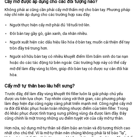
Cấy mỡ được áp dụng cho các đối tượng nào?
Không phải ai cũng cần phải cấy mỡ thẩm mỹ cho bàn tay. Phương pháp
này chỉ nên áp dụng cho các trường hợp sau đây:
Người thực hiện cấy mỡ phải đủ 18 tuổi trở lên.
Đôi bàn tay gầy gò, gân xanh, da nhăn nhiều.
Người xuất hiện các dấu hiệu lão hóa ở bàn tay, muốn cải thiện để tay
tròn đầy trẻ trung hơn.
Người sở hữu bàn tay có nhiều khuyết điểm lõm bẩm sinh do tai nạn
hoặc do các tác động từ bên ngoài. Các trường hợp này có thể cấy
mỡ để làm đầy vùng bị lõm, giúp đôi bàn tay có được sự cân đối hài
hòa.
Cấy mỡ tự thân bao lâu hết sưng?
Trước đây, để làm đầy vùng khuyết thì filler luôn là giải pháp chủ yếu
được ưu tiên lựa chọn. Tuy nhiên cùng với thời gian, các phương pháp
làm đẹp hiện đại cũng ngày càng phát triển mạnh mẽ. Công nghệ cấy mỡ
ra đời đã khắc phục hoàn toàn những nhược điểm của tiêm filler. Trong
đó khắc phục được tình trạng sưng phồng vùng da được làm đầy. Đây
cũng chính là một trong những ưu điểm tuyệt vời của cấy mỡ tự thân.
Hơn nữa, sử dụng mỡ tự thân sẽ đảm bảo an toàn và độ tương thích cao
nhất cho chủ thể. Vì là mỡ tự thân nên chúng không phải là tế bào “lạ”,