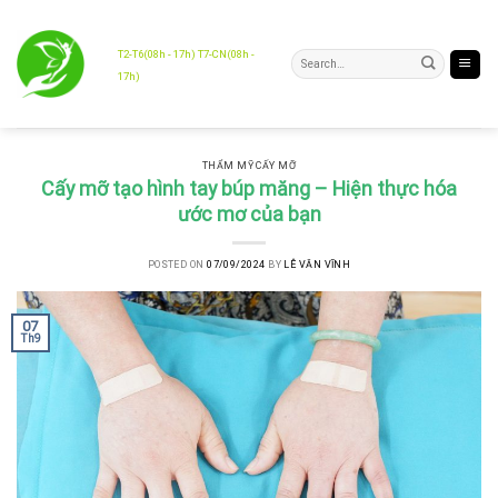
Skip
to
content
T2-T6(08h - 17h) T7-CN(08h -
17h)
THẨM MỸ CẤY MỠ
Cấy mỡ tạo hình tay búp măng – Hiện thực hóa
ước mơ của bạn
POSTED ON
07/09/2024
BY
LÊ VĂN VĨNH
07
Th9