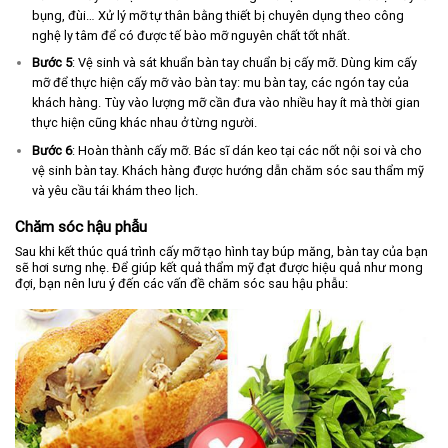
bụng, đùi… Xử lý mỡ tự thân bằng thiết bị chuyên dụng theo công
nghệ ly tâm để có được tế bào mỡ nguyên chất tốt nhất.
Bước 5
: Vệ sinh và sát khuẩn bàn tay chuẩn bị cấy mỡ. Dùng kim cấy
mỡ để thực hiện cấy mỡ vào bàn tay: mu bàn tay, các ngón tay của
khách hàng. Tùy vào lượng mỡ cần đưa vào nhiều hay ít mà thời gian
thực hiện cũng khác nhau ở từng người.
Bước 6
: Hoàn thành cấy mỡ. Bác sĩ dán keo tại các nốt nội soi và cho
vệ sinh bàn tay. Khách hàng được hướng dẫn chăm sóc sau thẩm mỹ
và yêu cầu tái khám theo lịch.
Chăm sóc hậu phẫu
Sau khi kết thúc quá trình cấy mỡ tạo hình tay búp măng, bàn tay của bạn
sẽ hơi sưng nhẹ. Để giúp kết quả thẩm mỹ đạt được hiệu quả như mong
đợi, bạn nên lưu ý đến các vấn đề chăm sóc sau hậu phẫu: