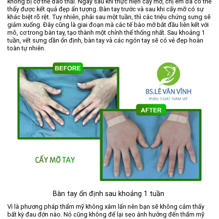
không bị cơ thể đào thải. Ngay sau khi thực hiện cấy mỡ, chị em đã có thể
thấy được kết quả đẹp ấn tượng. Bàn tay trước và sau khi cấy mỡ có sự
khác biệt rõ rệt. Tuy nhiên, phải sau một tuần, thì các triệu chứng sưng sẽ
giảm xuống. Đây cũng là giai đoạn mà các tế bào mỡ bắt đầu liên kết với
mô, cơ trong bàn tay, tạo thành một chỉnh thể thống nhất. Sau khoảng 1
tuần, vết sưng dần ổn định, bàn tay và các ngón tay sẽ có vẻ đẹp hoàn
toàn tự nhiên.
Bàn tay ổn định sau khoảng 1 tuần
Vì là phương pháp thẩm mỹ không xâm lấn nên bạn sẽ không cảm thấy
bất kỳ đau đớn nào. Nó cũng không để lại sẹo ảnh hưởng đến thẩm mỹ