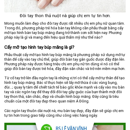
Đôi tay thon thả nuột nà giúp chị em tự tin hơn.
Mong muốn làm đẹp cho đôi tay được rất nhiều chị em phụ nữ quan tâm.
Trong đó, phương pháp trẻ hóa bàn tay không cần phẫu thuật bằng cấy
mỡ tạo hình bàn tay búp măng đang trở thành cơn sốt hiện nay. Phương
pháp này là gì và mang đến hiệu quả thẩm mỹ như thế nào?
Cấy mỡ tạo hình tay búp măng là gì?
Phẫu thuật cấy mỡ tạo hình tay búp măng là phương pháp sử dụng mỡ tự
thân để cấy vào tay chủ thể, giúp đôi bàn tay gân guốc được đầy đặn lên.
Phương pháp này được hàng triệu chị em phụ nữ tin dùng vì nó có thể
giúp đôi bàn tay được trẻ hóa, đầy đặn săn chắc và trở nên mềm mại hơn.
Từ cổ tay trở lên đầu ngón tay là những vị trí có thể cấy mỡ tự thân để tạo
hình tay búp măng. Bác sĩ thực hiện sẽ lấy mỡ thừa ở các vùng bụng,
đùi…; quay ly tâm để chiết tách tế bào gốc khỏe mạnh và cấy vào mu bàn
tay và các ngón tay để thay đổi đôi tay gầy guộc của bạn thành một đôi
tay thon thả, săn chắc, đẹp và chuẩn hình búp măng. Đây cũng là tiêu
chuẩn của một đôi tay đẹp theo quan niệm Á Đông.
Các ngón tay thuôn dài nuột nà, mu bàn tay đẹp, đầy đặn sẽ giúp chị em
tự tin hơn trong giao tiếp cũng như công việc hàng ngày.