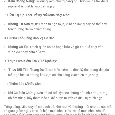
Kem Chống Nắng:
Sử dụng kem chống nắng phù hợp với da trẻ khi ra
ngoài, đặc biệt là vào ban ngày.
7.
Điều Trị Kịp Thời Bất Kỳ Nổi Mụn Nhọt Nào:
Không Tự Nặn Mụn:
Tránh tự nặn mụn, vì hành động này có thể gây
tổn thương da và nhiễm trùng.
8.
Giữ Da Khô Bằng Bảo Vệ Cơ Bản:
Không Gò Ép:
Tránh quần áo, tã hoặc bảo vệ gò ép quá chặt vào
vùng da nhạy cảm của trẻ.
9.
Thực Hiện Kiểm Tra Y Tế Định Kỳ:
Theo Dõi Tình Trạng Da:
Thực hiện kiểm tra định kỳ tình trạng da của
trẻ, đặc biệt là những khu vực có khả năng xuất hiện mụn nhọt.
10.
Thăm Bác Sĩ Nếu Cần:
Khi Có Biến Chứng:
Nếu trẻ có bất kỳ triệu chứng nào như đau, sưng,
nhiễm trùng, hãy thăm bác sĩ để được tư vấn và điều trị thích hợp.
Tổng cộng, việc duy trì sự sạch sẽ, khô ráo, và thoáng mát cho da của trẻ
sẽ giúp giảm nguy cơ xuất hiện mụn nhọt. Nếu trẻ có mụn nhọt kéo dài
hoặc có bất kỳ dấu hiệu nào bất thường, nên tham khảo ý kiến của bác sĩ