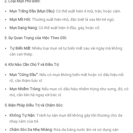
2. Loại Mụn Phổ Biến:
Mụn Trắng Đầu (Mụn Dầu):
Có thể xuất hiện ở mũi, trán, hoặc cằm.
Mụn Mồ Hôi:
Thường xuất hiện nhỏ, đặc biệt là sau khi trẻ ngủ.
Mụn Dạng Nang:
Có thể xuất hiện ở đầu, gáy, hoặc cổ.
3. Sự Quan Trọng của Việc Theo Dõi:
Tự Biến Mất:
Nhiều loại mụn sẽ tự biến mất sau vài ngày mà không
cần can thiệp.
4. Khi Nào Cần Chú Ý và Điều Trị:
Mụn “Cứng Đầu”:
Nếu có mụn không biến mất hoặc có dấu hiệu nổi
rõ, cần thăm bác sĩ.
Mụn Nhiễm Trùng:
Nếu mụn có dấu hiệu nhiễm trùng như sưng, đỏ, có
mủ, cần liên hệ ngay với bác sĩ.
5. Biện Pháp Điều Trị và Chăm Sóc:
Không Tự Nặn:
Tránh tự nặn mụn để không gây tổn thương cho da
nhạy cảm của trẻ.
Chăm Sóc Da Nhẹ Nhàng:
Rửa da bằng nước ấm và sử dụng sản