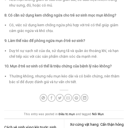
như sưng, đỏ, hoặc có mủ.
8. Có cần sử dụng kem chống ngứa cho trẻ sơ sinh mọc mụn không?
Có, việc sử dụng kem chống ngứa phù hợp với trẻ có thể giúp giảm
cảm giác ngứa và khó chịu.
9. Làm thế nào để phòng ngừa mụn ở trẻ sơ sinh?
Duy trì sự sạch sẽ của da, sử dụng tã và quần áo thoáng khí, và hạn
chế tiếp xúc với các sản phẩm chăm sóc da mạnh mẽ.
10. Mụn ở trẻ sơ sinh có thể là triệu chứng của bệnh lý nào không?
Thường không, nhưng nếu mụn kéo dài và có biến chứng, nên thăm
bác sĩ để được đánh giá và tư vấn chi tiết.
This entry was posted in
Điều trị mụn
and tagged
Nổi Mụn
.
Xơ cứng vật hang: Cẩn thận hỏng
Cách vệ sinh vùng kín trước sinh