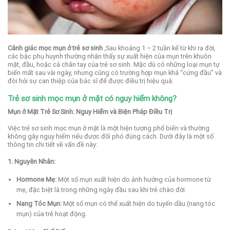
Cảnh giác mọc mụn ở trẻ sơ sinh
,Sau khoảng 1 – 2 tuần kể từ khi ra đời,
các bậc phụ huynh thường nhận thấy sự xuất hiện của mụn trên khuôn
mặt, đầu, hoặc cả chân tay của trẻ sơ sinh. Mặc dù có những loại mụn tự
biến mất sau vài ngày, nhưng cũng có trường hợp mụn khá “cứng đầu” và
đòi hỏi sự can thiệp của bác sĩ để được điều trị hiệu quả.
Trẻ sơ sinh mọc mụn ở mặt có nguy hiểm không?
Mụn ở Mặt Trẻ Sơ Sinh: Nguy Hiểm và Biện Pháp Điều Trị
Việc trẻ sơ sinh mọc mụn ở mặt là một hiện tượng phổ biến và thường
không gây nguy hiểm nếu được đối phó đúng cách. Dưới đây là một số
thông tin chi tiết về vấn đề này:
1. Nguyên Nhân:
Hormone Mẹ:
Một số mụn xuất hiện do ảnh hưởng của hormone từ
mẹ, đặc biệt là trong những ngày đầu sau khi trẻ chào đời.
Nang Tóc Mụn:
Một số mụn có thể xuất hiện do tuyến dầu (nang tóc
mụn) của trẻ hoạt động.