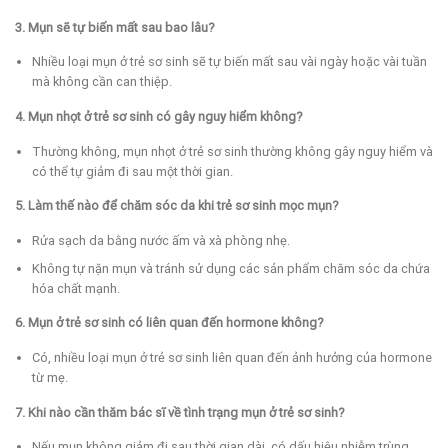
3. Mụn sẽ tự biến mất sau bao lâu?
Nhiều loại mụn ở trẻ sơ sinh sẽ tự biến mất sau vài ngày hoặc vài tuần
mà không cần can thiệp.
4. Mụn nhọt ở trẻ sơ sinh có gây nguy hiểm không?
Thường không, mụn nhọt ở trẻ sơ sinh thường không gây nguy hiểm và
có thể tự giảm đi sau một thời gian.
5. Làm thế nào để chăm sóc da khi trẻ sơ sinh mọc mụn?
Rửa sạch da bằng nước ấm và xà phòng nhẹ.
Không tự nặn mụn và tránh sử dụng các sản phẩm chăm sóc da chứa
hóa chất mạnh.
6. Mụn ở trẻ sơ sinh có liên quan đến hormone không?
Có, nhiều loại mụn ở trẻ sơ sinh liên quan đến ảnh hưởng của hormone
từ mẹ.
7. Khi nào cần thăm bác sĩ về tình trạng mụn ở trẻ sơ sinh?
Nếu mụn không giảm đi sau thời gian dài, có dấu hiệu nhiễm trùng