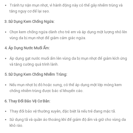
Tránh tự nặn mụn nhọt, vì hành động này có thể gây nhiễm trùng và
tăng nguy cơ để lại sẹo.
3. Sử Dụng Kem Chống Ngứa:
Chọn kem chống ngứa dành cho trẻ em và áp dụng một lượng nhỏ lên
vùng da bị mụn nhọt để giảm cảm giác ngứa.
4. Áp Dụng Nước Muối Ẩm:
Áp dụng gạt nước muối ẩm lên vùng da bị mụn nhọt để giảm kích ứng
và tăng cường quá trình lành.
5. Sử Dụng Kem Chống Nhiễm Trùng:
Nếu mụn nhọt bị đỏ hoặc sưng, có thể áp dụng một lớp mỏng kem
chống nhiễm trùng được bác sĩ khuyến cáo.
6. Thay Đổi Bảo Vệ Cơ Bản:
Thay đổi bảo vệ thường xuyên, đặc biệt là nếu trẻ đang mặc tã.
Sử dụng tã và quần áo thoáng khí để giảm độ ẩm và giữ cho vùng da
khô ráo.