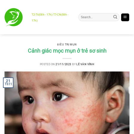
Skip
to
content
T2-T6(08h - 17h) T7-CN(08h -
17h)
ĐIỀU TRỊ MỤN
Cảnh giác mọc mụn ở trẻ sơ sinh
POSTED ON
21/11/2023
BY
LÊ VĂN VĨNH
21
Th11