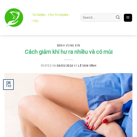
Skip
to
content
T2-T6(08h - 17h) T7-CN(08h -
17h)
BỆNH VÙNG KÍN
Cách giảm khí hư ra nhiều và có mùi
POSTED ON
08/03/2024
BY
LÊ VĂN VĨNH
08
Th3