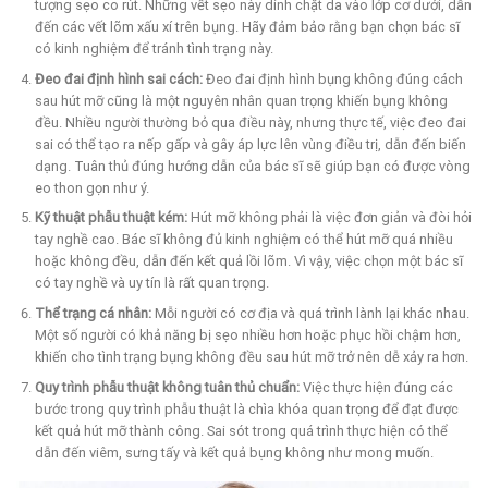
tượng sẹo co rút. Những vết sẹo này dính chặt da vào lớp cơ dưới, dẫn
đến các vết lõm xấu xí trên bụng. Hãy đảm bảo rằng bạn chọn bác sĩ
có kinh nghiệm để tránh tình trạng này.
Đeo đai định hình sai cách:
Đeo đai định hình bụng không đúng cách
sau hút mỡ cũng là một nguyên nhân quan trọng khiến bụng không
đều. Nhiều người thường bỏ qua điều này, nhưng thực tế, việc đeo đai
sai có thể tạo ra nếp gấp và gây áp lực lên vùng điều trị, dẫn đến biến
dạng. Tuân thủ đúng hướng dẫn của bác sĩ sẽ giúp bạn có được vòng
eo thon gọn như ý.
Kỹ thuật phẫu thuật kém:
Hút mỡ không phải là việc đơn giản và đòi hỏi
tay nghề cao. Bác sĩ không đủ kinh nghiệm có thể hút mỡ quá nhiều
hoặc không đều, dẫn đến kết quả lồi lõm. Vì vậy, việc chọn một bác sĩ
có tay nghề và uy tín là rất quan trọng.
Thể trạng cá nhân:
Mỗi người có cơ địa và quá trình lành lại khác nhau.
Một số người có khả năng bị sẹo nhiều hơn hoặc phục hồi chậm hơn,
khiến cho tình trạng bụng không đều sau hút mỡ trở nên dễ xảy ra hơn.
Quy trình phẫu thuật không tuân thủ chuẩn:
Việc thực hiện đúng các
bước trong quy trình phẫu thuật là chìa khóa quan trọng để đạt được
kết quả hút mỡ thành công. Sai sót trong quá trình thực hiện có thể
dẫn đến viêm, sưng tấy và kết quả bụng không như mong muốn.