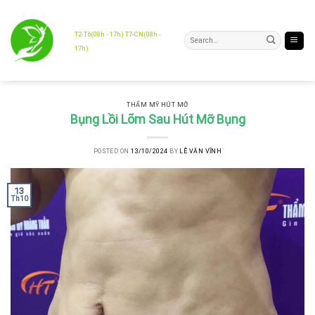
Skip
to
content
T2-T6(08h - 17h) T7-CN(08h -
17h)
THẨM MỸ HÚT MỠ
Bụng Lồi Lõm Sau Hút Mỡ Bụng
POSTED ON
13/10/2024
BY
LÊ VĂN VĨNH
13
Th10