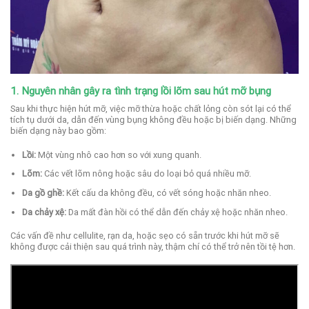
1. Nguyên nhân gây ra tình trạng lồi lõm sau hút mỡ bụng
Sau khi thực hiện hút mỡ, việc mỡ thừa hoặc chất lỏng còn sót lại có thể
tích tụ dưới da, dẫn đến vùng bụng không đều hoặc bị biến dạng. Những
biến dạng này bao gồm:
Lồi:
Một vùng nhô cao hơn so với xung quanh.
Lõm:
Các vết lõm nông hoặc sâu do loại bỏ quá nhiều mỡ.
Da gồ ghề:
Kết cấu da không đều, có vết sóng hoặc nhăn nheo.
Da chảy xệ:
Da mất đàn hồi có thể dẫn đến chảy xệ hoặc nhăn nheo.
Các vấn đề như cellulite, rạn da, hoặc sẹo có sẵn trước khi hút mỡ sẽ
không được cải thiện sau quá trình này, thậm chí có thể trở nên tồi tệ hơn.