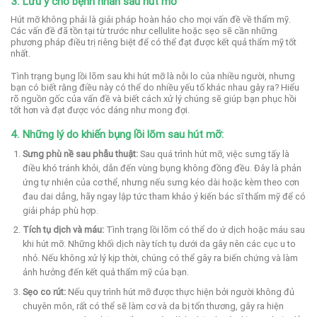
3. Lưu ý cho bệnh nhân sau hút mỡ
Hút mỡ không phải là giải pháp hoàn hảo cho mọi vấn đề về thẩm mỹ.
Các vấn đề đã tồn tại từ trước như cellulite hoặc sẹo sẽ cần những
phương pháp điều trị riêng biệt để có thể đạt được kết quả thẩm mỹ tốt
nhất.
Tình trạng bụng lồi lõm sau khi hút mỡ là nỗi lo của nhiều người, nhưng
bạn có biết rằng điều này có thể do nhiều yếu tố khác nhau gây ra? Hiểu
rõ nguồn gốc của vấn đề và biết cách xử lý chúng sẽ giúp bạn phục hồi
tốt hơn và đạt được vóc dáng như mong đợi.
4. Những lý do khiến bụng lồi lõm sau hút mỡ:
Sưng phù nề sau phẫu thuật:
Sau quá trình hút mỡ, việc sưng tấy là
điều khó tránh khỏi, dẫn đến vùng bụng không đồng đều. Đây là phản
ứng tự nhiên của cơ thể, nhưng nếu sưng kéo dài hoặc kèm theo cơn
đau dai dẳng, hãy ngay lập tức tham khảo ý kiến bác sĩ thẩm mỹ để có
giải pháp phù hợp.
Tích tụ dịch và máu:
Tình trạng lồi lõm có thể do ứ dịch hoặc máu sau
khi hút mỡ. Những khối dịch này tích tụ dưới da gây nên các cục u to
nhỏ. Nếu không xử lý kịp thời, chúng có thể gây ra biến chứng và làm
ảnh hưởng đến kết quả thẩm mỹ của bạn.
Sẹo co rút:
Nếu quy trình hút mỡ được thực hiện bởi người không đủ
chuyên môn, rất có thể sẽ làm cơ và da bị tổn thương, gây ra hiện