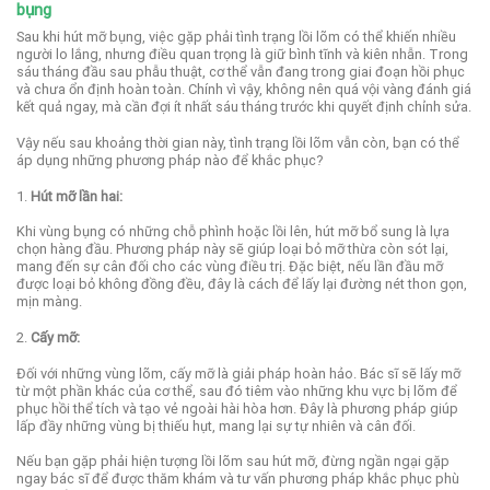
bụng
Sau khi hút mỡ bụng, việc gặp phải tình trạng lồi lõm có thể khiến nhiều
người lo lắng, nhưng điều quan trọng là giữ bình tĩnh và kiên nhẫn. Trong
sáu tháng đầu sau phẫu thuật, cơ thể vẫn đang trong giai đoạn hồi phục
và chưa ổn định hoàn toàn. Chính vì vậy, không nên quá vội vàng đánh giá
kết quả ngay, mà cần đợi ít nhất sáu tháng trước khi quyết định chỉnh sửa.
Vậy nếu sau khoảng thời gian này, tình trạng lồi lõm vẫn còn, bạn có thể
áp dụng những phương pháp nào để khắc phục?
1.
Hút mỡ lần hai:
Khi vùng bụng có những chỗ phình hoặc lồi lên, hút mỡ bổ sung là lựa
chọn hàng đầu. Phương pháp này sẽ giúp loại bỏ mỡ thừa còn sót lại,
mang đến sự cân đối cho các vùng điều trị. Đặc biệt, nếu lần đầu mỡ
được loại bỏ không đồng đều, đây là cách để lấy lại đường nét thon gọn,
mịn màng.
2.
Cấy mỡ:
Đối với những vùng lõm, cấy mỡ là giải pháp hoàn hảo. Bác sĩ sẽ lấy mỡ
từ một phần khác của cơ thể, sau đó tiêm vào những khu vực bị lõm để
phục hồi thể tích và tạo vẻ ngoài hài hòa hơn. Đây là phương pháp giúp
lấp đầy những vùng bị thiếu hụt, mang lại sự tự nhiên và cân đối.
Nếu bạn gặp phải hiện tượng lồi lõm sau hút mỡ, đừng ngần ngại gặp
ngay bác sĩ để được thăm khám và tư vấn phương pháp khắc phục phù