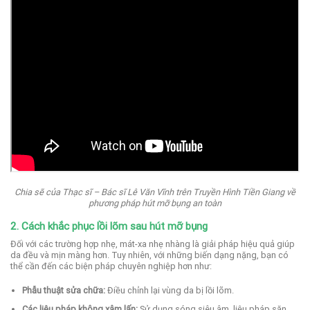
Chia sẽ của Thạc sĩ – Bác sĩ Lê Văn Vĩnh trên Truyền Hình Tiền Giang về
phương pháp hút mỡ bụng an toàn
2. Cách khắc phục lồi lõm sau hút mỡ bụng
Đối với các trường hợp nhẹ, mát-xa nhẹ nhàng là giải pháp hiệu quả giúp
da đều và mịn màng hơn. Tuy nhiên, với những biến dạng nặng, bạn có
thể cần đến các biện pháp chuyên nghiệp hơn như:
Phẫu thuật sửa chữa:
Điều chỉnh lại vùng da bị lồi lõm.
Các liệu pháp không xâm lấn:
Sử dụng sóng siêu âm, liệu pháp săn